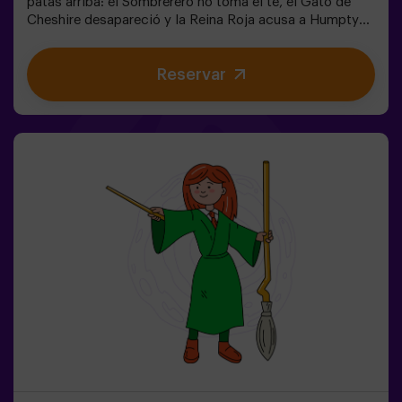
patas arriba: el Sombrerero no toma el té, el Gato de
Cheshire desapareció y la Reina Roja acusa a Humpty
Dumpty. Pero… ¿realmente es culpable? ¡Necesitamos
tu ayuda para descubrirlo!En este escape room lleno de
Reservar
magia y locura, tendrás que:✔ Resolver enigmas
absurdos (como los que le gustan al Sombrerero).✔
Enfrentarte a personajes icónicos (¡cuidado con la
Reina de Corazones!).✔ Encontrar el tiempo perdido
antes de que el País de las Maravillas desaparezca para
siempre. ¿Te atreves a entrar en este mundo donde la
lógica no existe… pero el reloj sí corre en tu contra?✅
Ideal para grupos grandes | planes con amigos |
despedida de soltera | team building❗ Niños menores de
15 años, deberán ir acompañados de un adulto. Existe la
opción de contratar a un monitor para acompañarlos en
la aventura, consúltanos las condiciones.