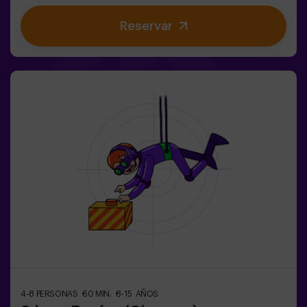
poder alcanzar una misión y saborear una dulce... muy
Reservar
dulce victoria. La imaginación es capaz de atravesar las
fronteras de la magia y esta gincana llevará a los
peques a experimentarlo. 🌟🎯 Juego para niños de 5 a
10 años.NO es un Escape Room.✅ Ideal para niños |
cumpleaños infantiles | fiestas infantilesPuedes
complementar tu hechizante experiencia con una
parada en la Sala de Meriendas, donde la magia también
está en cada bocado. 🎂 Consulta las condiciones.
4-8 PERSONAS
60 MIN.
8-15 AÑOS