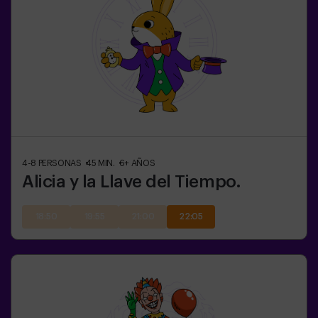
4-8
PERSONAS
45
MIN.
6+
AÑOS
Alicia y la Llave del Tiempo.
18:50
19:55
21:00
22:05