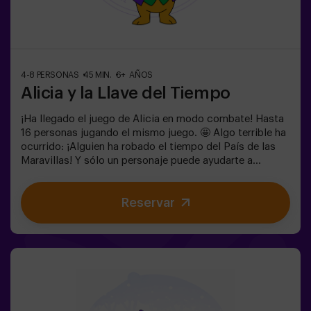
4-8 PERSONAS
45 MIN.
6+ AÑOS
Alicia y la Llave del Tiempo
¡Ha llegado el juego de Alicia en modo combate! Hasta
16 personas jugando el mismo juego. 🤩 Algo terrible ha
ocurrido: ¡Alguien ha robado el tiempo del País de las
Maravillas! Y sólo un personaje puede ayudarte a
devolverlo. ¿Quieres saber quién? 🐇 Para averiguarlo
tendrás que resolver los enigmas y sumergirte en el
Reservar
Jardín Secreto de la Reina. ¿Estás preparado para
emprender el viaje más emocionante de tu vida? ✨Juego
para niños a partir de 6 años. Ideal para cumpleaños.
Puedes acompañar el juego reservando nuestra sala de
meriendas. 🎂👩‍🏫 Monitor incluido únicamente con el
pack de cumpleaños.⚠️ Existen pasos estrechos ⚠️
🧩 Nivel de dificultad: bajo.