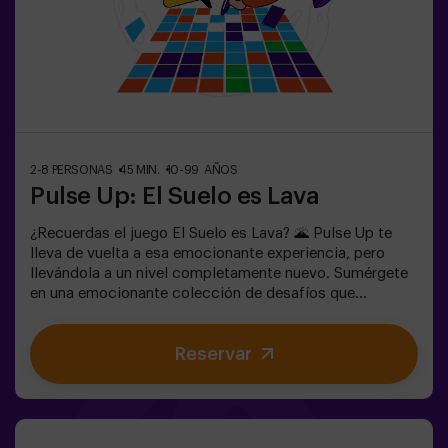
adulto. Existe la opción de que un monitor les
acompañe en la aventura, consúltanos las
condiciones.Este juego no es un Escape Room y no es
recomendable para personas con miedo a la oscuridad.
2-8 PERSONAS
45 MIN.
10-99 AÑOS
Pulse Up: El Suelo es Lava
¿Recuerdas el juego El Suelo es Lava? 🌋 Pulse Up te
lleva de vuelta a esa emocionante experiencia, pero
llevándola a un nivel completamente nuevo. Sumérgete
en una emocionante colección de desafíos que
estimulan tanto tu mente como tu cuerpo. 🧠 💪 💥 5
niveles de dificultad para ajustarse a todos los niveles
Reservar
de habilidad.💥 40 juegos únicos que mantienen la
emoción y la diversión.Trabaja en equipo para superar
los obstáculos y alcanzar tus objetivos, midiendo tu
éxito a través del tiempo y las vidas disponibles en
pantalla. Pulse Up te brinda una experiencia única de