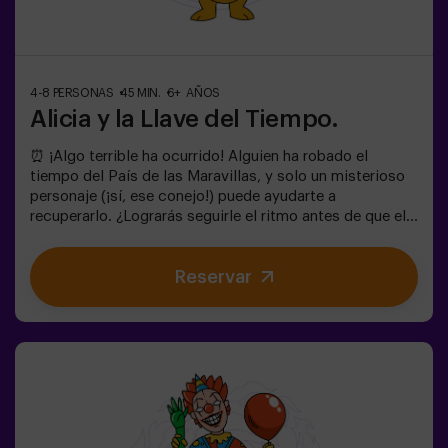
4-8 PERSONAS
45 MIN.
6+ AÑOS
Alicia y la Llave del Tiempo.
⏰ ¡Algo terrible ha ocurrido! Alguien ha robado el
tiempo del País de las Maravillas, y solo un misterioso
personaje (¡sí, ese conejo!) puede ayudarte a
recuperarlo. ¿Lograrás seguirle el ritmo antes de que el
Caos lo cambie todo para siempre?🔑 En este escape
room mágico y familiar, vivirás una aventura donde:✔
Reservar
Resolverás enigmas divertidos (¡como los del
Sombrerero Loco!).✔ Explorarás el Jardín Secreto de la
Reina (¡cuidado con las rosas!).✔ Ayudarás a restaurar
el tiempo… ¡y la diversión!✨ ¿Listo para el viaje más
emocionante?✅ Ideal para niños | familias | cumpleaños
infantiles🎂 Además del juego, puedes reservar nuestra
sala de meriendas.👩‍🏫 Monitor incluido únicamente
con el pack de cumpleaños.👧 Edad: +6 años (dificultad
baja, perfecto para pequeños aventureros).⚠️ Aviso: