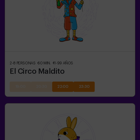
2-8
PERSONAS
60
MIN.
11-99
AÑOS
El Circo Maldito
19:00
20:30
22:00
23:30