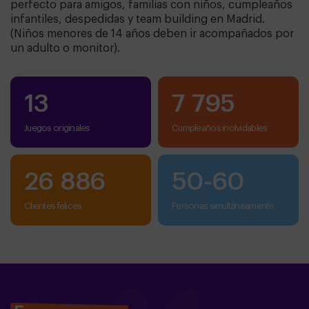
perfecto para amigos, familias con niños, cumpleaños
infantiles, despedidas y team building en Madrid.
(Niños menores de 14 años deben ir acompañados por
un adulto o monitor).
13
7 795
Juegos originales
cumpleaños inolvidables
26 886
50
-
60
clientes felices
personas simultáneamente