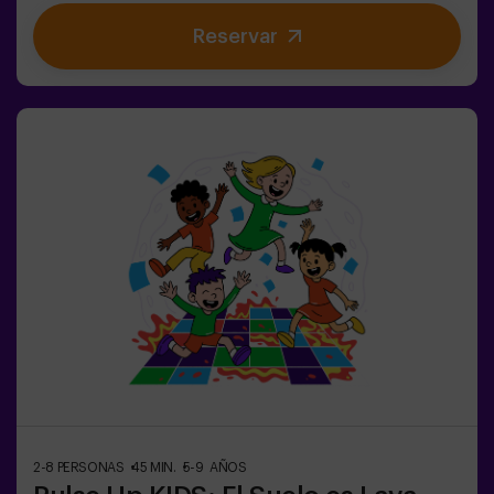
aumenta, ya que impostores se ocultan entre tus
Reservar
compañeros. Usa tus habilidades estratégicas, afina tu
observación y mejora tu comunicación para
desenmascarar a los traidores y llevar a tu equipo a la
victoria. 🏆✅ Ideal para planes con amigos |
adolescentes | familias ¡Embárcate en esta aventura
única donde la realidad y el juego se encuentran en el
fascinante Sabotage: Among Us en Vivo!
2-8 PERSONAS
45 MIN.
5-9 AÑOS