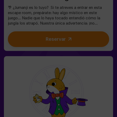
🌴 ¿Jumanji es lo tuyo? Si te atreves a entrar en esta
escape room, prepárate: hay algo místico en este
juego... Nadie que lo haya tocado entendió cómo la
jungla los atrapó. Nuestra única advertencia: ¡no
empieces si no estás dispuesto a terminarlo!
¿Realmente creíais que sería fácil escapar? 🐒
Reservar
Necesitamos un equipo con valor para encontrar la caja
del juego y volver a encerrar a este mundo mágico en su
interior, de lo contrario, quedaréis atrapados para
siempre. No tardes, ¡cada segundo cuenta!✅ Ideal para
planes con amigos | adolescentes | familias | fiestas
infantiles❗Si todos jugadores del equipo son menores o
igual de 14 años deberán entrar al menos con 1 adulto,
pero recomendamos entrar acompañados de un monitor
(consúltanos las condiciones).🧩 Es una sala de
dificultad alta pero si incluyes las palabras MODO EASY
en tu reserva, podremos añadir pistas adicionales para
que bajar el nivel de dificultad.