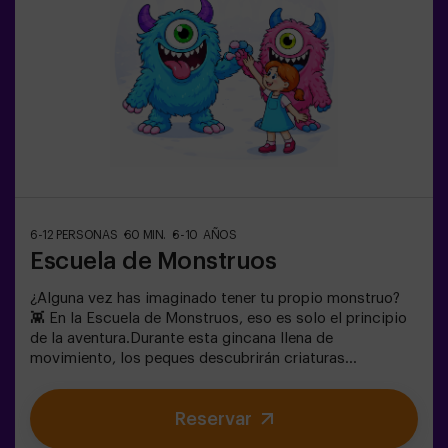
6-12 PERSONAS
60 MIN.
6-10 AÑOS
Escuela de Monstruos
¿Alguna vez has imaginado tener tu propio monstruo?
👾 En la Escuela de Monstruos, eso es solo el principio
de la aventura.Durante esta gincana llena de
movimiento, los peques descubrirán criaturas
sorprendentes, superarán pruebas divertidas y
aprenderán a identificarlas como auténticos
Reservar
exploradores.Cada reto les llevará a moverse, pensar y
colaborar en equipo… mientras se sumergen en un