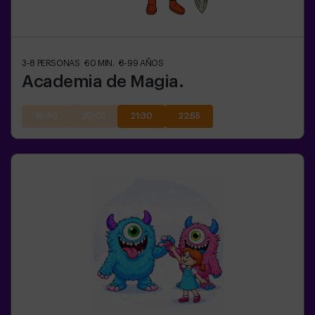
3-8
PERSONAS
60
MIN.
8-99
AÑOS
Academia de Magia.
18:40
20:05
21:30
22:55