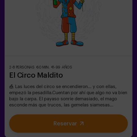
Pasos estrechos en algunas zonas.
2-8 PERSONAS
60 MIN.
11-99 AÑOS
El Circo Maldito
🎪 Las luces del circo se encendieron… y con ellas,
empezó la pesadilla.Cuentan por ahí que algo no va bien
bajo la carpa. El payaso sonríe demasiado, el mago
esconde más que trucos, las gemelas siamesas
susurran secretos y la mujer más bella del mundo actúa
muy raro. ¿Qué se esconde bajo la carpa de este circo y
Reservar
qué es lo que quiere su cruel director?No todos los
circos hacen reír. En este, los aplausos pueden ser lo
último que escuches. 😱Solo tendréis 60 minutos para