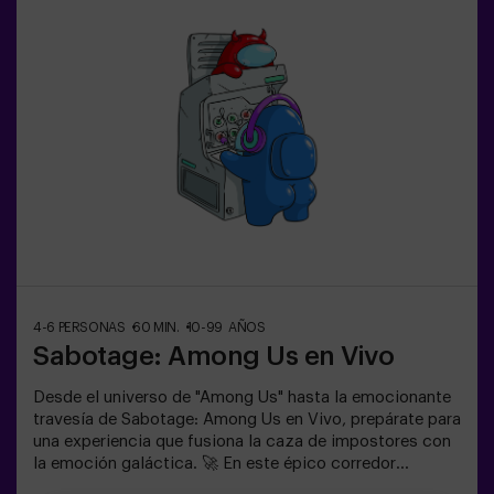
actividad física y tecnológica, donde la colaboración
es fundamental. 🏆 ¡Y lo mejor de todo! Somos los
primeros en traer esta innovadora experiencia a España.
🙌 Siente la adrenalina y eleva tu diversión con Pulse Up
hoy mismo.✅ Ideal para planes con amigos | parejas |
adolescentesTodos los menores de 15 años deben ir
acompañados de un adulto que cuenta como jugador.Se
requiere calzado deportivo para jugar. Se prohibe jugar
con tacones, plataformas o descalzo. Las personas que
no cumplan con el calzado adecuado no podrán jugar.
4-6 PERSONAS
60 MIN.
10-99 AÑOS
Sabotage: Among Us en Vivo
Desde el universo de "Among Us" hasta la emocionante
travesía de Sabotage: Among Us en Vivo, prepárate para
una experiencia que fusiona la caza de impostores con
la emoción galáctica. 🚀 En este épico corredor
espacial, mientras completas tareas vitales, la intriga