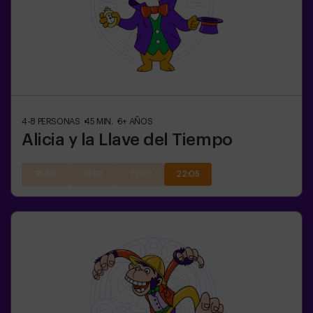
4-8
PERSONAS
45
MIN.
6+
AÑOS
Alicia y la Llave del Tiempo
18:50
19:55
21:00
22:05