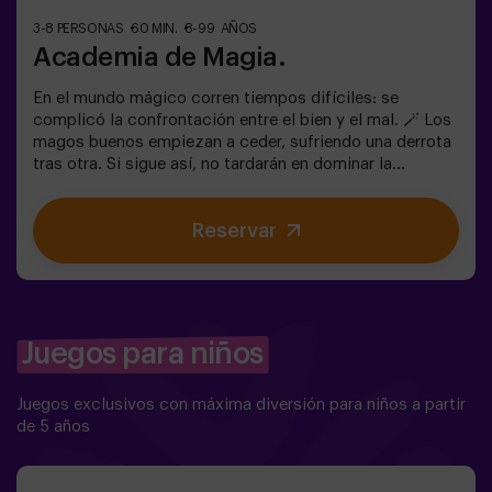
3-8 PERSONAS
60 MIN.
8-99 AÑOS
Academia de Magia.
En el mundo mágico corren tiempos difíciles: se
complicó la confrontación entre el bien y el mal. 🪄 Los
magos buenos empiezan a ceder, sufriendo una derrota
tras otra. Si sigue así, no tardarán en dominar la
oscuridad y el caos. La única posibilidad de restaurar el
equilibrio es utilizar el poder de la piedra filosofal.
Reservar
Primero hay que crearla pero... ¡nadie ha conseguido
hacerlo en toda la historia de la magia! Os espera la
misión complicada de salvar el mundo. ✅ Ideal para
familias | niños | cumpleaños infantiles❗ Los jugadores
menores de 14 años o igual deberán entrar
acompañados por al menos de un adulto. Existe la
Juegos para niños
opción de que un monitor les acompañe en la aventura,
consúltanos las condiciones.⚠️ Hay pasos estrechos en
Juegos exclusivos con máxima diversión para niños a partir
la sala ⚠️ 🧩 Nivel de dificultad: bajo.
de 5 años