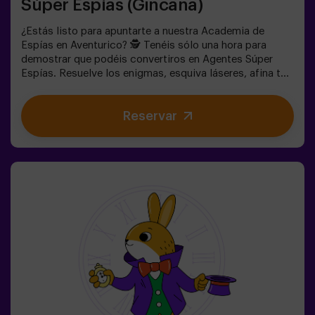
Súper Espías (Gincana)
¿Estás listo para apuntarte a nuestra Academia de
Espías en Aventurico? 🕵️ Tenéis sólo una hora para
demostrar que podéis convertiros en Agentes Súper
Espías. Resuelve los enigmas, esquiva láseres, afina tu
puntería y prepárate para escabullirte como un buen
espía. 🕶️ Una experiencia única e inigualable en una
Reservar
habitación llena de acción y acertijos de habilidad.✅
Ideal para niños | adolescentes | cumpleaños infantiles |
fiestas infantiles