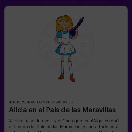
escapar antes de convertiros en parte del espectáculo.
Ingenio, reflejos y nervios de acero serán vuestra única
salida. Un escape room tan divertido como
escalofriante...¿Eres lo suficientemente valiente para
entrar? 🎟️✅ Ideal para planes con amigos | parejas |
adolescentes❗Los jugadores menores de 15 años
deberán entrar acompañados de al menos un adulto.
🧑‍🚀 Existe la opción de que les acompañe uno de
nuestros monitores en la aventura, consúltanos las
condiciones.
4-10 PERSONAS
60 MIN.
10-99 AÑOS
Alicia en el País de las Maravillas
⏳ ¡El reloj se detuvo… y el Caos gobierna!Alguien robó
el tiempo del País de las Maravillas, y ahora todo está