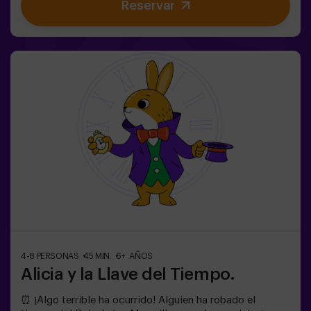
Reservar
Necesitamos un equipo con valor para encontrar la caja
del juego y volver a encerrar a este mundo mágico en su
interior, de lo contrario, quedaréis atrapados para
siempre. No tardes, ¡cada segundo cuenta!✅ Ideal para
planes con amigos | adolescentes | familias | fiestas
infantiles❗Si todos jugadores del equipo son menores o
igual de 14 años deberán entrar al menos con 1 adulto,
pero recomendamos entrar acompañados de un monitor
(consúltanos las condiciones).🧩 Es una sala de
dificultad alta pero si incluyes las palabras MODO EASY
en tu reserva, podremos añadir pistas adicionales para
que bajar el nivel de dificultad.
4-8 PERSONAS
45 MIN.
6+ AÑOS
Alicia y la Llave del Tiempo.
⏰ ¡Algo terrible ha ocurrido! Alguien ha robado el