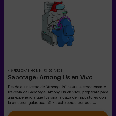
actividad física y tecnológica, donde la colaboración
es fundamental. 🏆 ¡Y lo mejor de todo! Somos los
primeros en traer esta innovadora experiencia a España.
🙌 Siente la adrenalina y eleva tu diversión con Pulse Up
hoy mismo.✅ Ideal para planes con amigos | parejas |
adolescentesTodos los menores de 15 años deben ir
acompañados de un adulto que cuenta como jugador.Se
requiere calzado deportivo para jugar. Se prohibe jugar
con tacones, plataformas o descalzo. Las personas que
no cumplan con el calzado adecuado no podrán jugar.
4-6 PERSONAS
60 MIN.
10-99 AÑOS
Sabotage: Among Us en Vivo
Desde el universo de "Among Us" hasta la emocionante
travesía de Sabotage: Among Us en Vivo, prepárate para
una experiencia que fusiona la caza de impostores con
la emoción galáctica. 🚀 En este épico corredor
espacial, mientras completas tareas vitales, la intriga
aumenta, ya que impostores se ocultan entre tus