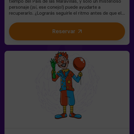
tiempo del País de las Maravillas, y solo un misterioso
personaje (¡sí, ese conejo!) puede ayudarte a
recuperarlo. ¿Lograrás seguirle el ritmo antes de que el
Caos lo cambie todo para siempre?🔑 En este escape
room mágico y familiar, vivirás una aventura donde:✔
Reservar
Resolverás enigmas divertidos (¡como los del
Sombrerero Loco!).✔ Explorarás el Jardín Secreto de la
Reina (¡cuidado con las rosas!).✔ Ayudarás a restaurar
el tiempo… ¡y la diversión!✨ ¿Listo para el viaje más
emocionante?✅ Ideal para niños | familias | cumpleaños
infantiles🎂 Además del juego, puedes reservar nuestra
sala de meriendas.👩‍🏫 Monitor incluido únicamente
con el pack de cumpleaños.👧 Edad: +6 años (dificultad
baja, perfecto para pequeños aventureros).⚠️ Aviso:
Pasos estrechos en algunas zonas.