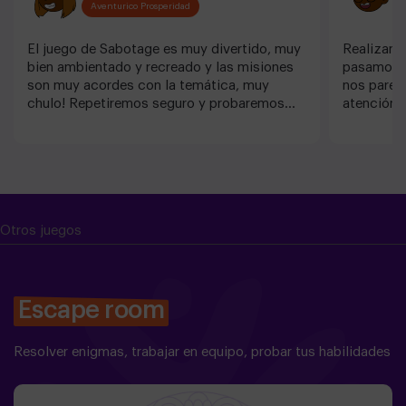
Aventurico Prosperidad
El juego de Sabotage es muy divertido, muy
Realizamo
bien ambientado y recreado y las misiones
pasamos g
son muy acordes con la temática, muy
nos pareci
chulo! Repetiremos seguro y probaremos
atención d
juegos nuevos.
Otros juegos
Escape room
Resolver enigmas, trabajar en equipo, probar tus habilidades