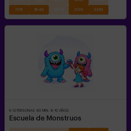
10:10
11:35
13:00
14:25
15:50
17:15
18:40
20:05
21:30
22:55
6-12
PERSONAS
60
MIN.
6-10
AÑOS
Escuela de Monstruos