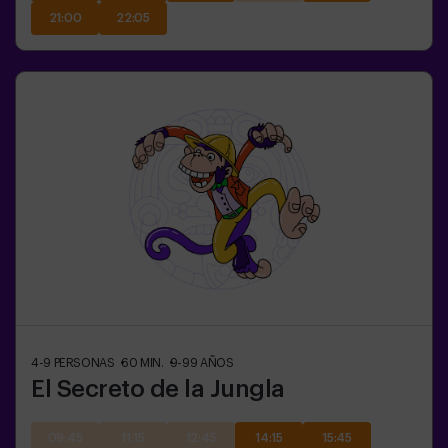
21:00
22:05
4-9
PERSONAS
60
MIN.
9-99
AÑOS
El Secreto de la Jungla
09:45
11:15
12:45
14:15
15:45