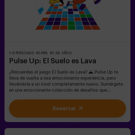
team building ❗Los jugadores menores de 14 años o
igual deberán entrar acompañados por al menos de un
adulto. Existe la opción de que un monitor les
acompañe en la aventura, consúltanos las
condiciones.Este juego no es un Escape Room y no es
recomendable para personas con miedo a la oscuridad.
2-8 PERSONAS
45 MIN.
10-99 AÑOS
Pulse Up: El Suelo es Lava
¿Recuerdas el juego El Suelo es Lava? 🌋 Pulse Up te
lleva de vuelta a esa emocionante experiencia, pero
llevándola a un nivel completamente nuevo. Sumérgete
en una emocionante colección de desafíos que
estimulan tanto tu mente como tu cuerpo. 🧠 💪 💥 5
niveles de dificultad para ajustarse a todos los niveles
Reservar
de habilidad.💥 40 juegos únicos que mantienen la
emoción y la diversión.Trabaja en equipo para superar
los obstáculos y alcanzar tus objetivos, midiendo tu
éxito a través del tiempo y las vidas disponibles en
pantalla. Pulse Up te brinda una experiencia única de