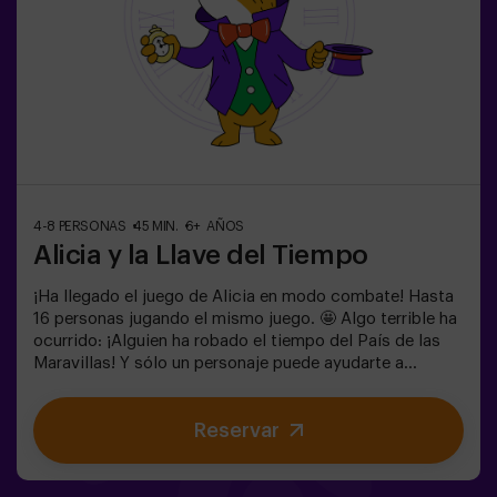
4-8 PERSONAS
45 MIN.
6+ AÑOS
Alicia y la Llave del Tiempo
¡Ha llegado el juego de Alicia en modo combate! Hasta
16 personas jugando el mismo juego. 🤩 Algo terrible ha
ocurrido: ¡Alguien ha robado el tiempo del País de las
Maravillas! Y sólo un personaje puede ayudarte a
devolverlo. ¿Quieres saber quién? 🐇 Para averiguarlo
tendrás que resolver los enigmas y sumergirte en el
Reservar
Jardín Secreto de la Reina. ¿Estás preparado para
emprender el viaje más emocionante de tu vida? ✨Juego
para niños a partir de 6 años. Ideal para cumpleaños.
Puedes acompañar el juego reservando nuestra sala de