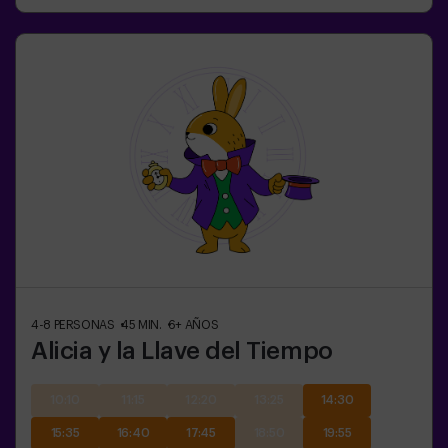
4-8
PERSONAS
45
MIN.
6+
AÑOS
Alicia y la Llave del Tiempo
10:10
11:15
12:20
13:25
14:30
15:35
16:40
17:45
18:50
19:55