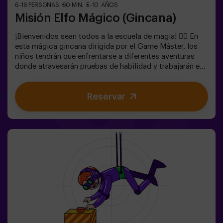
6-16 PERSONAS
60 MIN.
5-10 AÑOS
Misión Elfo Mágico (Gincana)
¡Bienvenidos sean todos a la escuela de magia! 🧙‍♀️ En
esta mágica gincana dirigida por el Game Máster, los
niños tendrán que enfrentarse a diferentes aventuras
donde atravesarán pruebas de habilidad y trabajarán en
equipo e incluso... Tendrán que convertirse en elfos para
poder alcanzar una misión y saborear una dulce... muy
Reservar
dulce victoria. La imaginación es capaz de atravesar las
fronteras de la magia y esta gincana llevará a los
peques a experimentarlo. 🌟🎯 Juego para niños de 5 a
10 años.NO es un Escape Room.✅ Ideal para niños |
cumpleaños infantiles | fiestas infantilesPuedes
complementar tu hechizante experiencia con una
parada en la Sala de Meriendas, donde la magia también
está en cada bocado. 🎂 Consulta las condiciones.