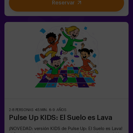
Reservar
compañeros. Usa tus habilidades estratégicas, afina tu
observación y mejora tu comunicación para
desenmascarar a los traidores y llevar a tu equipo a la
victoria. 🏆✅ Ideal para planes con amigos |
adolescentes | familias ¡Embárcate en esta aventura
única donde la realidad y el juego se encuentran en el
fascinante Sabotage: Among Us en Vivo!
2-8 PERSONAS
45 MIN.
5-9 AÑOS
Pulse Up KIDS: El Suelo es Lava
¡NOVEDAD: versión KIDS de Pulse Up: El Suelo es Lava!