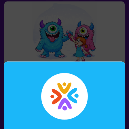
meriendas. 🎂👩‍🏫 Monitor incluido únicamente con el
pack de cumpleaños.⚠️ Existen pasos estrechos ⚠️
🧩 Nivel de dificultad: bajo.
6-12 PERSONAS
60 MIN.
6-10 AÑOS
Escuela de Monstruos
¿Alguna vez has imaginado tener tu propio monstruo?
👾 En la Escuela de Monstruos, eso es solo el principio
de la aventura.Durante esta gincana llena de
movimiento, los peques descubrirán criaturas
sorprendentes, superarán pruebas divertidas y