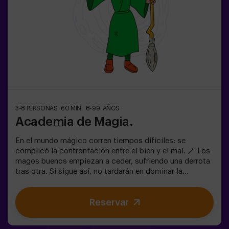
despedida de soltera | team building❗ Niños menores de
15 años, deberán ir acompañados de un adulto. Existe la
opción de contratar a un monitor para acompañarlos en
la aventura, consúltanos las condiciones.
3-8 PERSONAS
60 MIN.
8-99 AÑOS
Academia de Magia.
En el mundo mágico corren tiempos difíciles: se
complicó la confrontación entre el bien y el mal. 🪄 Los
magos buenos empiezan a ceder, sufriendo una derrota
tras otra. Si sigue así, no tardarán en dominar la
oscuridad y el caos. La única posibilidad de restaurar el
equilibrio es utilizar el poder de la piedra filosofal.
Reservar
Primero hay que crearla pero... ¡nadie ha conseguido
hacerlo en toda la historia de la magia! Os espera la
misión complicada de salvar el mundo. ✅ Ideal para