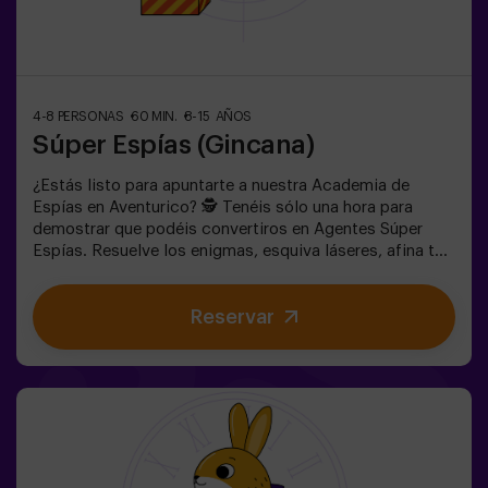
4-8 PERSONAS
60 MIN.
8-15 AÑOS
Súper Espías (Gincana)
¿Estás listo para apuntarte a nuestra Academia de
Espías en Aventurico? 🕵️ Tenéis sólo una hora para
demostrar que podéis convertiros en Agentes Súper
Espías. Resuelve los enigmas, esquiva láseres, afina tu
puntería y prepárate para escabullirte como un buen
espía. 🕶️ Una experiencia única e inigualable en una
Reservar
habitación llena de acción y acertijos de habilidad.✅
Ideal para niños | adolescentes | cumpleaños infantiles |
fiestas infantiles