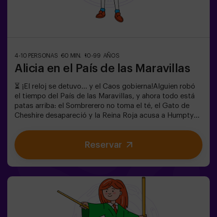
4-10 PERSONAS
60 MIN.
10-99 AÑOS
Alicia en el País de las Maravillas
⏳ ¡El reloj se detuvo… y el Caos gobierna!Alguien robó
el tiempo del País de las Maravillas, y ahora todo está
patas arriba: el Sombrerero no toma el té, el Gato de
Cheshire desapareció y la Reina Roja acusa a Humpty
Dumpty. Pero… ¿realmente es culpable? ¡Necesitamos
tu ayuda para descubrirlo!En este escape room lleno de
Reservar
magia y locura, tendrás que:✔ Resolver enigmas
absurdos (como los que le gustan al Sombrerero).✔
Enfrentarte a personajes icónicos (¡cuidado con la
Reina de Corazones!).✔ Encontrar el tiempo perdido
antes de que el País de las Maravillas desaparezca para
siempre. ¿Te atreves a entrar en este mundo donde la
lógica no existe… pero el reloj sí corre en tu contra?✅
Ideal para grupos grandes | planes con amigos |