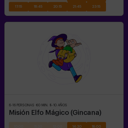
17:15
18:45
20:15
21:45
23:15
6-16
PERSONAS
60
MIN.
5-10
AÑOS
Misión Elfo Mágico (Gincana)
10:00
11:30
13:00
14:30
16:00