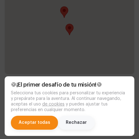
🍪¡El primer desafío de tu misión!🍪
Selecciona tus cookies para personalizar tu experiencia
y prepárate para la aventura. Al continuar navegando,
aceptas el uso
de cookies
y puedes ajustar tus
preferencias en cualquier momento.
Documentación
política de cookies
aviso legal
chat
Aceptar todas
Rechazar
politica de privacidad
personas con discapacidad