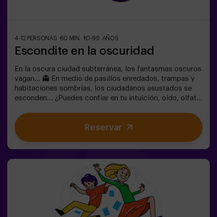
4-12 PERSONAS
60 MIN.
10-99 AÑOS
Escondite en la oscuridad
En la oscura ciudad subterránea, los fantasmas oscuros
vagan... 👻 En medio de pasillos enredados, trampas y
habitaciones sombrías, los ciudadanos asustados se
esconden... ¿Puedes confiar en tu intuición, oído, olfato
y percepción táctil para esconderte en el laberinto y
luego encontrar a tus amigos? 🔦 El escondite en la
Reservar
Oscuridad es similar al juego tradicional, solo que se
lleva a cabo en la oscuridad (con una luz de juego
envolvente especial). La sala está equipada de tal
manera que el juego sea interesante, dinámico y seguro
para los niños. Aquí encontrarás escondites, trampas,
laberintos, túneles y otros obstáculos. Las paredes
están tapizadas con diferentes recubrimientos para
orientarse al tacto, y todo el juego se acompaña de
efectos especiales de sonido y luz. 🌌✅ Ideal para
grupos grandes | planes con amigos | adolescentes |