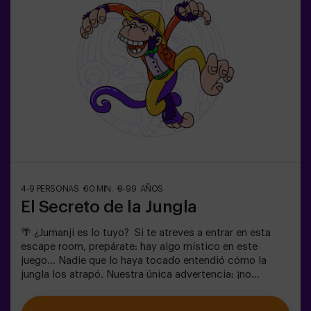
4-9 PERSONAS
60 MIN.
9-99 AÑOS
El Secreto de la Jungla
🌴 ¿Jumanji es lo tuyo? Si te atreves a entrar en esta
escape room, prepárate: hay algo místico en este
juego... Nadie que lo haya tocado entendió cómo la
jungla los atrapó. Nuestra única advertencia: ¡no
empieces si no estás dispuesto a terminarlo!
¿Realmente creíais que sería fácil escapar? 🐒