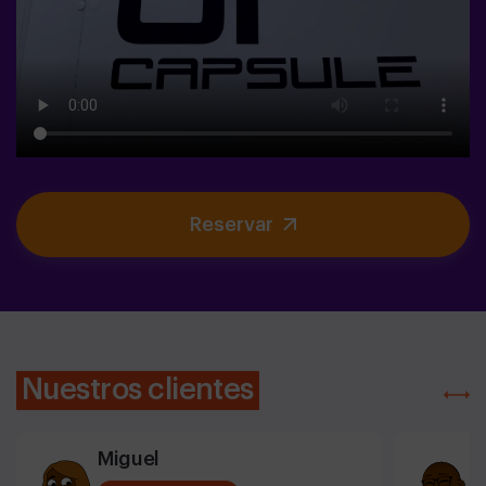
Reservar
Nuestros clientes
Miguel
E