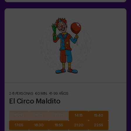
2-8
PERSONAS
60
MIN.
11-99
AÑOS
El Circo Maldito
10:00
11:25
12:50
14:15
15:40
17:05
18:30
19:55
21:20
22:55