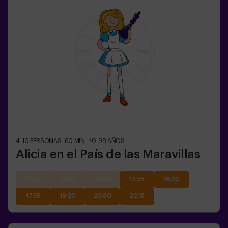
4-10
PERSONAS
60
MIN.
10-99
AÑOS
Alicia en el País de las Maravillas
10:40
12:05
13:30
14:55
16:20
17:55
19:20
20:50
22:15