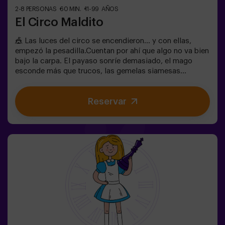
2-8 PERSONAS
60 MIN.
11-99 AÑOS
El Circo Maldito
🎪 Las luces del circo se encendieron… y con ellas,
empezó la pesadilla.Cuentan por ahí que algo no va bien
bajo la carpa. El payaso sonríe demasiado, el mago
esconde más que trucos, las gemelas siamesas
susurran secretos y la mujer más bella del mundo actúa
muy raro. ¿Qué se esconde bajo la carpa de este circo y
Reservar
qué es lo que quiere su cruel director?No todos los
circos hacen reír. En este, los aplausos pueden ser lo
último que escuches. 😱Solo tendréis 60 minutos para
escapar antes de convertiros en parte del espectáculo.
Ingenio, reflejos y nervios de acero serán vuestra única
salida. Un escape room tan divertido como
escalofriante...¿Eres lo suficientemente valiente para
entrar? 🎟️✅ Ideal para planes con amigos | parejas |
adolescentes❗Los jugadores menores de 15 años
deberán entrar acompañados de al menos un adulto.
🧑‍🚀 Existe la opción de que les acompañe uno de
nuestros monitores en la aventura, consúltanos las
condiciones.