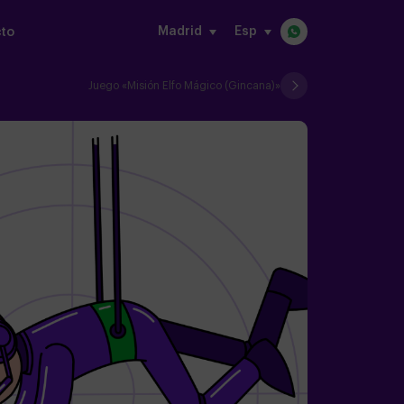
Madrid
Esp
to
Juego «Misión Elfo Mágico (Gincana)»