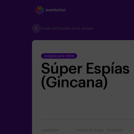
Juego «El Secreto de la Jungla»
Juegos para niños
Súper Espías
(Gincana)
Jugadores
Tiempo de juego
Dirección