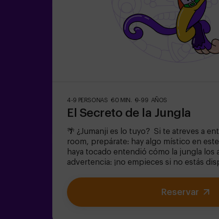
4-9 PERSONAS
60 MIN.
9-99 AÑOS
El Secreto de la Jungla
🌴 ¿Jumanji es lo tuyo? Si te atreves a en
room, prepárate: hay algo místico en este
haya tocado entendió cómo la jungla los 
advertencia: ¡no empieces si no estás dis
¿Realmente creíais que sería fácil escap
equipo con valor para encontrar la caja de
Reservar
encerrar a este mundo mágico en su interi
quedaréis atrapados para siempre. No ta
cuenta!✅ Ideal para planes con amigos | a