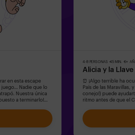
4-8 PERSONAS
45 MIN.
6+ A
Alicia y la Llav
trar en esta escape
⏰ ¡Algo terrible ha ocu
 juego... Nadie que lo
País de las Maravillas, 
atrapó. Nuestra única
conejo!) puede ayudarte
puesto a terminarlo!
ritmo antes de que el 
ar? 🐒Necesitamos un
este escape room mágico
l juego y volver a
donde:✔ Resolverás eni
or, de lo contrario,
Sombrerero Loco!).✔ Exp
rdes, ¡cada segundo
(¡cuidado con las rosas!
dolescentes | familias |
diversión!✨ ¿Listo par