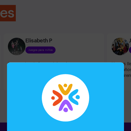
tes
Elisabeth P
Juegos para niños
La experiencia fue genial acabamos
Hemos lle
cumpliendo la misión, el trato dado por los
once años
profesionales fue excelente. Volvemos en
Repetire
octubre a completar otra misión