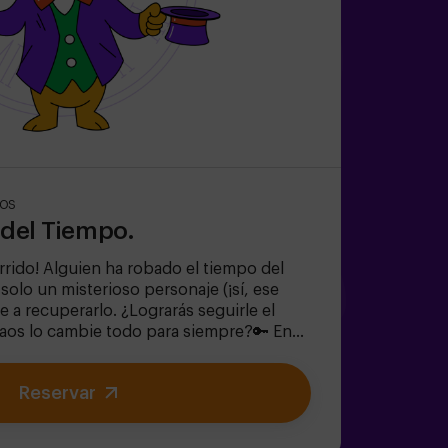
ÑOS
e del Tiempo.
rrido! Alguien ha robado el tiempo del
y solo un misterioso personaje (¡sí, ese
 a recuperarlo. ¿Lograrás seguirle el
Caos lo cambie todo para siempre?🔑 En
 y familiar, vivirás una aventura
gmas divertidos (¡como los del
Reservar
lorarás el Jardín Secreto de la Reina
).✔ Ayudarás a restaurar el tiempo… ¡y la
a el viaje más emocionante?✅ Ideal para