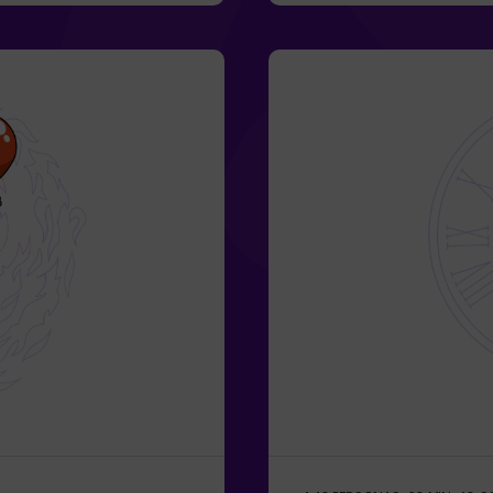
 equipo son menores o
niños | familias | cump
con 1 adulto, pero
puedes reservar nuestr
n monitor
únicamente con el pac
la de dificultad alta
(dificultad baja, perfe
en tu reserva,
Pasos estrechos en alg
ue bajar el nivel de