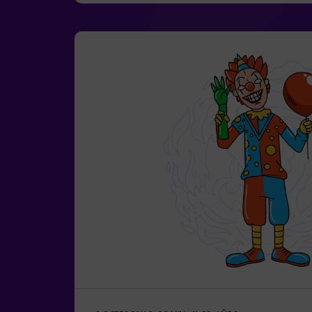
fiestas infantiles❗Si todos jugadores del
igual de 14 años deberán entrar al menos 
recomendamos entrar acompañados de u
(consúltanos las condiciones).🧩 Es una sa
pero si incluyes las palabras MODO EASY 
podremos añadir pistas adicionales para q
dificultad.