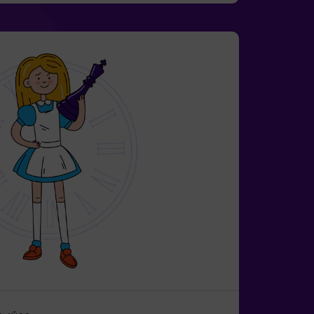
leaños infantiles🎂 Además del juego,
a sala de meriendas.👩‍🏫 Monitor incluido
k de cumpleaños.👧 Edad: +6 años
cto para pequeños aventureros).⚠️ Aviso:
unas zonas.