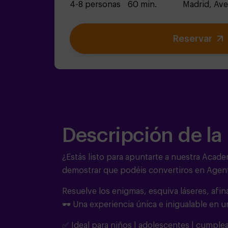
4-8 personas
60 min.
Madrid,
Ave
Reservar
Descripción de la
¿Estás listo para apuntarte a nuestra Acade
demostrar que podéis convertiros en Agent
Resuelve los enigmas, esquiva láseres, afin
🕶️ Una experiencia única e inigualable en u
✅ Ideal para niños | adolescentes | cumpleañ