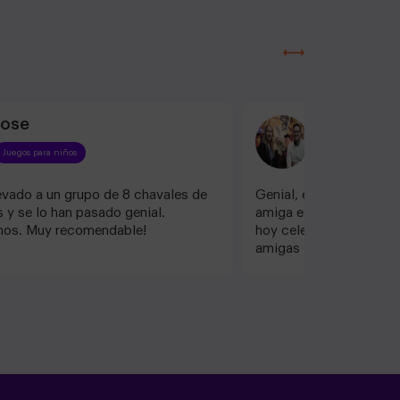
Jose
Anna V
Juegos para niños
Juegos para niños
vado a un grupo de 8 chavales de
Genial, en diciembre fu
 y se lo han pasado genial.
amiga e hicimos Super 
mos. Muy recomendable!
hoy celebré mi cumple 
amigas e hicimos “Alicia
Tiempo” 100% recome