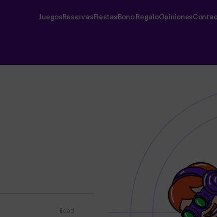
Juegos
Reservas
Fiestas
Bono Regalo
Opiniones
Contac
Edad