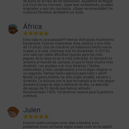
de Alicia en el País de las Maravillas, Academia de Magia
y el Circo de los Horrores. Súper bien ambientado, pruebas
originales y casi sin candados. ¡¡Súper recomendable!! De
nuestros favoritos de Madrid sin duda.
África
Esta sala es una pasada!!!! Hemos disfrutado muchísimo
haciéndola. Fuimos 4 personas (tres adultos y una niña
de 10 años). Dos de nosotros ya habíamos hecho varios
scapes y la sala Joomanji nos ha encantado. OJO!!! Es
una sala con cierta dificultad (quizás para los más
peques de la casa no es la más indicada). El decorado te
arrastra al mundo de Jumanji, lo que lo hace mucho más
divertido. Las pruebas son muy diversas ( fáciles,
intermedias y más complicadas) y no te dejan respirar ni
un segundo. Hemos hecho ejercicio para todo 1 año!!!
Nicole, la game máster, ha sido súper amable, cercana y
divertida. La dulzura con la que ha tratado a la más peque
durante el juego es algo a destacar de ella. La atención
del equipo de 10 desde que hemos entrado.
Recomendado 100%. Ya tenemos reserva para la próxima
aventura.
Julen
Fuimos cuatro amigos unos días a Madrid, y no
podíamos irnos sin hacer algún scape room en la capital.