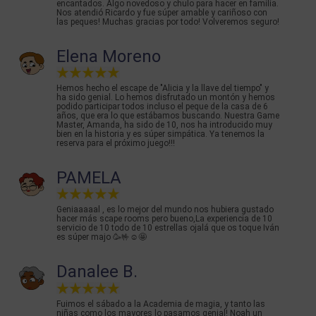
encantados. Algo novedoso y chulo para hacer en familia.
Nos atendió Ricardo y fue súper amable y cariñoso con
las peques! Muchas gracias por todo! Volveremos seguro!
Elena Moreno
Hemos hecho el escape de "Alicia y la llave del tiempo" y
ha sido genial. Lo hemos disfrutado un montón y hemos
podido participar todos incluso el peque de la casa de 6
años, que era lo que estábamos buscando. Nuestra Game
Master, Amanda, ha sido de 10, nos ha introducido muy
bien en la historia y es súper simpática. Ya tenemos la
reserva para el próximo juego!!!
PAMELA
Geniaaaaal , es lo mejor del mundo nos hubiera gustado
hacer más scape rooms pero bueno,La experiencia de 10
servicio de 10 todo de 10 estrellas ojalá que os toque Iván
es súper majo 🥳🤟☺️🤩
Danalee B.
Fuimos el sábado a la Academia de magia, y tanto las
niñas como los mayores lo pasamos genial! Noah un