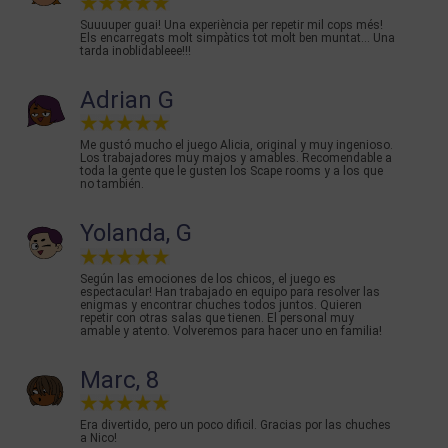
Suuuuper guai! Una experiència per repetir mil cops més!
Els encarregats molt simpàtics tot molt ben muntat... Una
tarda inoblidableee!!!
Adrian G
Me gustó mucho el juego Alicia, original y muy ingenioso.
Los trabajadores muy majos y amables. Recomendable a
toda la gente que le gusten los Scape rooms y a los que
no también.
Yolanda, G
Según las emociones de los chicos, el juego es
espectacular! Han trabajado en equipo para resolver las
enigmas y encontrar chuches todos juntos. Quieren
repetir con otras salas que tienen. El personal muy
amable y atento. Volveremos para hacer uno en familia!
Marc, 8
Era divertido, pero un poco dificil. Gracias por las chuches
a Nico!