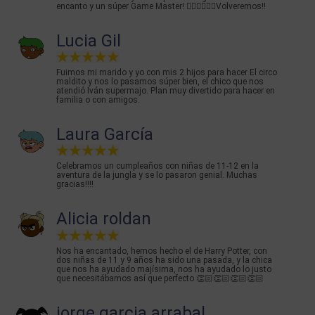
encanto y un súper Game Master! 👌🏻👌🏻👌🏻Volveremos!!
Lucia Gil
Fuimos mi marido y yo con mis 2 hijos para hacer El circo
maldito y nos lo pasamos súper bien, el chico que nos
atendió Iván supermajo. Plan muy divertido para hacer en
familia o con amigos.
Laura García
Celebramos un cumpleaños con niñas de 11-12 en la
aventura de la jungla y se lo pasaron genial. Muchas
gracias!!!!
Alicia roldan
Nos ha encantado, hemos hecho el de Harry Potter, con
dos niñas de 11 y 9 años ha sido una pasada, y la chica
que nos ha ayudado majísima, nos ha ayudado lo justo
que necesitábamos así que perfecto 👏🏻👏🏻👏🏻👏🏻
jorge garcia arrabal