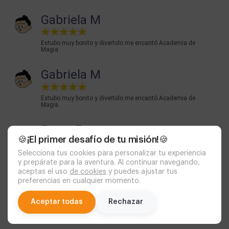
Gabriela M
Estubo muy bonito y divertido me encantó Academia de
Magia
Gabriela M
Estubo muy bonito y divertido me encantó Academia de
Magia.
Ferxu Fer
🍪¡El primer desafío de tu misión!🍪
Impresionante!!!!! *formas buen equipo con quien menos
Selecciona tus cookies para personalizar tu experiencia
esperas* Recomendado total..
y prepárate para la aventura. Al continuar navegando,
aceptas el uso
de cookies
y puedes ajustar tus
Miriam D
preferencias en cualquier momento.
chat
Aceptar todas
Rechazar
Hemos hecho el de Alicia y muy original! Hemos pasado
mucha risa , volveremos sin duda