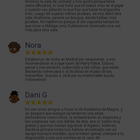
Hicimos la sala de Jumanji y nos gustó porque tenía
cierta dificultad, lo cual hace que te metas más en el papel
y cuando vas pillando lo que hay que hacer te engancha
más. Luego de superar ciertas pruebas, se nos abrió otra
sala chulísima, parecía un bosque, donde habían más
pruebas. No repetimos porque al día siguiente teníamos
que irnos a Málaga sino, hubieramos reservado una vez
más para otra sala.
Nora
Estábamos de visita en Madrid por vacaciones, y nos
recomendaron el scape room de Harry Potter. Estuvo
genial y nos encantó, sobre todo a las niñas, que están
deseando volver para ir al de Alicia en el país de las
maravillas. Gracias a Jack por su inestimable ayuda.
Volveremos!
Dani G
fui con unos amigos a hacer la de Academia de Magos, y
os aseguro que aunque ya tenemos una edad,
disfrutamos como niños, la ambientación es exquisita y
las sorpresas van una detrás de otra, eso sí, todas muy
gratas y que nos hacían agudizar el ingenio. Además,
desde la primera visita nos hemos encontrado con un
equipo humano increíble, que te tratan genial, siempre a tu
disposición y con una sonrisa en la cara. Mi