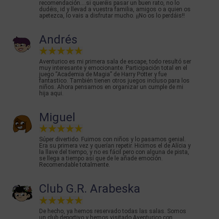
recomendación....si queréis pasar un buen rato, no lo
dudéis, id y llevad a vuestra familia, amigos o a quien os
apetezca, lo vais a disfrutar mucho. ¡¡No os lo perdáis!!
Andrés
Aventurico es mi primera sala de escape, todo resultó ser
muy interesante y emocionante. Participación total en el
juego “Academia de Magia” de Harry Potter y fue
fantastico. También tienen otros juegos incluso para los
niños. Ahora pensamos en organizar un cumple de mi
hija aqui.
Miguel
Súper divertido. Fuimos con niños y lo pasamos genial.
Era su primera vez y querían repetir. Hicimos el de Alícia y
la llave del tiempo, y no es fácil pero con alguna de pista,
se llega a tiempo así que de le añade emoción.
Recomendable totalmente.
Club G.R. Arabeska
De hecho, ya hemos reservado todas las salas. Somos
un club deportivo y hemos visitado Aventurico con