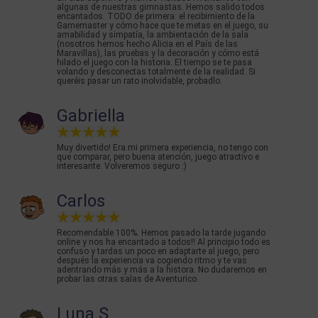
algunas de nuestras gimnastas. Hemos salido todos
encantados. TODO de primera: el recibimiento de la
Gamemaster y cómo hace que te metas en el juego, su
amabilidad y simpatía, la ambientación de la sala
(nosotros hemos hecho Alicia en el País de las
Maravillas), las pruebas y la decoración y cómo está
hilado el juego con la historia. El tiempo se te pasa
volando y desconectas totalmente de la realidad. Si
queréis pasar un rato inolvidable, probadlo.
Gabriella
Muy divertido! Era mi primera experiencia, no tengo con
que comparar, pero buena atención, juego atractivo e
interesante. Volveremos seguro :)
Carlos
Recomendable 100%. Hemos pasado la tarde jugando
online y nos ha encantado a todos!! Al principio todo es
confuso y tardas un poco en adaptarte al juego, pero
después la experiencia va cogiendo ritmo y te vas
adentrando más y más a la histora. No dudaremos en
probar las otras salas de Aventurico.
Luna S