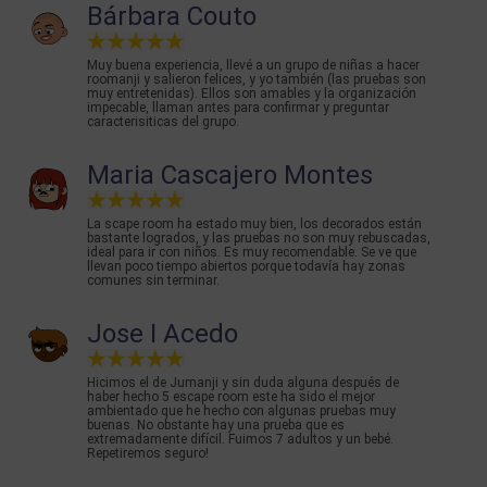
Bárbara Couto
Muy buena experiencia, llevé a un grupo de niñas a hacer
roomanji y salieron felices, y yo también (las pruebas son
muy entretenidas). Ellos son amables y la organización
impecable, llaman antes para confirmar y preguntar
caracterisiticas del grupo.
Maria Cascajero Montes
La scape room ha estado muy bien, los decorados están
bastante logrados, y las pruebas no son muy rebuscadas,
ideal para ir con niños. Es muy recomendable. Se ve que
llevan poco tiempo abiertos porque todavía hay zonas
comunes sin terminar.
Jose I Acedo
Hicimos el de Jumanji y sin duda alguna después de
haber hecho 5 escape room este ha sido el mejor
ambientado que he hecho con algunas pruebas muy
buenas. No obstante hay una prueba que es
extremadamente difícil. Fuimos 7 adultos y un bebé.
Repetiremos seguro!