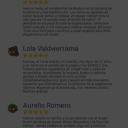
Hemos hecho el cumpleaños de Martina en la Gincana de
Aventurico y fue espectacular. Los niños no paraban de
correr, buscar pistas y trabajar en equipo. Decían todo el
rato que era “el cumple más divertido de todos”. El
personal se encargó de toda la organización, teníamos
menú incluido y una sala para celebrar después del juego.
Todo muy fácil para nosotros y súper especial para ellos.
¡Repetiremos sin duda!
Lola Valdwerrama
Fuimos, el 14 de marzo, mi marido, mis hijos de 12 años
y yo. Hicimos el secreto de la jungla y fue GENIAL!!. Era
nuestra primera experiencia en scape room y salimos
encantados: el ambiente, la historia..bueno y salimos
gracias a Noah( disculpa si no lo escribo
correctamente)que nos guío y ayudo en todo momento
haciendo que disfrutáramos muchísimo de la experiencia.
Salimos eligiendo ya el próximo🤗, nos veremos pronto.
Muchas gracias
Aurelio Romero
Hemos venido mi familia y yo por primera vez al Scape
Room de Alicia en el país de las Maravillas y la llave del
tiempo. Jamás habíamos probado algo así y salimos