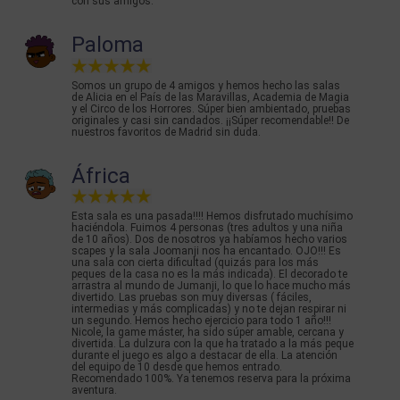
con sus amigos.
Paloma
Somos un grupo de 4 amigos y hemos hecho las salas
de Alicia en el País de las Maravillas, Academia de Magia
y el Circo de los Horrores. Súper bien ambientado, pruebas
originales y casi sin candados. ¡¡Súper recomendable!! De
nuestros favoritos de Madrid sin duda.
África
Esta sala es una pasada!!!! Hemos disfrutado muchísimo
haciéndola. Fuimos 4 personas (tres adultos y una niña
de 10 años). Dos de nosotros ya habíamos hecho varios
scapes y la sala Joomanji nos ha encantado. OJO!!! Es
una sala con cierta dificultad (quizás para los más
peques de la casa no es la más indicada). El decorado te
arrastra al mundo de Jumanji, lo que lo hace mucho más
divertido. Las pruebas son muy diversas ( fáciles,
intermedias y más complicadas) y no te dejan respirar ni
un segundo. Hemos hecho ejercicio para todo 1 año!!!
Nicole, la game máster, ha sido súper amable, cercana y
divertida. La dulzura con la que ha tratado a la más peque
durante el juego es algo a destacar de ella. La atención
del equipo de 10 desde que hemos entrado.
Recomendado 100%. Ya tenemos reserva para la próxima
aventura.