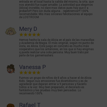
entrada en el local hasta la salida del mismo, la srta. que
nos atendió fue super amable. La actividad que elegimos
(Alicia) increible, no dare mas datos pues hay que ir a
probarlo!!! Pero sin duda alguna... repetiremos!!! 100%
recomendable. Mis mas sinceras felicitaciones al equipo
de LOSTROOM
Mery D
Hemos hecho la sala de Alicia en el país de las maravillas
y Academia de Magia. El más original, según mi punto de
vista, es Alicia. Este juego en concreto es mucho más
cooperativo que los anteriores, en los que sí hay enigmas
q puede realizar una sola persona. Muy buen trato por
parte de los gamemasters.
Vanessa P
Fuimos un grupo de niños de 8 años a hacer el de Alicia
Kids. Segun sus emociones fue divertidisimo y es de
agradecer que dejaran entrar a 9 personas y hacerlo
todos a la vez. Muy bien preparado, el decorado es
fantástico y las pruebas muy bien pensadas. Lo
recomiendo 100%
Rafael T