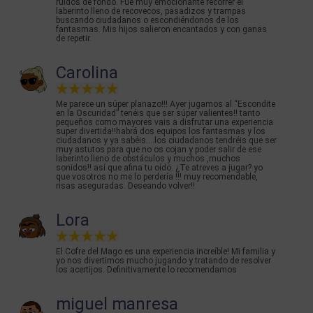
ruidos de fondo. Fue muy emocionante recorrer el
laberinto lleno de recovecos, pasadizos y trampas
buscando ciudadanos o escondiéndonos de los
fantasmas. Mis hijos salieron encantados y con ganas
de repetir.
Carolina
Me parece un súper planazo!!! Ayer jugamos al “Escondite
en la Oscuridad” tenéis que ser súper valientes!! tanto
pequeños como mayores vais a disfrutar una experiencia
super divertida!!habrá dos equipos los fantasmas y los
ciudadanos y ya sabéis….los ciudadanos tendréis que ser
muy astutos para que no os cojan y poder salir de ese
laberinto lleno de obstáculos y muchos ,muchos
sonidos!! así que afina tu oído. ¿Te atreves a jugar? yo
que vosotros no me lo perdería !!! muy recomendable,
risas aseguradas. Deseando volver!!
Lora
El Cofre del Mago es una experiencia increíble! Mi familia y
yo nos divertimos mucho jugando y tratando de resolver
los acertijos. Definitivamente lo recomendamos
miguel manresa