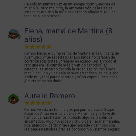
Ha sido mi primera vez en un escape room y encima de
miedo (el circo maldito), la ambientación de las salas
estaba muy bien y la música de fondo añadía x1000 de
tensión a las pruebas.
Elena, mamá de Martina (8
años)
Hemos hecho el cumpleaños de Martina en la Gincana de
Aventurico y fue espectacular. Los niños no paraban de
correr, buscar pistas y trabajar en equipo. Decían todo el
rato que era “el cumple más divertido de todos”. El
personal se encargó de toda la organización, teníamos
menú incluido y una sala para celebrar después del juego.
Todo muy fácil para nosotros y súper especial para ellos.
¡Repetiremos sin duda!
Aurelio Romero
Hemos venido mi familia y yo por primera vez al Scape
Room de Alicia en el país de las Maravillas y la llave del
tiempo. Jamás habíamos probado algo así y salimos
encantados. Algo novedoso y chulo para hacer en familia.
Nos atendió Ricardo y fue súper amable y cariñoso con
las peques! Muchas gracias por todo! Volveremos seguro!