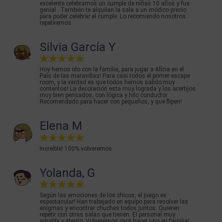
excelente celebramos un cumple de niñas 10 años y fue
genial . También te alquilan la sala a un módico precio
para poder celebrar el cumple. Lo recomiendo nosotros
repetiremos.
Silvia García Y
Hoy hemos ido con la familia, para jugar a Alícia en el
País de las maravillas! Para casi todos el primer escape
room, y la verdad es que todos hemos salido muy
contentos! La decoración esta muy lograda y los acertijos
muy bien pensados, con lógica y hilo conductor.
Recomendado para hacer con pequeños, y que flipen!
Elena M
Increíble! 100% volveremos
Yolanda, G
Según las emociones de los chicos, el juego es
espectacular! Han trabajado en equipo para resolver las
enigmas y encontrar chuches todos juntos. Quieren
repetir con otras salas que tienen. El personal muy
amable y atento. Volveremos para hacer uno en familia!