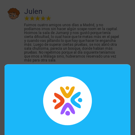
Julen
Fuimos cuatro amigos unos días a Madrid, y no
podíamos irnos sin hacer algún scape room en la capital.
Hicimos la sala de Jumanji y nos gustó porque tenía
cierta dificultad, lo cual hace que te metas más en el papel
y cuando vas pillando lo que hay que hacer te engancha
más. Luego de superar ciertas pruebas, se nos abrió otra
sala chulísima, parecía un bosque, donde habían más
pruebas. No repetimos porque al día siguiente teníamos
que irnos a Málaga sino, hubieramos reservado una vez
más para otra sala.
Nora
Estábamos de visita en Madrid por vacaciones, y nos
recomendaron el scape room de Harry Potter. Estuvo
genial y nos encantó, sobre todo a las niñas, que están
deseando volver para ir al de Alicia en el país de las
maravillas. Gracias a Jack por su inestimable ayuda.
Volveremos!
Dani G