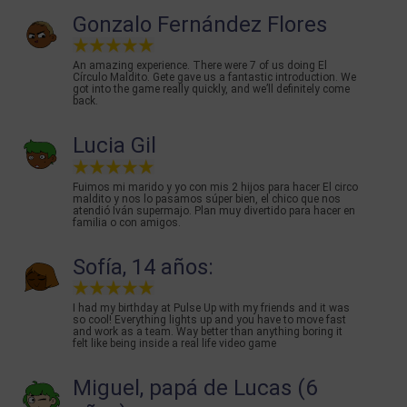
Gonzalo Fernández Flores
An amazing experience. There were 7 of us doing El
Círculo Maldito. Gete gave us a fantastic introduction. We
got into the game really quickly, and we’ll definitely come
back.
Lucia Gil
Fuimos mi marido y yo con mis 2 hijos para hacer El circo
maldito y nos lo pasamos súper bien, el chico que nos
atendió Iván supermajo. Plan muy divertido para hacer en
familia o con amigos.
Sofía, 14 años:
I had my birthday at Pulse Up with my friends and it was
so cool! Everything lights up and you have to move fast
and work as a team. Way better than anything boring it
felt like being inside a real life video game
Miguel, papá de Lucas (6