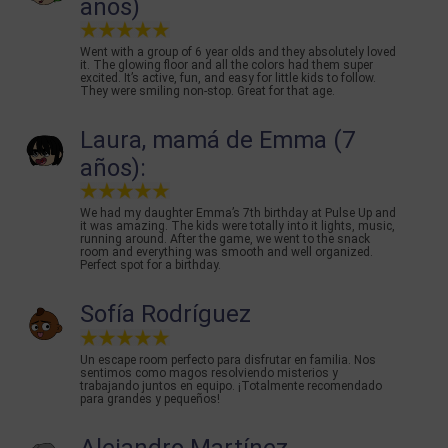
años)
Went with a group of 6 year olds and they absolutely loved
it. The glowing floor and all the colors had them super
excited. It’s active, fun, and easy for little kids to follow.
They were smiling non-stop. Great for that age.
Laura, mamá de Emma (7
años):
We had my daughter Emma’s 7th birthday at Pulse Up and
it was amazing. The kids were totally into it lights, music,
running around. After the game, we went to the snack
room and everything was smooth and well organized.
Perfect spot for a birthday.
Sofía Rodríguez
Un escape room perfecto para disfrutar en familia. Nos
sentimos como magos resolviendo misterios y
trabajando juntos en equipo. ¡Totalmente recomendado
para grandes y pequeños!
Alejandro Martínez