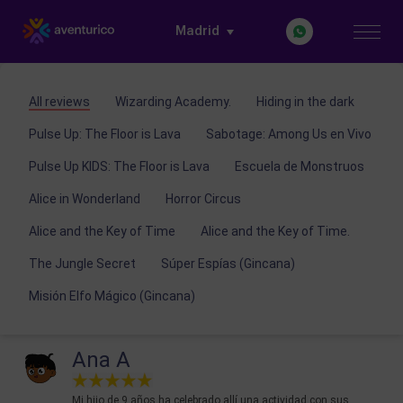
Madrid
All reviews
Wizarding Academy.
Hiding in the dark
Pulse Up: The Floor is Lava
Sabotage: Among Us en Vivo
Pulse Up KIDS: The Floor is Lava
Escuela de Monstruos
Alice in Wonderland
Horror Circus
Alice and the Key of Time
Alice and the Key of Time.
The Jungle Secret
Súper Espías (Gincana)
Misión Elfo Mágico (Gincana)
Ana A
Mi hijo de 9 años ha celebrado allí una actividad con sus