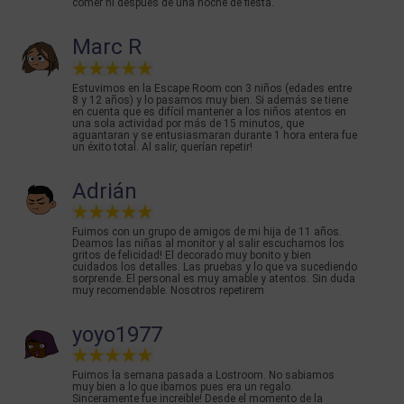
comer ni después de una noche de fiesta.
Marc R
Estuvimos en la Escape Room con 3 niños (edades entre
8 y 12 años) y lo pasamos muy bien. Si además se tiene
en cuenta que es difícil mantener a los niños atentos en
una sola actividad por más de 15 minutos, que
aguantaran y se entusiasmaran durante 1 hora entera fue
un éxito total. Al salir, querían repetir!
Adrián
Fuimos con un grupo de amigos de mi hija de 11 años.
Deamos las niñas al monitor y al salir escuchamos los
gritos de felicidad! El decorado muy bonito y bien
cuidados los detalles. Las pruebas y lo que va sucediendo
sorprende. El personal es muy amable y atentos. Sin duda
muy recomendable. Nosotros repetirem
yoyo1977
Fuimos la semana pasada a Lostroom. No sabiamos
muy bien a lo que ibamos pues era un regalo.
Sinceramente fue increible! Desde el momento de la