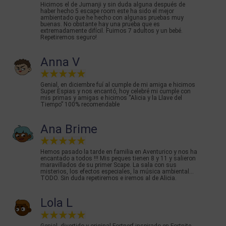
Hicimos el de Jumanji y sin duda alguna después de
haber hecho 5 escape room este ha sido el mejor
ambientado que he hecho con algunas pruebas muy
buenas. No obstante hay una prueba que es
extremadamente difícil. Fuimos 7 adultos y un bebé.
Repetiremos seguro!
Anna V
Genial, en diciembre fuí al cumple de mi amiga e hicimos
Super Espias y nos encantó, hoy celebré mi cumple con
mis primas y amigas e hicimos “Alicia y la Llave del
Tiempo” 100% recomendable
Ana Brime
Hemos pasado la tarde en familia en Aventurico y nos ha
encantado a todos !!! Mis peques tienen 8 y 11 y salieron
maravillados de su primer Scape. La sala con sus
misterios, los efectos especiales, la música ambiental...
TODO. Sin duda repetiremos e iremos al de Alicia.
Lola L
Genial, divertido y original Fortnerf inspirado en Fortnite.