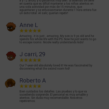
8 y 12 años) y lo pasamos muy bien. Si además se tiene
en cuenta que es difícil mantener a los niños atentos en
una sola actividad por más de 15 minutos, que
aguantaran y se entusiasmaran durante 1 hora entera fue
un éxito total. Al salir, querían repetir!
Anne L
Amazing...it is just...amazing. My son is 9 ys old and he
spends his whole life with the PS. Now he just wants to go
to escape rooms. Nicole really understands kids!
J carri, 29
Our 7-year-old absolutely loved it! He was fascinated by
discovering what the secind room hid!
Roberto A
Bien cuidados los detalles. Las pruebas y lo que va
sucediendo sorprende. El personal es muy amable y
atentos. Sin duda muy recomendable. Nosotros
repetiremos.