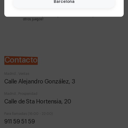
El otro dia fui con un grupo de amigos a hacer el juego
Barcelona
llamado Academia de Magia y fue muy divertido, las
instalaciones son muy adecuadas para este tipo de
juegos. El personal fue muy amable atento, siempre
estaban ahí para cualquier duda. Volveré a ir para hacer
otros juegos!
Contacto
Madrid , Ventas
Calle Alejandro González, 3
Madrid , Prosperidad
Calle de Sta Hortensia, 20
Para llamadas (16:00 - 22:00)
911 59 51 59