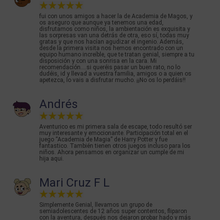
fui con unos amigos a hacer la de Academia de Magos, y
os aseguro que aunque ya tenemos una edad,
disfrutamos como niños, la ambientación es exquisita y
las sorpresas van una detrás de otra, eso sí, todas muy
gratas y que nos hacían agudizar el ingenio. Además,
desde la primera visita nos hemos encontrado con un
equipo humano increíble, que te tratan genial, siempre a tu
disposición y con una sonrisa en la cara. Mi
recomendación....si queréis pasar un buen rato, no lo
dudéis, id y llevad a vuestra familia, amigos o a quien os
apetezca, lo vais a disfrutar mucho. ¡¡No os lo perdáis!!
Andrés
Aventurico es mi primera sala de escape, todo resultó ser
muy interesante y emocionante. Participación total en el
juego “Academia de Magia” de Harry Potter y fue
fantastico. También tienen otros juegos incluso para los
niños. Ahora pensamos en organizar un cumple de mi
hija aqui.
Mari Cruz F L
Simplemente Genial, llevamos un grupo de
semiadolescentes de 12 años super contentos, fliparon
con la aventura, después nos dejaron probar hado y más