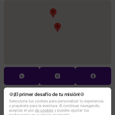
🍪¡El primer desafío de tu misión!🍪
Documentación
Selecciona tus cookies para personalizar tu experiencia
política de cookies
aviso legal
y prepárate para la aventura. Al continuar navegando,
politica de privacidad
personas con discapacidad
aceptas el uso
de cookies
y puedes ajustar tus