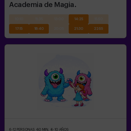
Academia de Magia.
10:10
11:35
13:00
14:25
15:50
17:15
18:40
20:05
21:30
22:55
6-12
PERSONAS
60
MIN.
6-10
AÑOS