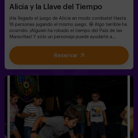
Alicia y la Llave del Tiempo
¡Ha llegado el juego de Alicia en modo combate! Hasta
16 personas jugando el mismo juego. 🤩 Algo terrible ha
ocurrido: ¡Alguien ha robado el tiempo del País de las
Maravillas! Y sólo un personaje puede ayudarte a
devolverlo. ¿Quieres saber quién? 🐇 Para averiguarlo
tendrás que resolver los enigmas y sumergirte en el
Reservar
Jardín Secreto de la Reina. ¿Estás preparado para
emprender el viaje más emocionante de tu vida? ✨Juego
para niños a partir de 6 años. Ideal para cumpleaños.
Puedes acompañar el juego reservando nuestra sala de
meriendas. 🎂👩‍🏫 Monitor incluido únicamente con el
pack de cumpleaños.⚠️ Existen pasos estrechos ⚠️
🧩 Nivel de dificultad: bajo.