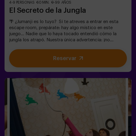
4-9 PERSONAS
60 MIN.
9-99 AÑOS
El Secreto de la Jungla
🌴 ¿Jumanji es lo tuyo? Si te atreves a entrar en esta
escape room, prepárate: hay algo místico en este
juego... Nadie que lo haya tocado entendió cómo la
jungla los atrapó. Nuestra única advertencia: ¡no
empieces si no estás dispuesto a terminarlo!
¿Realmente creíais que sería fácil escapar? 🐒
Reservar
Necesitamos un equipo con valor para encontrar la caja
del juego y volver a encerrar a este mundo mágico en su
interior, de lo contrario, quedaréis atrapados para
siempre. No tardes, ¡cada segundo cuenta!✅ Ideal para
planes con amigos | adolescentes | familias | fiestas
infantiles❗Si todos jugadores del equipo son menores o
igual de 14 años deberán entrar al menos con 1 adulto,
pero recomendamos entrar acompañados de un monitor
(consúltanos las condiciones).🧩 Es una sala de
dificultad alta pero si incluyes las palabras MODO EASY
en tu reserva, podremos añadir pistas adicionales para
que bajar el nivel de dificultad.