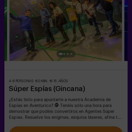
4-8 PERSONAS
60 MIN.
8-15 AÑOS
Súper Espías (Gincana)
¿Estás listo para apuntarte a nuestra Academia de
Espías en Aventurico? 🕵️ Tenéis sólo una hora para
demostrar que podéis convertiros en Agentes Súper
Espías. Resuelve los enigmas, esquiva láseres, afina tu
puntería y prepárate para escabullirte como un buen
espía. 🕶️ Una experiencia única e inigualable en una