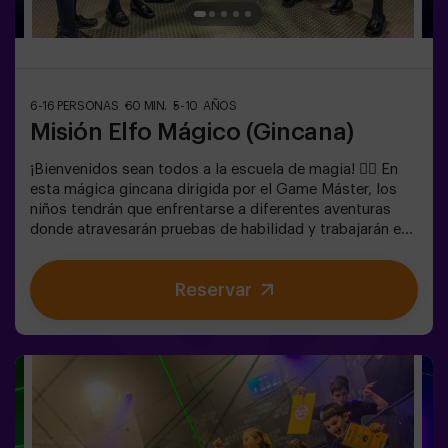
6-16 PERSONAS
60 MIN.
5-10 AÑOS
Misión Elfo Mágico (Gincana)
¡Bienvenidos sean todos a la escuela de magia! 🧙‍♀️ En
esta mágica gincana dirigida por el Game Máster, los
niños tendrán que enfrentarse a diferentes aventuras
donde atravesarán pruebas de habilidad y trabajarán en
equipo e incluso... Tendrán que convertirse en elfos para
poder alcanzar una misión y saborear una dulce... muy
Reservar
dulce victoria. La imaginación es capaz de atravesar las
fronteras de la magia y esta gincana llevará a los
peques a experimentarlo. 🌟🎯 Juego para niños de 5 a
10 años.NO es un Escape Room.✅ Ideal para niños |
cumpleaños infantiles | fiestas infantilesPuedes
complementar tu hechizante experiencia con una
parada en la Sala de Meriendas, donde la magia también
está en cada bocado. 🎂 Consulta las condiciones.