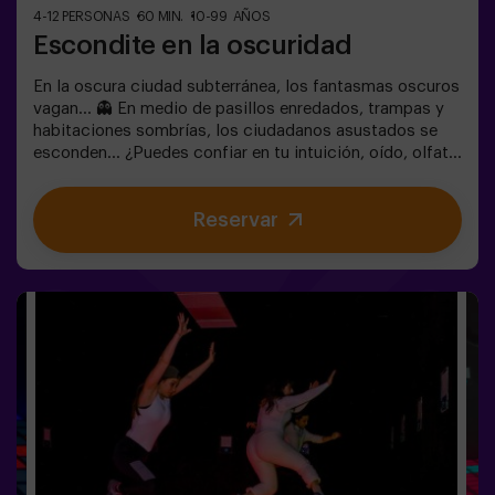
4-12 PERSONAS
60 MIN.
10-99 AÑOS
Escondite en la oscuridad
En la oscura ciudad subterránea, los fantasmas oscuros
vagan... 👻 En medio de pasillos enredados, trampas y
habitaciones sombrías, los ciudadanos asustados se
esconden... ¿Puedes confiar en tu intuición, oído, olfato
y percepción táctil para esconderte en el laberinto y
luego encontrar a tus amigos? 🔦 El escondite en la
Reservar
Oscuridad es similar al juego tradicional, solo que se
lleva a cabo en la oscuridad (con una luz de juego
envolvente especial). La sala está equipada de tal
manera que el juego sea interesante, dinámico y seguro
para los niños. Aquí encontrarás escondites, trampas,
laberintos, túneles y otros obstáculos. Las paredes
están tapizadas con diferentes recubrimientos para
orientarse al tacto, y todo el juego se acompaña de
efectos especiales de sonido y luz. 🌌✅ Ideal para
grupos grandes | planes con amigos | adolescentes |
team building ❗Los jugadores menores de 14 años o
igual deberán entrar acompañados por al menos de un
adulto. Existe la opción de que un monitor les