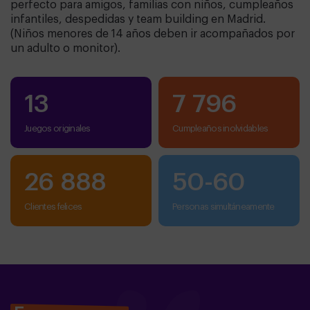
perfecto para amigos, familias con niños, cumpleaños
infantiles, despedidas y team building en Madrid.
(Niños menores de 14 años deben ir acompañados por
un adulto o monitor).
13
7 796
Juegos originales
cumpleaños inolvidables
26 888
50
-
60
clientes felices
personas simultáneamente