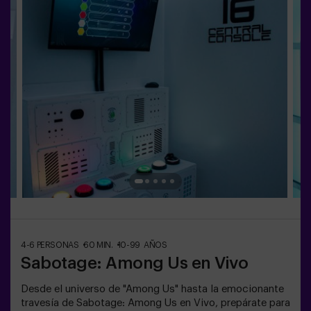
actividad física y tecnológica, donde la colaboración
es fundamental. 🏆 ¡Y lo mejor de todo! Somos los
primeros en traer esta innovadora experiencia a España.
🙌 Siente la adrenalina y eleva tu diversión con Pulse Up
hoy mismo.✅ Ideal para planes con amigos | parejas |
adolescentesTodos los menores de 15 años deben ir
acompañados de un adulto que cuenta como jugador.Se
requiere calzado deportivo para jugar. Se prohibe jugar
con tacones, plataformas o descalzo. Las personas que
no cumplan con el calzado adecuado no podrán jugar.
4-6 PERSONAS
60 MIN.
10-99 AÑOS
Sabotage: Among Us en Vivo
Desde el universo de "Among Us" hasta la emocionante
travesía de Sabotage: Among Us en Vivo, prepárate para