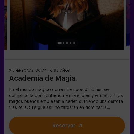
opción de contratar a un monitor para acompañarlos en
la aventura, consúltanos las condiciones.
3-8 PERSONAS
60 MIN.
8-99 AÑOS
Academia de Magia.
En el mundo mágico corren tiempos difíciles: se
complicó la confrontación entre el bien y el mal. 🪄 Los
magos buenos empiezan a ceder, sufriendo una derrota
tras otra. Si sigue así, no tardarán en dominar la
oscuridad y el caos. La única posibilidad de restaurar el
equilibrio es utilizar el poder de la piedra filosofal.
Reservar
Primero hay que crearla pero... ¡nadie ha conseguido
hacerlo en toda la historia de la magia! Os espera la