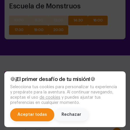
Escuela de Monstruos
10:00
11:30
13:00
14:30
16:00
17:30
19:00
20:30
¿Tienes dudas?
🍪¡El primer desafío de tu misión!🍪
Aquí te respondemos
Selecciona tus cookies para personalizar tu experiencia
y prepárate para la aventura. Al continuar navegando,
aceptas el uso
de cookies
y puedes ajustar tus
preferencias en cualquier momento.
¿Qué es Aventurico y qué tipo de
experiencias ofrece?
chat
Aceptar todas
Rechazar
Aventurico es un centro de ocio en Madrid con más