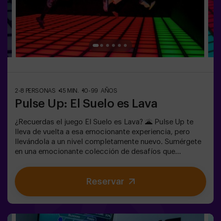
acompañe en la aventura, consúltanos las
condiciones.Este juego no es un Escape Room y no es
recomendable para personas con miedo a la oscuridad.
2-8 PERSONAS
45 MIN.
10-99 AÑOS
Pulse Up: El Suelo es Lava
¿Recuerdas el juego El Suelo es Lava? 🌋 Pulse Up te
lleva de vuelta a esa emocionante experiencia, pero
llevándola a un nivel completamente nuevo. Sumérgete
en una emocionante colección de desafíos que
estimulan tanto tu mente como tu cuerpo. 🧠 💪 💥 5
niveles de dificultad para ajustarse a todos los niveles
Reservar
de habilidad.💥 40 juegos únicos que mantienen la
emoción y la diversión.Trabaja en equipo para superar
los obstáculos y alcanzar tus objetivos, midiendo tu
éxito a través del tiempo y las vidas disponibles en
pantalla. Pulse Up te brinda una experiencia única de