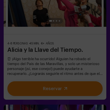
4-8 PERSONAS
45 MIN.
6+ AÑOS
Alicia y la Llave del Tiempo.
⏰ ¡Algo terrible ha ocurrido! Alguien ha robado el
tiempo del País de las Maravillas, y solo un misterioso
personaje (¡sí, ese conejo!) puede ayudarte a
recuperarlo. ¿Lograrás seguirle el ritmo antes de que el
Caos lo cambie todo para siempre?🔑 En este escape
room mágico y familiar, vivirás una aventura donde:✔
Reservar
Resolverás enigmas divertidos (¡como los del
Sombrerero Loco!).✔ Explorarás el Jardín Secreto de la
Reina (¡cuidado con las rosas!).✔ Ayudarás a restaurar
el tiempo… ¡y la diversión!✨ ¿Listo para el viaje más
emocionante?✅ Ideal para niños | familias | cumpleaños