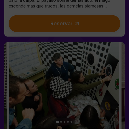
bajo la carpa. El payaso sonríe demasiado, el mago
esconde más que trucos, las gemelas siamesas
susurran secretos y la mujer más bella del mundo actúa
muy raro. ¿Qué se esconde bajo la carpa de este circo y
Reservar
qué es lo que quiere su cruel director?No todos los
circos hacen reír. En este, los aplausos pueden ser lo
último que escuches. 😱Solo tendréis 60 minutos para
escapar antes de convertiros en parte del espectáculo.
Ingenio, reflejos y nervios de acero serán vuestra única
salida. Un escape room tan divertido como
escalofriante...¿Eres lo suficientemente valiente para
entrar? 🎟️✅ Ideal para planes con amigos | parejas |
adolescentes❗Los jugadores menores de 15 años
deberán entrar acompañados de al menos un adulto.
🧑‍🚀 Existe la opción de que les acompañe uno de
nuestros monitores en la aventura, consúltanos las
condiciones.