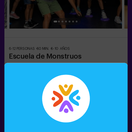
6-12 PERSONAS
60 MIN.
6-10 AÑOS
Escuela de Monstruos
¿Alguna vez has imaginado tener tu propio monstruo?
👾 En la Escuela de Monstruos, eso es solo el principio
de la aventura.Durante esta gincana llena de
movimiento, los peques descubrirán criaturas
sorprendentes, superarán pruebas divertidas y
aprenderán a identificarlas como auténticos
Reservar
exploradores.Cada reto les llevará a moverse, pensar y
colaborar en equipo… mientras se sumergen en un
mundo lleno de imaginación.Y al final, llega el momento
más especial:¡crear su propio monstruo y convertirlo en
su compañero de aventura! 🎨✨ Una experiencia activa,