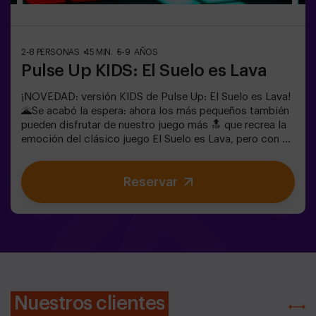
2-8 PERSONAS
45 MIN.
5-9 AÑOS
Pulse Up KIDS: El Suelo es Lava
¡NOVEDAD: versión KIDS de Pulse Up: El Suelo es Lava!
🌋Se acabó la espera: ahora los más pequeños también
pueden disfrutar de nuestro juego más 🔝 que recrea la
emoción del clásico juego El Suelo es Lava, pero con un
toque tecnológico y totalmente seguro.✨ Juegos
dinámicos y coloridos que estimulan el cuerpo y la
Reservar
mente🎉 Ideal para fiestas infantiles y
cumpleaños emocionantes🎁 Recuerdos inolvidables y
sorpresas para todos los participantes🕒 La partida se
divide en 2 bloques de 20 minutos, con una pausa de 5
minutos entre medias para que los peques puedan
descansar, hidratarse y recargar energías antes de
seguir jugando.👧👦 Para niños de 5 a 9 años. Si tienen
10 años o más, ¡la versión clásica de Pulse Up: El Suelo
es Lava es perfecta para ellos!Los niños deberán
Nuestros clientes
colaborar, pensar rápido y moverse aún más rápido para