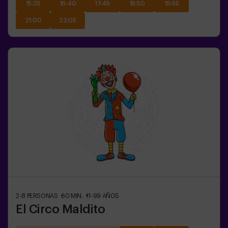
15:35
16:40
17:45
18:50
19:55
21:00
22:05
2-8
PERSONAS
60
MIN.
11-99
AÑOS
El Circo Maldito