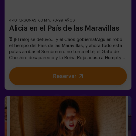
4-10 PERSONAS
60 MIN.
10-99 AÑOS
Alicia en el País de las Maravillas
⏳ ¡El reloj se detuvo… y el Caos gobierna!Alguien robó
el tiempo del País de las Maravillas, y ahora todo está
patas arriba: el Sombrerero no toma el té, el Gato de
Cheshire desapareció y la Reina Roja acusa a Humpty
Dumpty. Pero… ¿realmente es culpable? ¡Necesitamos
tu ayuda para descubrirlo!En este escape room lleno de
Reservar
magia y locura, tendrás que:✔ Resolver enigmas
absurdos (como los que le gustan al Sombrerero).✔
Enfrentarte a personajes icónicos (¡cuidado con la
Reina de Corazones!).✔ Encontrar el tiempo perdido
antes de que el País de las Maravillas desaparezca para
siempre. ¿Te atreves a entrar en este mundo donde la
lógica no existe… pero el reloj sí corre en tu contra?✅
Ideal para grupos grandes | planes con amigos |
despedida de soltera | team building❗ Niños menores de
15 años, deberán ir acompañados de un adulto. Existe la