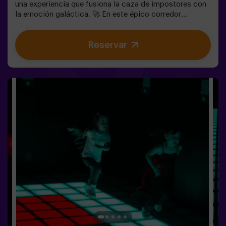
una experiencia que fusiona la caza de impostores con
la emoción galáctica. 🚀 En este épico corredor
espacial, mientras completas tareas vitales, la intriga
aumenta, ya que impostores se ocultan entre tus
Reservar
compañeros. Usa tus habilidades estratégicas, afina tu
observación y mejora tu comunicación para
desenmascarar a los traidores y llevar a tu equipo a la
victoria. 🏆✅ Ideal para planes con amigos |
adolescentes | familias ¡Embárcate en esta aventura
única donde la realidad y el juego se encuentran en el
fascinante Sabotage: Among Us en Vivo!