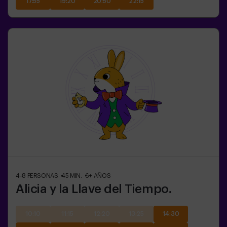
17:55
19:20
20:50
22:15
4-8
PERSONAS
45
MIN.
6+
AÑOS
Alicia y la Llave del Tiempo.
10:10
11:15
12:20
13:25
14:30