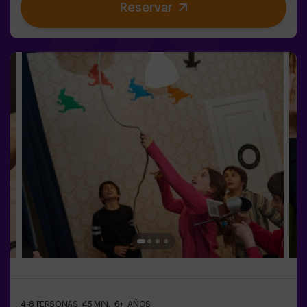
Reservar
habitación llena de acción y acertijos de habilidad.✅
Ideal para niños | adolescentes | cumpleaños infantiles |
fiestas infantiles
4-8 PERSONAS
45 MIN.
6+ AÑOS