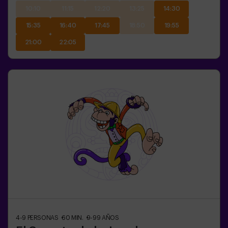
10:10
11:15
12:20
13:25
14:30
15:35
16:40
17:45
18:50
19:55
21:00
22:05
4-9
PERSONAS
60
MIN.
9-99
AÑOS