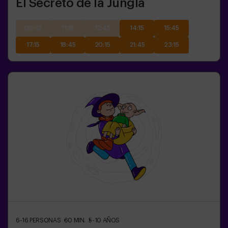
El Secreto de la Jungla
09:45
11:15
12:45
14:15
15:45
17:15
18:45
20:15
21:45
23:15
6-16
PERSONAS
60
MIN.
5-10
AÑOS