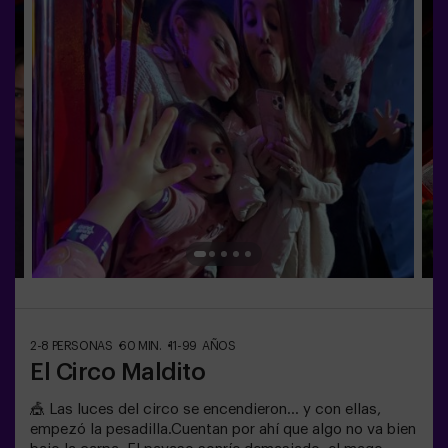
infantiles🎂 Además del juego, puedes reservar nuestra
sala de meriendas.👩‍🏫 Monitor incluido únicamente
con el pack de cumpleaños.👧 Edad: +6 años (dificultad
baja, perfecto para pequeños aventureros).⚠️ Aviso:
Pasos estrechos en algunas zonas.
2-8 PERSONAS
60 MIN.
11-99 AÑOS
El Circo Maldito
🎪 Las luces del circo se encendieron… y con ellas,
empezó la pesadilla.Cuentan por ahí que algo no va bien