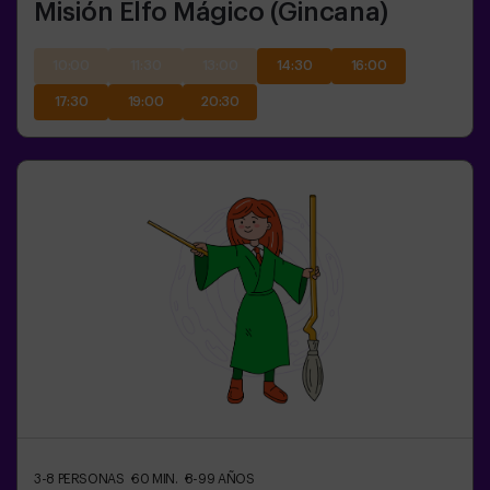
Misión Elfo Mágico (Gincana)
10:00
11:30
13:00
14:30
16:00
17:30
19:00
20:30
3-8
PERSONAS
60
MIN.
8-99
AÑOS