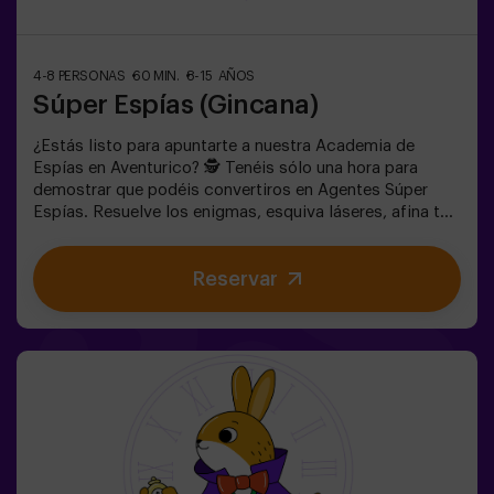
4-8 PERSONAS
60 MIN.
8-15 AÑOS
Súper Espías (Gincana)
¿Estás listo para apuntarte a nuestra Academia de
Espías en Aventurico? 🕵️ Tenéis sólo una hora para
demostrar que podéis convertiros en Agentes Súper
Espías. Resuelve los enigmas, esquiva láseres, afina tu
puntería y prepárate para escabullirte como un buen
espía. 🕶️ Una experiencia única e inigualable en una
Reservar
habitación llena de acción y acertijos de habilidad.✅
Ideal para niños | adolescentes | cumpleaños infantiles |
fiestas infantiles