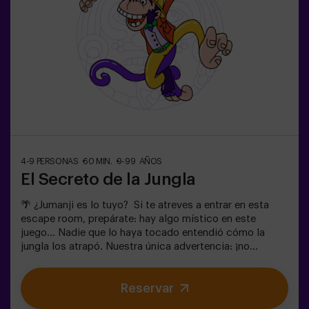
4-9 PERSONAS
60 MIN.
9-99 AÑOS
El Secreto de la Jungla
🌴 ¿Jumanji es lo tuyo? Si te atreves a entrar en esta
escape room, prepárate: hay algo místico en este
juego... Nadie que lo haya tocado entendió cómo la
jungla los atrapó. Nuestra única advertencia: ¡no
empieces si no estás dispuesto a terminarlo!
¿Realmente creíais que sería fácil escapar? 🐒
Reservar
Necesitamos un equipo con valor para encontrar la caja
del juego y volver a encerrar a este mundo mágico en su