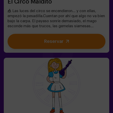
El Circo Maldito
🎪 Las luces del circo se encendieron… y con ellas,
empezó la pesadilla.Cuentan por ahí que algo no va bien
bajo la carpa. El payaso sonríe demasiado, el mago
esconde más que trucos, las gemelas siamesas
susurran secretos y la mujer más bella del mundo actúa
muy raro. ¿Qué se esconde bajo la carpa de este circo y
Reservar
qué es lo que quiere su cruel director?No todos los
circos hacen reír. En este, los aplausos pueden ser lo
último que escuches. 😱Solo tendréis 60 minutos para
escapar antes de convertiros en parte del espectáculo.
Ingenio, reflejos y nervios de acero serán vuestra única
salida. Un escape room tan divertido como
escalofriante...¿Eres lo suficientemente valiente para
entrar? 🎟️✅ Ideal para planes con amigos | parejas |
adolescentes❗Los jugadores menores de 15 años
deberán entrar acompañados de al menos un adulto.
🧑‍🚀 Existe la opción de que les acompañe uno de
nuestros monitores en la aventura, consúltanos las
condiciones.