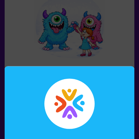
pack de cumpleaños.⚠️ Existen pasos estrechos ⚠️
🧩 Nivel de dificultad: bajo.
6-12 PERSONAS
60 MIN.
6-10 AÑOS
Escuela de Monstruos
¿Alguna vez has imaginado tener tu propio monstruo?
👾 En la Escuela de Monstruos, eso es solo el principio
de la aventura.Durante esta gincana llena de
movimiento, los peques descubrirán criaturas
sorprendentes, superarán pruebas divertidas y
aprenderán a identificarlas como auténticos
Reservar
exploradores.Cada reto les llevará a moverse, pensar y