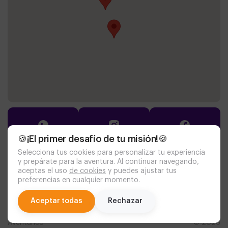
🍪¡El primer desafío de tu misión!🍪
Selecciona tus cookies para personalizar tu experiencia
y prepárate para la aventura. Al continuar navegando,
Documentación
aceptas el uso
de cookies
y puedes ajustar tus
política de cookies
aviso legal
preferencias en cualquier momento.
politica de privacidad
personas con discapacidad
chat
Aceptar todas
Rechazar
Aventurico
© 2026