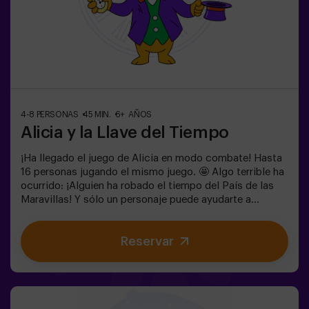
4-8 PERSONAS
45 MIN.
6+ AÑOS
Alicia y la Llave del Tiempo
¡Ha llegado el juego de Alicia en modo combate! Hasta
16 personas jugando el mismo juego. 🤩 Algo terrible ha
ocurrido: ¡Alguien ha robado el tiempo del País de las
Maravillas! Y sólo un personaje puede ayudarte a
devolverlo. ¿Quieres saber quién? 🐇 Para averiguarlo
tendrás que resolver los enigmas y sumergirte en el
Reservar
Jardín Secreto de la Reina. ¿Estás preparado para
emprender el viaje más emocionante de tu vida? ✨Juego
para niños a partir de 6 años. Ideal para cumpleaños.
Puedes acompañar el juego reservando nuestra sala de
meriendas. 🎂👩‍🏫 Monitor incluido únicamente con el