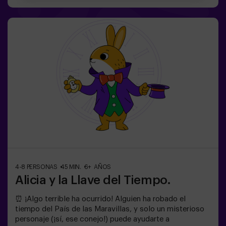
interior, de lo contrario, quedaréis atrapados para
siempre. No tardes, ¡cada segundo cuenta!✅ Ideal para
planes con amigos | adolescentes | familias | fiestas
infantiles❗Si todos jugadores del equipo son menores o
igual de 14 años deberán entrar al menos con 1 adulto,
pero recomendamos entrar acompañados de un monitor
(consúltanos las condiciones).🧩 Es una sala de
dificultad alta pero si incluyes las palabras MODO EASY
en tu reserva, podremos añadir pistas adicionales para
que bajar el nivel de dificultad.
4-8 PERSONAS
45 MIN.
6+ AÑOS
Alicia y la Llave del Tiempo.
⏰ ¡Algo terrible ha ocurrido! Alguien ha robado el
tiempo del País de las Maravillas, y solo un misterioso
personaje (¡sí, ese conejo!) puede ayudarte a