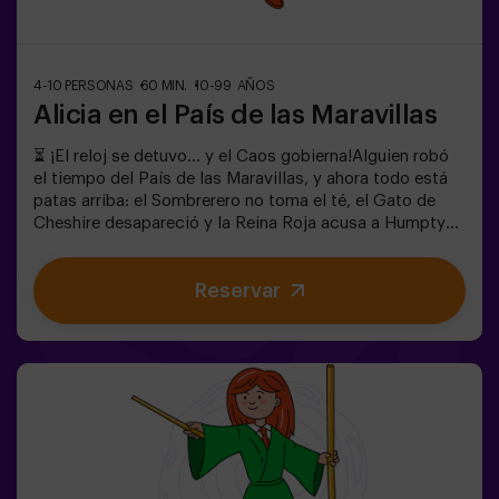
4-10 PERSONAS
60 MIN.
10-99 AÑOS
Alicia en el País de las Maravillas
⏳ ¡El reloj se detuvo… y el Caos gobierna!Alguien robó
el tiempo del País de las Maravillas, y ahora todo está
patas arriba: el Sombrerero no toma el té, el Gato de
Cheshire desapareció y la Reina Roja acusa a Humpty
Dumpty. Pero… ¿realmente es culpable? ¡Necesitamos
tu ayuda para descubrirlo!En este escape room lleno de
Reservar
magia y locura, tendrás que:✔ Resolver enigmas
absurdos (como los que le gustan al Sombrerero).✔
Enfrentarte a personajes icónicos (¡cuidado con la
Reina de Corazones!).✔ Encontrar el tiempo perdido
antes de que el País de las Maravillas desaparezca para
siempre. ¿Te atreves a entrar en este mundo donde la
lógica no existe… pero el reloj sí corre en tu contra?✅
Ideal para grupos grandes | planes con amigos |
despedida de soltera | team building❗ Niños menores de
15 años, deberán ir acompañados de un adulto. Existe la