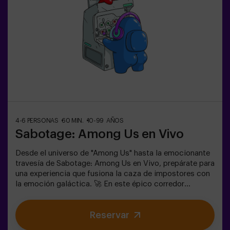
primeros en traer esta innovadora experiencia a España.
🙌 Siente la adrenalina y eleva tu diversión con Pulse Up
hoy mismo.✅ Ideal para planes con amigos | parejas |
adolescentesTodos los menores de 15 años deben ir
acompañados de un adulto que cuenta como jugador.Se
requiere calzado deportivo para jugar. Se prohibe jugar
con tacones, plataformas o descalzo. Las personas que
no cumplan con el calzado adecuado no podrán jugar.
4-6 PERSONAS
60 MIN.
10-99 AÑOS
Sabotage: Among Us en Vivo
Desde el universo de "Among Us" hasta la emocionante
travesía de Sabotage: Among Us en Vivo, prepárate para
una experiencia que fusiona la caza de impostores con
la emoción galáctica. 🚀 En este épico corredor
espacial, mientras completas tareas vitales, la intriga
aumenta, ya que impostores se ocultan entre tus
Reservar
compañeros. Usa tus habilidades estratégicas, afina tu
observación y mejora tu comunicación para