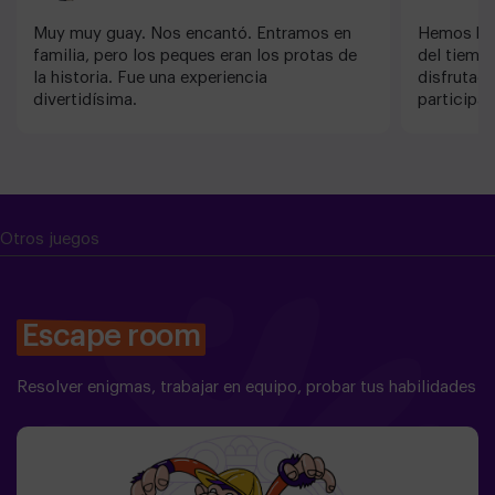
Muy muy guay. Nos encantó. Entramos en
Hemos hech
familia, pero los peques eran los protas de
del tiempo
la historia. Fue una experiencia
disfrutad
divertidísima.
participar
de 6 años
buscando.
ha sido de
en la hist
tenemos la
Otros juegos
Escape room
Resolver enigmas, trabajar en equipo, probar tus habilidades