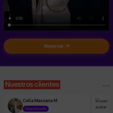
Reservar
Nuestros clientes
Celia Massana M
E
Juegos para niños