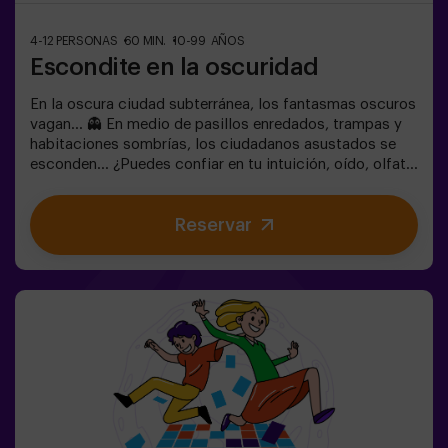
4-12 PERSONAS
60 MIN.
10-99 AÑOS
Escondite en la oscuridad
En la oscura ciudad subterránea, los fantasmas oscuros
vagan... 👻 En medio de pasillos enredados, trampas y
habitaciones sombrías, los ciudadanos asustados se
esconden... ¿Puedes confiar en tu intuición, oído, olfato
y percepción táctil para esconderte en el laberinto y
luego encontrar a tus amigos? 🔦 El escondite en la
Reservar
Oscuridad es similar al juego tradicional, solo que se
lleva a cabo en la oscuridad (con una luz de juego
envolvente especial). La sala está equipada de tal
manera que el juego sea interesante, dinámico y seguro
para los niños. Aquí encontrarás escondites, trampas,
laberintos, túneles y otros obstáculos. Las paredes
están tapizadas con diferentes recubrimientos para
orientarse al tacto, y todo el juego se acompaña de
efectos especiales de sonido y luz. 🌌✅ Ideal para
grupos grandes | planes con amigos | adolescentes |
team building ❗Los jugadores menores de 14 años o
igual deberán entrar acompañados por al menos de un