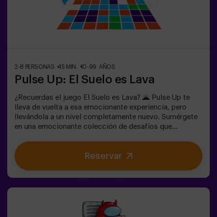
adulto. Existe la opción de que un monitor les
acompañe en la aventura, consúltanos las
condiciones.Este juego no es un Escape Room y no es
recomendable para personas con miedo a la oscuridad.
2-8 PERSONAS
45 MIN.
10-99 AÑOS
Pulse Up: El Suelo es Lava
¿Recuerdas el juego El Suelo es Lava? 🌋 Pulse Up te
lleva de vuelta a esa emocionante experiencia, pero
llevándola a un nivel completamente nuevo. Sumérgete
en una emocionante colección de desafíos que
estimulan tanto tu mente como tu cuerpo. 🧠 💪 💥 5
niveles de dificultad para ajustarse a todos los niveles
Reservar
de habilidad.💥 40 juegos únicos que mantienen la
emoción y la diversión.Trabaja en equipo para superar
los obstáculos y alcanzar tus objetivos, midiendo tu
éxito a través del tiempo y las vidas disponibles en
pantalla. Pulse Up te brinda una experiencia única de
actividad física y tecnológica, donde la colaboración
es fundamental. 🏆 ¡Y lo mejor de todo! Somos los