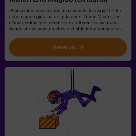
¡Bienvenidos sean todos a la escuela de magia! 🧙‍♀️ En
esta mágica gincana dirigida por el Game Máster, los
niños tendrán que enfrentarse a diferentes aventuras
donde atravesarán pruebas de habilidad y trabajarán en
equipo e incluso... Tendrán que convertirse en elfos para
poder alcanzar una misión y saborear una dulce... muy
Reservar
dulce victoria. La imaginación es capaz de atravesar las
fronteras de la magia y esta gincana llevará a los
peques a experimentarlo. 🌟🎯 Juego para niños de 5 a
10 años.NO es un Escape Room.✅ Ideal para niños |
cumpleaños infantiles | fiestas infantilesPuedes
complementar tu hechizante experiencia con una
parada en la Sala de Meriendas, donde la magia también
está en cada bocado. 🎂 Consulta las condiciones.