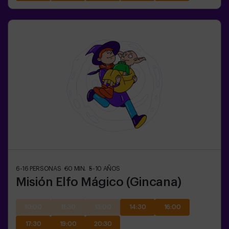
6-16
PERSONAS
60
MIN.
5-10
AÑOS
Misión Elfo Mágico (Gincana)
10:00
11:30
13:00
14:30
16:00
17:30
19:00
20:30