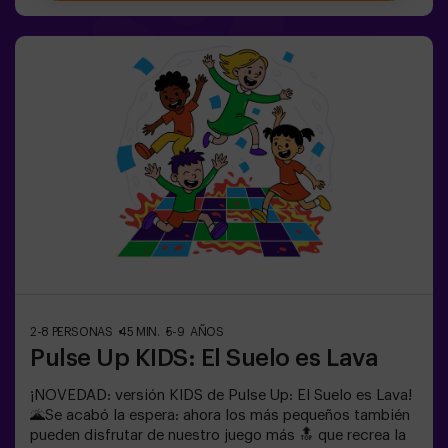
desenmascarar a los traidores y llevar a tu equipo a la
victoria. 🏆✅ Ideal para planes con amigos |
adolescentes | familias ¡Embárcate en esta aventura
única donde la realidad y el juego se encuentran en el
fascinante Sabotage: Among Us en Vivo!
2-8 PERSONAS
45 MIN.
5-9 AÑOS
Pulse Up KIDS: El Suelo es Lava
¡NOVEDAD: versión KIDS de Pulse Up: El Suelo es Lava!
🌋Se acabó la espera: ahora los más pequeños también
pueden disfrutar de nuestro juego más 🔝 que recrea la