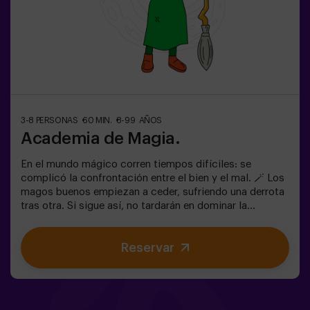
opción de contratar a un monitor para acompañarlos en
la aventura, consúltanos las condiciones.
3-8 PERSONAS
60 MIN.
8-99 AÑOS
Academia de Magia.
En el mundo mágico corren tiempos difíciles: se
complicó la confrontación entre el bien y el mal. 🪄 Los
magos buenos empiezan a ceder, sufriendo una derrota
tras otra. Si sigue así, no tardarán en dominar la
oscuridad y el caos. La única posibilidad de restaurar el
equilibrio es utilizar el poder de la piedra filosofal.
Reservar
Primero hay que crearla pero... ¡nadie ha conseguido
hacerlo en toda la historia de la magia! Os espera la
misión complicada de salvar el mundo. ✅ Ideal para
familias | niños | cumpleaños infantiles❗ Los jugadores
menores de 14 años o igual deberán entrar