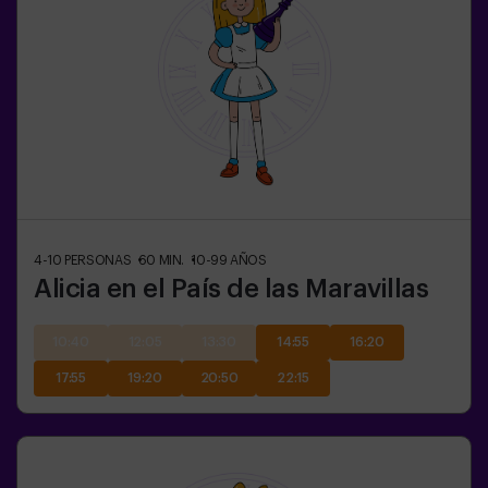
4-10
PERSONAS
60
MIN.
10-99
AÑOS
Alicia en el País de las Maravillas
10:40
12:05
13:30
14:55
16:20
17:55
19:20
20:50
22:15