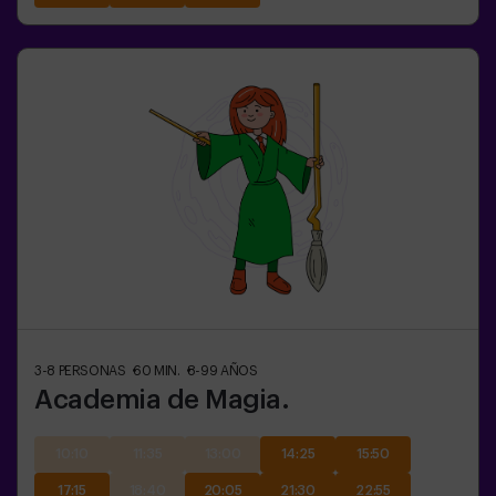
3-8
PERSONAS
60
MIN.
8-99
AÑOS
Academia de Magia.
10:10
11:35
13:00
14:25
15:50
17:15
18:40
20:05
21:30
22:55