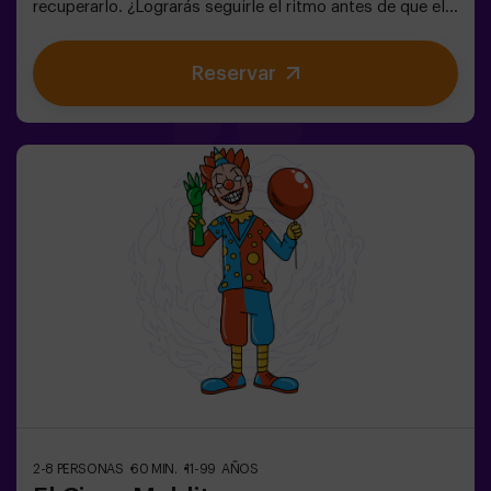
recuperarlo. ¿Lograrás seguirle el ritmo antes de que el
Caos lo cambie todo para siempre?🔑 En este escape
room mágico y familiar, vivirás una aventura donde:✔
Reservar
Resolverás enigmas divertidos (¡como los del
Sombrerero Loco!).✔ Explorarás el Jardín Secreto de la
Reina (¡cuidado con las rosas!).✔ Ayudarás a restaurar
el tiempo… ¡y la diversión!✨ ¿Listo para el viaje más
emocionante?✅ Ideal para niños | familias | cumpleaños
infantiles🎂 Además del juego, puedes reservar nuestra
sala de meriendas.👩‍🏫 Monitor incluido únicamente
con el pack de cumpleaños.👧 Edad: +6 años (dificultad
baja, perfecto para pequeños aventureros).⚠️ Aviso:
Pasos estrechos en algunas zonas.
2-8 PERSONAS
60 MIN.
11-99 AÑOS