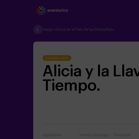
Juego «Alicia en el País de las Maravillas»
Escape room
Alicia y la Lla
Tiempo.
Jugadores
Tiempo de juego
Dirección