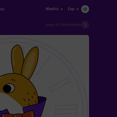
Madrid
Esp
to
Juego «El Circo Maldito»