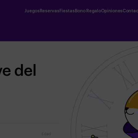
Juegos
Reservas
Fiestas
Bono Regalo
Opiniones
Contac
ve del
Edad