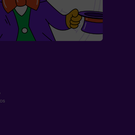
o
aos