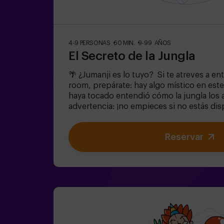
4-9 PERSONAS
60 MIN.
9-99 AÑOS
El Secreto de la Jungla
🌴 ¿Jumanji es lo tuyo? Si te atreves a en
room, prepárate: hay algo místico en este
haya tocado entendió cómo la jungla los 
advertencia: ¡no empieces si no estás dis
¿Realmente creíais que sería fácil escap
equipo con valor para encontrar la caja de
Reservar
encerrar a este mundo mágico en su interi
quedaréis atrapados para siempre. No ta
cuenta!✅ Ideal para planes con amigos | a
fiestas infantiles❗Si todos jugadores del
igual de 14 años deberán entrar al menos 
recomendamos entrar acompañados de u
(consúltanos las condiciones).🧩 Es una sa
pero si incluyes las palabras MODO EASY 
podremos añadir pistas adicionales para q