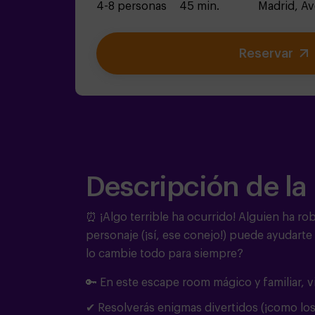
4-8 personas
45 min.
Madrid,
Av
Reservar
Descripción de la
⏰ ¡Algo terrible ha ocurrido!
Alguien ha rob
personaje (¡sí, ese conejo!) puede ayudarte 
lo cambie todo para siempre?
🔑 En este escape room mágico y familiar, v
✔ Resolverás enigmas divertidos (¡como los