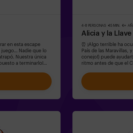
4-8 PERSONAS
45 MIN.
6+ A
Alicia y la Llav
trar en esta escape
⏰ ¡Algo terrible ha ocu
 juego... Nadie que lo
País de las Maravillas, 
atrapó. Nuestra única
conejo!) puede ayudarte
puesto a terminarlo!
ritmo antes de que el 
ar? 🐒Necesitamos un
este escape room mágico
l juego y volver a
donde:✔ Resolverás eni
or, de lo contrario,
Sombrerero Loco!).✔ Exp
rdes, ¡cada segundo
(¡cuidado con las rosas!
dolescentes | familias |
diversión!✨ ¿Listo par
 equipo son menores o
niños | familias | cump
con 1 adulto, pero
puedes reservar nuestr
n monitor
únicamente con el pac
la de dificultad alta
(dificultad baja, perfe
en tu reserva,
Pasos estrechos en alg
ue bajar el nivel de