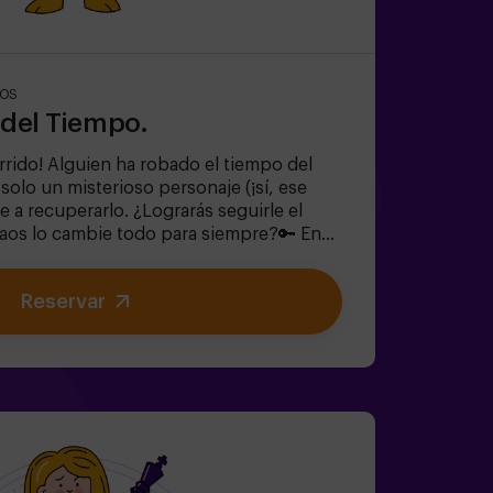
ÑOS
e del Tiempo.
rrido! Alguien ha robado el tiempo del
y solo un misterioso personaje (¡sí, ese
 a recuperarlo. ¿Lograrás seguirle el
Caos lo cambie todo para siempre?🔑 En
 y familiar, vivirás una aventura
gmas divertidos (¡como los del
Reservar
lorarás el Jardín Secreto de la Reina
).✔ Ayudarás a restaurar el tiempo… ¡y la
a el viaje más emocionante?✅ Ideal para
leaños infantiles🎂 Además del juego,
a sala de meriendas.👩‍🏫 Monitor incluido
k de cumpleaños.👧 Edad: +6 años
cto para pequeños aventureros).⚠️ Aviso:
unas zonas.