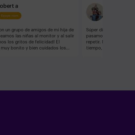
robert a
Miguel
Escape room
Escape room
n un grupo de amigos de mi hija de
Súper divertido. Fuimos
amos las niñas al monitor y al salir
pasamos genial. Era su 
s los gritos de felicidad! El
repetir. Hicimos el de Al
muy bonito y bien cuidados los
tiempo, y no es fácil p
 Las pruebas y lo que va sucediendo
pista, se llega a tiempo
. El personal es muy amable y
emoción. Recomendabl
Sin duda muy recomendable.
 repetiremos