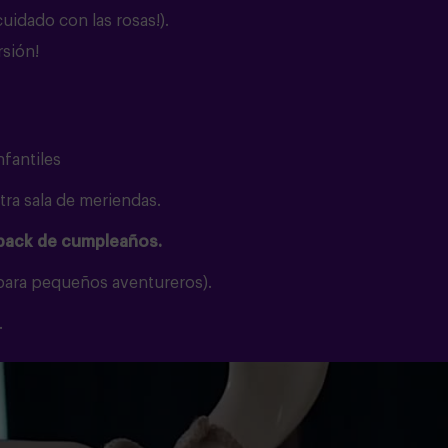
cuidado con las rosas!).
rsión!
nfantiles
ra sala de meriendas.
 pack de cumpleaños.
 para pequeños aventureros).
.