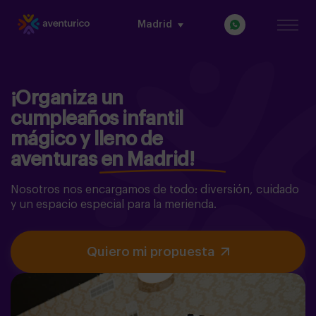
Madrid
¡Organiza un
cumpleaños infantil
mágico y lleno de
aventuras en Madrid!
Nosotros nos encargamos de todo: diversión, cuidado
y un espacio especial para la merienda.
Quiero mi propuesta