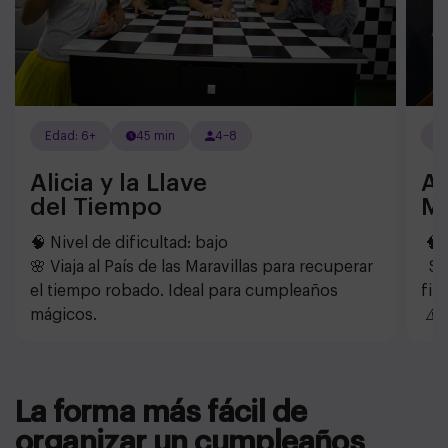
Edad: 6+
45 min
4–8
E
Alicia y la Llave
A
del Tiempo
M
🧠 Nivel de dificultad: bajo
🧠 
🌸 Viaja al País de las Maravillas para recuperar
Sal
el tiempo robado. Ideal para cumpleaños
filo
mágicos.
⚠️ 
La forma más fácil de
organizar un cumpleaños