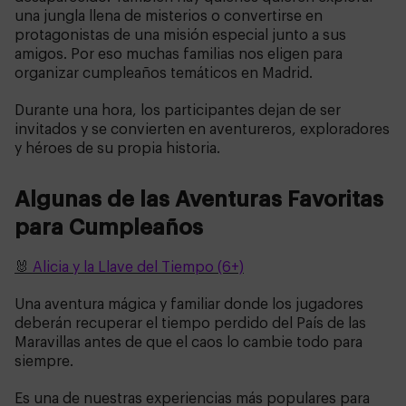
una jungla llena de misterios o convertirse en
protagonistas de una misión especial junto a sus
amigos. Por eso muchas familias nos eligen para
organizar cumpleaños temáticos en Madrid.
Durante una hora, los participantes dejan de ser
invitados y se convierten en aventureros, exploradores
y héroes de su propia historia.
Algunas de las Aventuras Favoritas
para Cumpleaños
🐰
Alicia y la Llave del Tiempo (6+)
Una aventura mágica y familiar donde los jugadores
deberán recuperar el tiempo perdido del País de las
Maravillas antes de que el caos lo cambie todo para
siempre.
Es una de nuestras experiencias más populares para