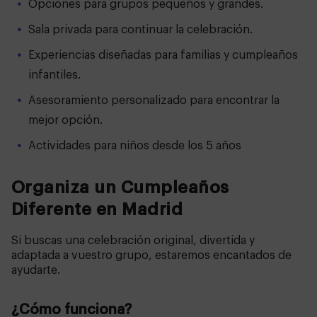
Opciones para grupos pequeños y grandes.
Sala privada para continuar la celebración.
Experiencias diseñadas para familias y cumpleaños
infantiles.
Asesoramiento personalizado para encontrar la
mejor opción.
Actividades para niños desde los 5 años
Organiza un Cumpleaños
Diferente en Madrid
Si buscas una celebración original, divertida y
adaptada a vuestro grupo, estaremos encantados de
ayudarte.
¿Cómo funciona?