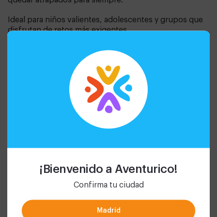
quedar atrapados para siempre.
Ideal para niños valientes, adolescentes y grupos que
disfrutan de retos más exigentes.
🧙‍♀️
Gincanas
para Niños desde 5 Años
Para los más pequeños también disponemos de
gincanas guiadas por monitor, donde la aventura se
combina con pruebas, movimiento y trabajo en
equipo.
Son una opción especialmente popular para
cumpleaños infantiles
y grupos grandes.
¿Qué Experiencia Elegir Según la
¡Bienvenido a Aventurico!
Edad?
Confirma tu ciudad
Edad
Experiencia recomendada
Gincanas infantiles y Alicia y la Llave del
Madrid
5-7 años
Tiempo