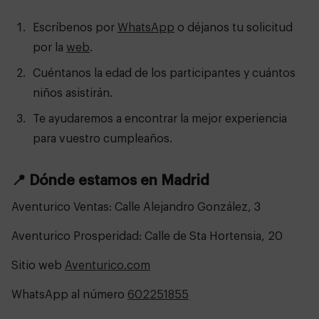
Escríbenos por
WhatsApp
o déjanos tu solicitud
por la
web
.
Cuéntanos la edad de los participantes y cuántos
niños asistirán.
Te ayudaremos a encontrar la mejor experiencia
para vuestro cumpleaños.
📍 Dónde estamos en Madrid
Aventurico Ventas: Calle Alejandro González, 3
Aventurico Prosperidad: Calle de Sta Hortensia, 20
Sitio web
Aventurico.com
WhatsApp al número
602251855