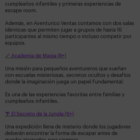
cumpleaños infantiles y primeras experiencias de
escape room.
Además, en Aventurico Ventas contamos con dos salas
idénticas que permiten jugar a grupos de hasta 16
participantes al mismo tiempo o incluso competir por
equipos.
🪄
Academia de Magia (8+)
Una misión para pequeños aventureros que sueñan
con escuelas misteriosas, secretos ocultos y desafíos
donde la imaginación juega un papel fundamental.
Es una de las experiencias favoritas entre familias y
cumpleaños infantiles.
🌴 El Secreto de la Jungla (9+)
Una expedición llena de misterio donde los jugadores
deberán encontrar la forma de escapar antes de