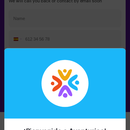
We will call you back or contact by email soon
Spain
+34
Pulsando el botón de la campana, aceptas el
procesamiento de datos
Call me