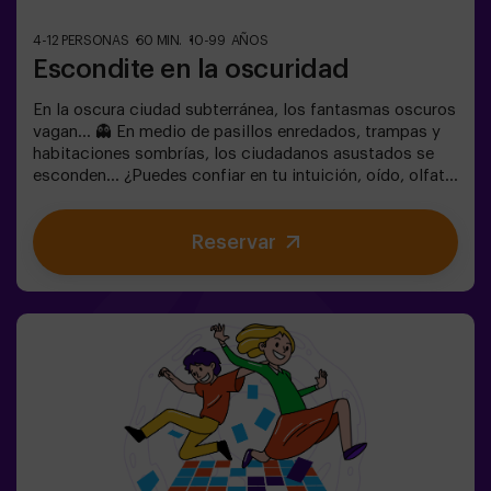
4-12 PERSONAS
60 MIN.
10-99 AÑOS
Escondite en la oscuridad
En la oscura ciudad subterránea, los fantasmas oscuros
vagan... 👻 En medio de pasillos enredados, trampas y
habitaciones sombrías, los ciudadanos asustados se
esconden... ¿Puedes confiar en tu intuición, oído, olfato
y percepción táctil para esconderte en el laberinto y
luego encontrar a tus amigos? 🔦 El escondite en la
Reservar
Oscuridad es similar al juego tradicional, solo que se
lleva a cabo en la oscuridad (con una luz de juego
envolvente especial). La sala está equipada de tal
manera que el juego sea interesante, dinámico y seguro
para los niños. Aquí encontrarás escondites, trampas,
laberintos, túneles y otros obstáculos. Las paredes
están tapizadas con diferentes recubrimientos para
orientarse al tacto, y todo el juego se acompaña de
efectos especiales de sonido y luz. 🌌✅ Ideal para
grupos grandes | planes con amigos | adolescentes |
team building ❗Los jugadores menores de 14 años o
igual deberán entrar acompañados por al menos de un