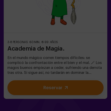
opción de contratar a un monitor para acompañarlos en
la aventura, consúltanos las condiciones.
3-8 PERSONAS
60 MIN.
8-99 AÑOS
Academia de Magia.
En el mundo mágico corren tiempos difíciles: se
complicó la confrontación entre el bien y el mal. 🪄 Los
magos buenos empiezan a ceder, sufriendo una derrota
tras otra. Si sigue así, no tardarán en dominar la
oscuridad y el caos. La única posibilidad de restaurar el
equilibrio es utilizar el poder de la piedra filosofal.
Reservar
Primero hay que crearla pero... ¡nadie ha conseguido
hacerlo en toda la historia de la magia! Os espera la
misión complicada de salvar el mundo. ✅ Ideal para
familias | niños | cumpleaños infantiles❗ Los jugadores
menores de 14 años o igual deberán entrar