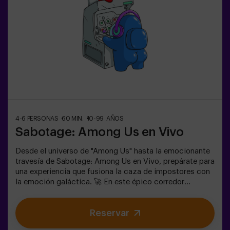
primeros en traer esta innovadora experiencia a España.
🙌 Siente la adrenalina y eleva tu diversión con Pulse Up
hoy mismo.✅ Ideal para planes con amigos | parejas |
adolescentesTodos los menores de 15 años deben ir
acompañados de un adulto que cuenta como jugador.Se
requiere calzado deportivo para jugar. Se prohibe jugar
con tacones, plataformas o descalzo. Las personas que
no cumplan con el calzado adecuado no podrán jugar.
4-6 PERSONAS
60 MIN.
10-99 AÑOS
Sabotage: Among Us en Vivo
Desde el universo de "Among Us" hasta la emocionante
travesía de Sabotage: Among Us en Vivo, prepárate para
una experiencia que fusiona la caza de impostores con
la emoción galáctica. 🚀 En este épico corredor
espacial, mientras completas tareas vitales, la intriga
aumenta, ya que impostores se ocultan entre tus
Reservar
compañeros. Usa tus habilidades estratégicas, afina tu
observación y mejora tu comunicación para