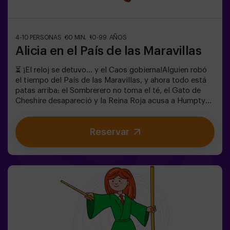
4-10 PERSONAS
60 MIN.
10-99 AÑOS
Alicia en el País de las Maravillas
⏳ ¡El reloj se detuvo… y el Caos gobierna!Alguien robó
el tiempo del País de las Maravillas, y ahora todo está
patas arriba: el Sombrerero no toma el té, el Gato de
Cheshire desapareció y la Reina Roja acusa a Humpty
Dumpty. Pero… ¿realmente es culpable? ¡Necesitamos
tu ayuda para descubrirlo!En este escape room lleno de
Reservar
magia y locura, tendrás que:✔ Resolver enigmas
absurdos (como los que le gustan al Sombrerero).✔
Enfrentarte a personajes icónicos (¡cuidado con la
Reina de Corazones!).✔ Encontrar el tiempo perdido
antes de que el País de las Maravillas desaparezca para
siempre. ¿Te atreves a entrar en este mundo donde la
lógica no existe… pero el reloj sí corre en tu contra?✅
Ideal para grupos grandes | planes con amigos |
despedida de soltera | team building❗ Niños menores de
15 años, deberán ir acompañados de un adulto. Existe la