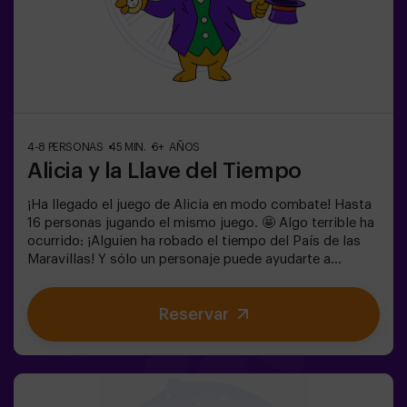
4-8 PERSONAS
45 MIN.
6+ AÑOS
Alicia y la Llave del Tiempo
¡Ha llegado el juego de Alicia en modo combate! Hasta
16 personas jugando el mismo juego. 🤩 Algo terrible ha
ocurrido: ¡Alguien ha robado el tiempo del País de las
Maravillas! Y sólo un personaje puede ayudarte a
devolverlo. ¿Quieres saber quién? 🐇 Para averiguarlo
tendrás que resolver los enigmas y sumergirte en el
Reservar
Jardín Secreto de la Reina. ¿Estás preparado para
emprender el viaje más emocionante de tu vida? ✨Juego
para niños a partir de 6 años. Ideal para cumpleaños.
Puedes acompañar el juego reservando nuestra sala de
meriendas. 🎂👩‍🏫 Monitor incluido únicamente con el
pack de cumpleaños.⚠️ Existen pasos estrechos ⚠️