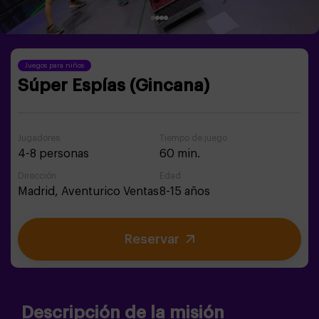
Juegos para niños
Súper Espías (Gincana)
Jugadores
Tiempo de juego
4-8 personas
60 min.
Dirección
Edad
Madrid,
Aventurico Ventas
8-15 años
Reservar
Descripción de la misión