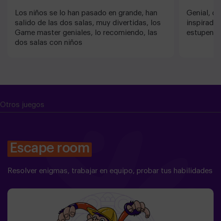
Los niños se lo han pasado en grande, han
Genial, di
salido de las dos salas, muy divertidas, los
inspirado
Game master geniales, lo recomiendo, las
estupendo
dos salas con niños
Otros juegos
Escape room
Resolver enigmas, trabajar en equipo, probar tus habilidades