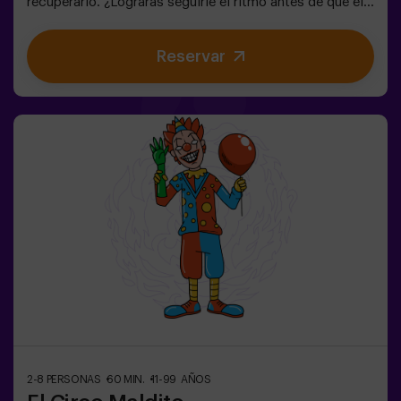
recuperarlo. ¿Lograrás seguirle el ritmo antes de que el
Caos lo cambie todo para siempre?🔑 En este escape
room mágico y familiar, vivirás una aventura donde:✔
Reservar
Resolverás enigmas divertidos (¡como los del
Sombrerero Loco!).✔ Explorarás el Jardín Secreto de la
Reina (¡cuidado con las rosas!).✔ Ayudarás a restaurar
el tiempo… ¡y la diversión!✨ ¿Listo para el viaje más
emocionante?✅ Ideal para niños | familias | cumpleaños
infantiles🎂 Además del juego, puedes reservar nuestra
sala de meriendas.👩‍🏫 Monitor incluido únicamente
con el pack de cumpleaños.👧 Edad: +6 años (dificultad
baja, perfecto para pequeños aventureros).⚠️ Aviso:
Pasos estrechos en algunas zonas.
2-8 PERSONAS
60 MIN.
11-99 AÑOS