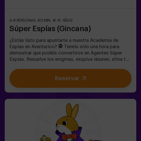
4-8 PERSONAS
60 MIN.
8-15 AÑOS
Súper Espías (Gincana)
¿Estás listo para apuntarte a nuestra Academia de
Espías en Aventurico? 🕵️ Tenéis sólo una hora para
demostrar que podéis convertiros en Agentes Súper
Espías. Resuelve los enigmas, esquiva láseres, afina tu
puntería y prepárate para escabullirte como un buen
espía. 🕶️ Una experiencia única e inigualable en una
Reservar
habitación llena de acción y acertijos de habilidad.✅
Ideal para niños | adolescentes | cumpleaños infantiles |
fiestas infantiles