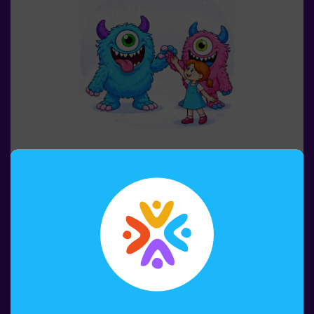
🧩 Nivel de dificultad: bajo.
6-12 PERSONAS
60 MIN.
6-10 AÑOS
Escuela de Monstruos
¿Alguna vez has imaginado tener tu propio monstruo?
👾 En la Escuela de Monstruos, eso es solo el principio
de la aventura.Durante esta gincana llena de
movimiento, los peques descubrirán criaturas
sorprendentes, superarán pruebas divertidas y
aprenderán a identificarlas como auténticos
Reservar
exploradores.Cada reto les llevará a moverse, pensar y