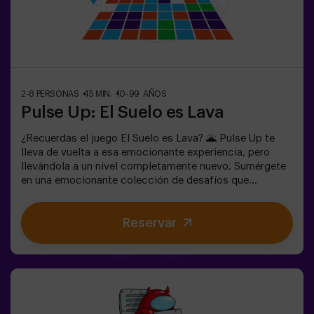
adulto. Existe la opción de que un monitor les
acompañe en la aventura, consúltanos las
condiciones.Este juego no es un Escape Room y no es
recomendable para personas con miedo a la oscuridad.
2-8 PERSONAS
45 MIN.
10-99 AÑOS
Pulse Up: El Suelo es Lava
¿Recuerdas el juego El Suelo es Lava? 🌋 Pulse Up te
lleva de vuelta a esa emocionante experiencia, pero
llevándola a un nivel completamente nuevo. Sumérgete
en una emocionante colección de desafíos que
estimulan tanto tu mente como tu cuerpo. 🧠 💪 💥 5
niveles de dificultad para ajustarse a todos los niveles
Reservar
de habilidad.💥 40 juegos únicos que mantienen la
emoción y la diversión.Trabaja en equipo para superar
los obstáculos y alcanzar tus objetivos, midiendo tu
éxito a través del tiempo y las vidas disponibles en
pantalla. Pulse Up te brinda una experiencia única de
actividad física y tecnológica, donde la colaboración
es fundamental. 🏆 ¡Y lo mejor de todo! Somos los