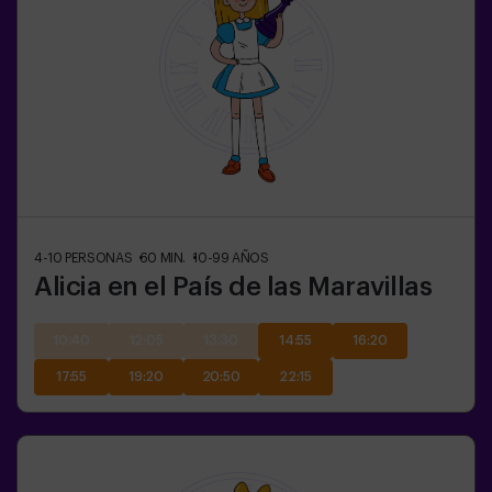
4-10
PERSONAS
60
MIN.
10-99
AÑOS
Alicia en el País de las Maravillas
10:40
12:05
13:30
14:55
16:20
17:55
19:20
20:50
22:15