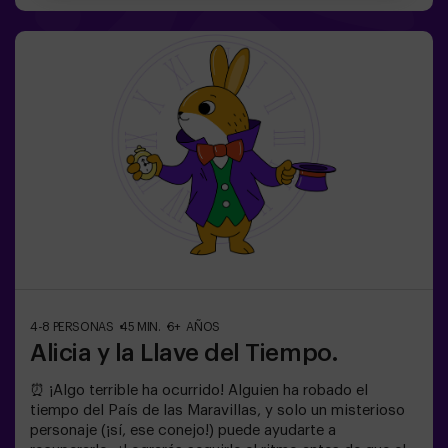
interior, de lo contrario, quedaréis atrapados para
siempre. No tardes, ¡cada segundo cuenta!✅ Ideal para
planes con amigos | adolescentes | familias | fiestas
infantiles❗Si todos jugadores del equipo son menores o
igual de 14 años deberán entrar al menos con 1 adulto,
pero recomendamos entrar acompañados de un monitor
(consúltanos las condiciones).🧩 Es una sala de
dificultad alta pero si incluyes las palabras MODO EASY
en tu reserva, podremos añadir pistas adicionales para
que bajar el nivel de dificultad.
4-8 PERSONAS
45 MIN.
6+ AÑOS
Alicia y la Llave del Tiempo.
⏰ ¡Algo terrible ha ocurrido! Alguien ha robado el
tiempo del País de las Maravillas, y solo un misterioso
personaje (¡sí, ese conejo!) puede ayudarte a