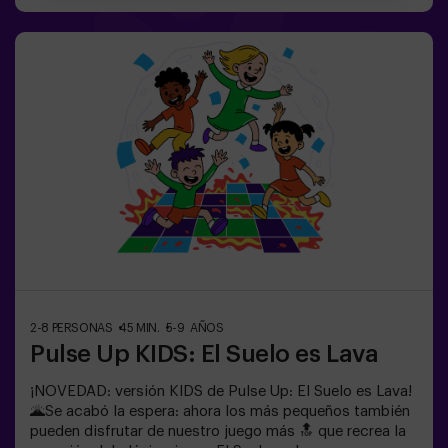
desenmascarar a los traidores y llevar a tu equipo a la
victoria. 🏆✅ Ideal para planes con amigos |
adolescentes | familias ¡Embárcate en esta aventura
única donde la realidad y el juego se encuentran en el
fascinante Sabotage: Among Us en Vivo!
2-8 PERSONAS
45 MIN.
5-9 AÑOS
Pulse Up KIDS: El Suelo es Lava
¡NOVEDAD: versión KIDS de Pulse Up: El Suelo es Lava!
🌋Se acabó la espera: ahora los más pequeños también
pueden disfrutar de nuestro juego más 🔝 que recrea la