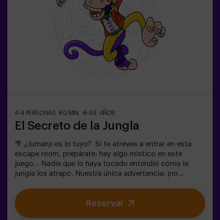
4-9 PERSONAS
60 MIN.
9-99 AÑOS
El Secreto de la Jungla
🌴 ¿Jumanji es lo tuyo? Si te atreves a entrar en esta
escape room, prepárate: hay algo místico en este
juego... Nadie que lo haya tocado entendió cómo la
jungla los atrapó. Nuestra única advertencia: ¡no
empieces si no estás dispuesto a terminarlo!
¿Realmente creíais que sería fácil escapar? 🐒
Reservar
Necesitamos un equipo con valor para encontrar la caja
del juego y volver a encerrar a este mundo mágico en su