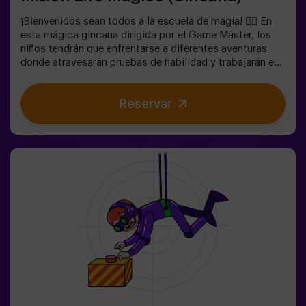
¡Bienvenidos sean todos a la escuela de magia! 🧙‍♀️ En
esta mágica gincana dirigida por el Game Máster, los
niños tendrán que enfrentarse a diferentes aventuras
donde atravesarán pruebas de habilidad y trabajarán en
equipo e incluso... Tendrán que convertirse en elfos para
poder alcanzar una misión y saborear una dulce... muy
Reservar
dulce victoria. La imaginación es capaz de atravesar las
fronteras de la magia y esta gincana llevará a los
peques a experimentarlo. 🌟🎯 Juego para niños de 5 a
10 años.NO es un Escape Room.✅ Ideal para niños |
cumpleaños infantiles | fiestas infantilesPuedes
complementar tu hechizante experiencia con una
parada en la Sala de Meriendas, donde la magia también
está en cada bocado. 🎂 Consulta las condiciones.