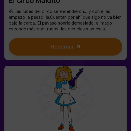
El Circo Maldito
🎪 Las luces del circo se encendieron… y con ellas,
empezó la pesadilla.Cuentan por ahí que algo no va bien
bajo la carpa. El payaso sonríe demasiado, el mago
esconde más que trucos, las gemelas siamesas
susurran secretos y la mujer más bella del mundo actúa
muy raro. ¿Qué se esconde bajo la carpa de este circo y
Reservar
qué es lo que quiere su cruel director?No todos los
circos hacen reír. En este, los aplausos pueden ser lo
último que escuches. 😱Solo tendréis 60 minutos para
escapar antes de convertiros en parte del espectáculo.
Ingenio, reflejos y nervios de acero serán vuestra única
salida. Un escape room tan divertido como
escalofriante...¿Eres lo suficientemente valiente para
entrar? 🎟️✅ Ideal para planes con amigos | parejas |
adolescentes❗Los jugadores menores de 15 años
deberán entrar acompañados de al menos un adulto.
🧑‍🚀 Existe la opción de que les acompañe uno de
nuestros monitores en la aventura, consúltanos las
condiciones.