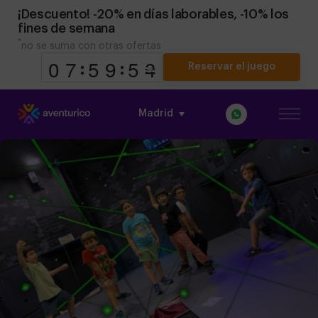
¡Descuento! -20% en días laborables, -10% los
fines de semana
*
no se suma con otras ofertas
Reservar el juego
Madrid
9
9
0
0
8
7
7
0
5
5
0
9
9