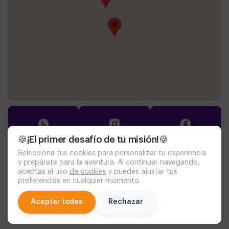
🍪¡El primer desafío de tu misión!🍪
Selecciona tus cookies para personalizar tu experiencia
Documentación
y prepárate para la aventura. Al continuar navegando,
aceptas el uso
de cookies
y puedes ajustar tus
política de cookies
aviso legal
preferencias en cualquier momento.
politica de privacidad
personas con discapacidad
chat
Aceptar todas
Rechazar
Aventurico
© 2026