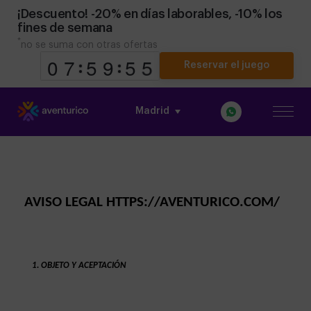
¡Descuento! -20% en días laborables, -10% los
fines de semana
*
no se suma con otras ofertas
Reservar el juego
Madrid
9
9
0
0
8
7
7
0
5
5
0
9
9
AVISO LEGAL HTTPS://AVENTURICO.COM/
OBJETO Y ACEPTACIÓN