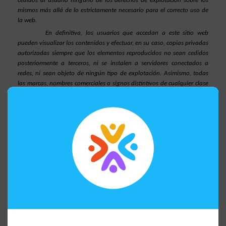
cedidos al usuario ninguno de los derechos de explotación sobre los 
mismos más allá de lo estrictamente necesario para el correcto uso de 
la web.
En definitiva, los usuarios que accedan a este sitio web 
pueden visualizar los contenidos y efectuar, en su caso, copias privadas 
autorizadas siempre que los elementos reproducidos no sean cedidos 
posteriormente a terceros, ni se instalen a servidores conectados a 
redes, ni sean objeto de ningún tipo de explotación. Asimismo, todas 
las marcas, nombres comerciales o signos distintivos de cualquier clase 
que aparecen en el sitio web son propiedad de EL PROPIETARIO DE LA 
WEB, sin que pueda entenderse que el uso o acceso al mismo atribuya 
al usuario derecho alguno sobre los mismos.
La distribución, modificación, cesión o comunicación pública 
de los contenidos y cualquier otro acto que no haya sido expresamente 
autorizado por el titular de los derechos de explotación quedan 
prohibidas.
El establecimiento de un hiperenlace no implica en ningún 
caso la existencia de relaciones entre EL PROPIETARIO DE LA WEB y el 
propietario del sitio web en la que se establezca, ni la aceptación y 
aprobación por parte de EL PROPIETARIO DE LA WEB de sus contenidos 
o servicios. Aquellas personas que se propongan establecer un 
hiperenlace previamente deberán solicitar autorización por escrito a EL 