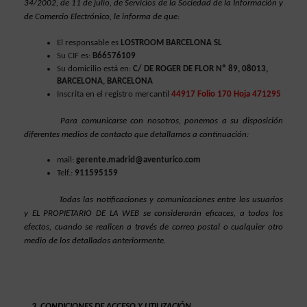
34/2002, de 11 de julio, de Servicios de la Sociedad de la Información y 
de Comercio Electrónico, le informa de que:
El responsable es 
LOSTROOM BARCELONA SL
Su CIF es: 
B66576109
Su domicilio está en:
 C/ DE ROGER DE FLOR Nº 89, 08013, 
BARCELONA, BARCELONA
Inscrita en el registro mercantil
44917 Folio 170 Hoja 471295
Para comunicarse con nosotros, ponemos a su disposición 
diferentes medios de contacto que detallamos a continuación:
mail: 
gerente.madrid@aventurico.com
Telf.: 
911595159
Todas las notificaciones y comunicaciones entre los usuarios 
y EL PROPIETARIO DE LA WEB se considerarán eficaces, a todos los 
efectos, cuando se realicen a través de correo postal o cualquier otro 
medio de los detallados anteriormente.
CONDICIONES DE ACCESO Y UTILIZACIÓN