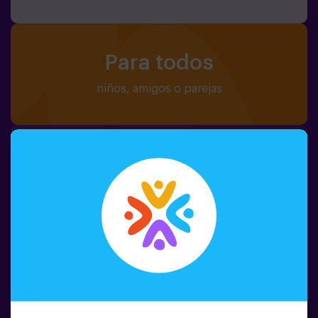
Para todos
niños, amigos o parejas
Digital o caja regalo
pago online o en el local
¿Tienes dudas? Aquí te
respondemos