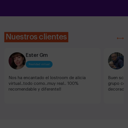
Es el regalo perfecto para cumpleaños,
comuniones, día del Padre, aniversarios y
celebraciones especiales en Madrid. Ideal para
niños, parejas, amigos y familias de todas las
edades. Es un regalo que se vive, no que se guarda.
Nuestros clientes
Ester Gm
J
Realidad virtual
Nos ha encantado el lostroom de alicia
Buen scap
virtual..todo como..muy real.. 100%
grupo con
recomendable y diferente!!
decorado