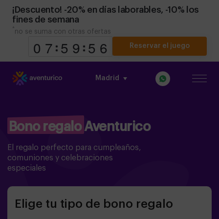
¡Descuento! -20% en días laborables, -10% los
fines de semana
*
no se suma con otras ofertas
Reservar el juego
Madrid
9
9
0
0
8
7
7
0
5
5
0
9
9
Bono regalo Aventurico
El regalo perfecto para cumpleaños,
comuniones y celebraciones
especiales
Elige tu tipo de bono regalo