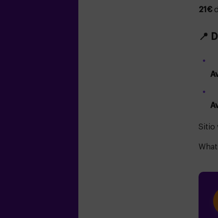
21€
d
📍 
A
A
Siti
What