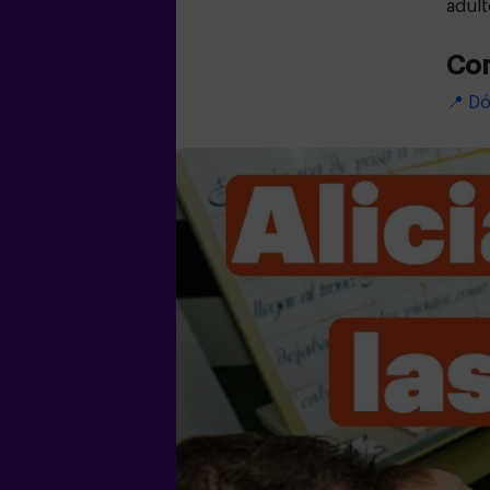
adult
Co
📍 D