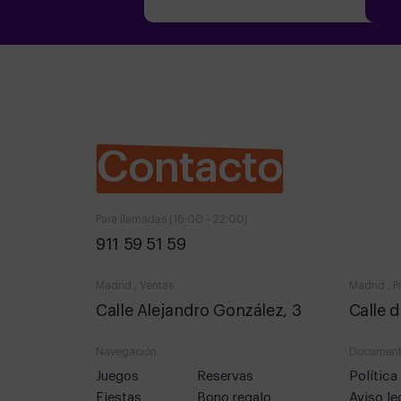
Contacto
Para llamadas (16:00 - 22:00)
911 59 51 59
Madrid , Ventas
Madrid , P
Calle Alejandro González, 3
Calle d
Navegación
Document
juegos
reservas
polític
fiestas
bono regalo
aviso le