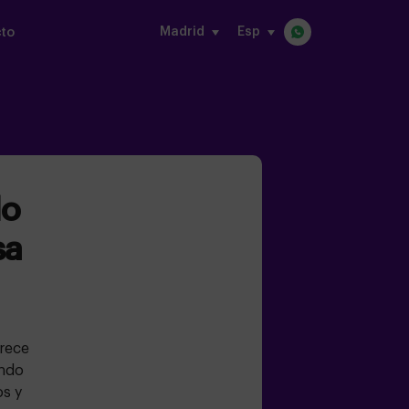
Madrid
Esp
to
a de moda)
do
sa
rece
endo
os y