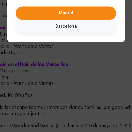
en parte de una gran aventura.
Madrid
 experiencias diferentes para entrar en Wonderland:
Barcelona
cia y la Llave del Tiempo
8 jugadores
 min
drid - Aventurico Ventas
ad: 6+ años
icia en el País de las Maravillas
10 jugadores
 min
drid - Aventurico Ventas
ad: 10–99 años
e las escape rooms inmersivas donde familias, amigos y ad
en a imaginar juntos.
ante Wonderland Weeks (solo hasta el 20 de mayo de 2026)