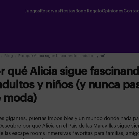
Juegos
Reservas
Fiestas
Bono Regalo
Opiniones
Contac
Blog
Por qué Alicia sigue fascinando a adultos y niños (y nunca pas
r qué Alicia sigue fascinan
adultos y niños (y nunca pa
 moda)
es gigantes, puertas imposibles y un mundo donde nada pa
 Descubre por qué Alicia en el País de las Maravillas sigue si
e las escape rooms inmersivas favoritas para familias, amig