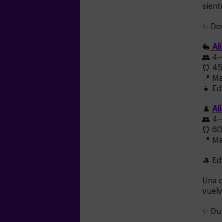
sient
✨ Dos
🐇
Ali
👥 4–
⏰ 45
📍 Ma
👧 Ed
♟️
Al
👥 4–
⏰ 60
📍 Ma
🎩 Ed
Una d
vuelv
✨ Dur