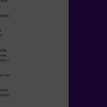
untos
.
Reglas
e
ir
moda.
erse.
ido y
olo un
rece
iendo