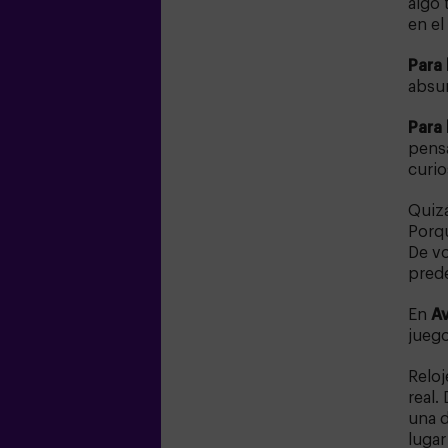
algo 
en el
Para 
absur
Para 
pensa
curio
Quizá
Porqu
De vo
prede
En
A
juego
Reloj
real.
una d
lugar