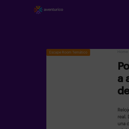
Home
Escape Room Temático
Po
a 
de
Reloj
real.
una d