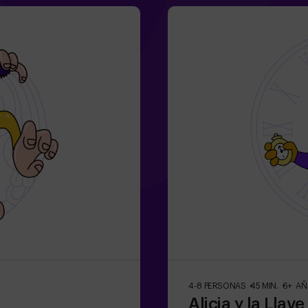
4-8 PERSONAS
45 MIN.
6+ A
Alicia y la Llav