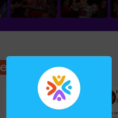
tes
Rafael T
Escape room
Estuvimos 6 amigos e hicimos el escape de
Somos un