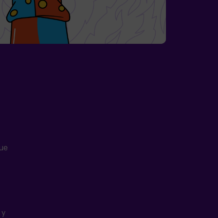
que
 y