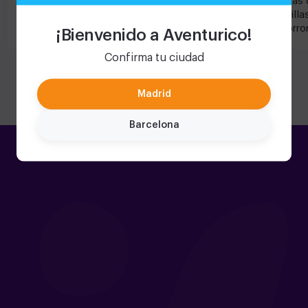
Circo Infernal y lo pasamos muy bien. El
las salas 
escape combina juegos de diferente
Maravilla
dificultad y la ambientacion es buena.
los Horro
¡Bienvenido a Aventurico!
Volveremos para hacer mas escapes.
pruebas o
¡¡Súper r
Confirma tu ciudad
de Madrid
Madrid
Barcelona