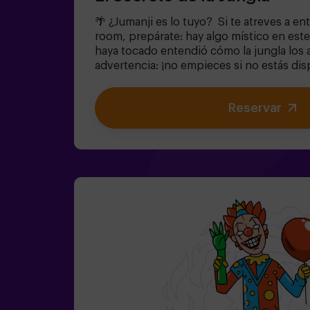
🌴 ¿Jumanji es lo tuyo? Si te atreves a en
room, prepárate: hay algo místico en este
haya tocado entendió cómo la jungla los 
advertencia: ¡no empieces si no estás dis
¿Realmente creíais que sería fácil escap
equipo con valor para encontrar la caja de
Reservar
encerrar a este mundo mágico en su interi
quedaréis atrapados para siempre. No ta
cuenta!✅ Ideal para planes con amigos | a
fiestas infantiles❗Si todos jugadores del
igual de 14 años deberán entrar al menos 
recomendamos entrar acompañados de u
(consúltanos las condiciones).🧩 Es una sa
pero si incluyes las palabras MODO EASY 
podremos añadir pistas adicionales para q
dificultad.