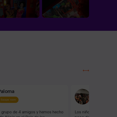
Paloma
Luna S
Escape room
Escape room
 grupo de 4 amigos y hemos hecho
Los niños se lo han pas