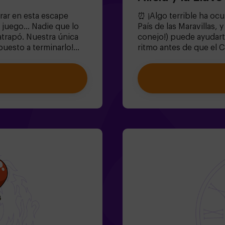
trar en esta escape
⏰ ¡Algo terrible ha ocu
 juego... Nadie que lo
País de las Maravillas, 
atrapó. Nuestra única
conejo!) puede ayudarte
puesto a terminarlo!
ritmo antes de que el 
ar? 🐒Necesitamos un
este escape room mágico
l juego y volver a
donde:✔ Resolverás eni
or, de lo contrario,
Sombrerero Loco!).✔ Exp
rdes, ¡cada segundo
(¡cuidado con las rosas!
dolescentes | familias |
diversión!✨ ¿Listo par
 equipo son menores o
niños | familias | cump
con 1 adulto, pero
puedes reservar nuestr
n monitor
únicamente con el pac
la de dificultad alta
(dificultad baja, perfe
en tu reserva,
Pasos estrechos en alg
ue bajar el nivel de