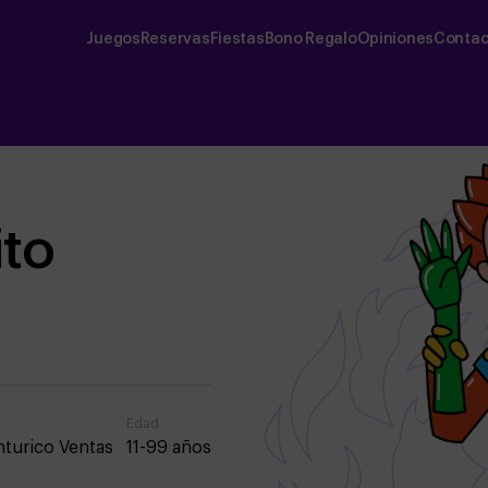
Juegos
Reservas
Fiestas
Bono Regalo
Opiniones
Contac
ito
Edad
turico Ventas
11-99 años