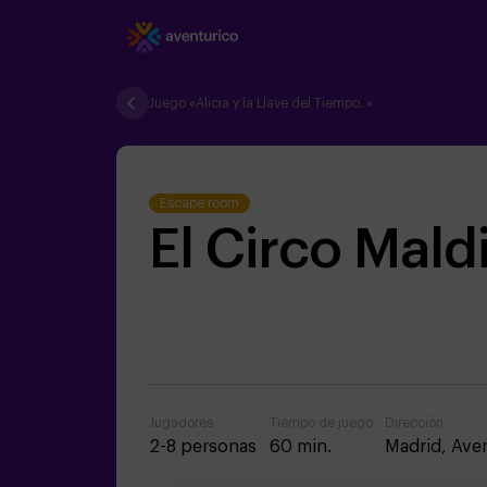
Juego «Alicia y la Llave del Tiempo. »
Escape room
El Circo Mald
Jugadores
Tiempo de juego
Dirección
2-8 personas
60 min.
Madrid,
Aven