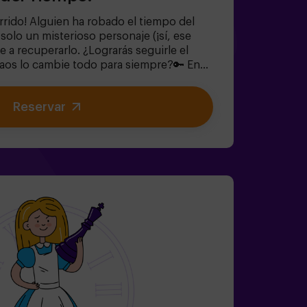
rrido! Alguien ha robado el tiempo del
y solo un misterioso personaje (¡sí, ese
 a recuperarlo. ¿Lograrás seguirle el
Caos lo cambie todo para siempre?🔑 En
 y familiar, vivirás una aventura
gmas divertidos (¡como los del
Reservar
lorarás el Jardín Secreto de la Reina
).✔ Ayudarás a restaurar el tiempo… ¡y la
a el viaje más emocionante?✅ Ideal para
leaños infantiles🎂 Además del juego,
a sala de meriendas.👩‍🏫 Monitor incluido
k de cumpleaños.👧 Edad: +6 años
cto para pequeños aventureros).⚠️ Aviso:
unas zonas.