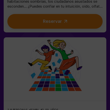
habitaciones sombrías, los ciudadanos asustados se
esconden... ¿Puedes confiar en tu intuición, oído, olfato
y percepción táctil para esconderte en el laberinto y
luego encontrar a tus amigos? 🔦 El escondite en la
Reservar
Oscuridad es similar al juego tradicional, solo que se
lleva a cabo en la oscuridad (con una luz de juego
envolvente especial). La sala está equipada de tal
manera que el juego sea interesante, dinámico y seguro
para los niños. Aquí encontrarás escondites, trampas,
laberintos, túneles y otros obstáculos. Las paredes
están tapizadas con diferentes recubrimientos para
orientarse al tacto, y todo el juego se acompaña de
efectos especiales de sonido y luz. 🌌✅ Ideal para
grupos grandes | planes con amigos | adolescentes |
team building ❗Los jugadores menores de 14 años o
igual deberán entrar acompañados por al menos de un
adulto. Existe la opción de que un monitor les
acompañe en la aventura, consúltanos las
condiciones.Este juego no es un Escape Room y no es
recomendable para personas con miedo a la oscuridad.