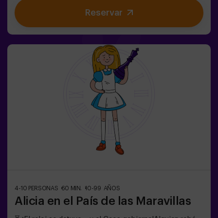
muy raro. ¿Qué se esconde bajo la carpa de este circo y
Reservar
qué es lo que quiere su cruel director?No todos los
circos hacen reír. En este, los aplausos pueden ser lo
último que escuches. 😱Solo tendréis 60 minutos para
escapar antes de convertiros en parte del espectáculo.
Ingenio, reflejos y nervios de acero serán vuestra única
salida. Un escape room tan divertido como
escalofriante...¿Eres lo suficientemente valiente para
entrar? 🎟️✅ Ideal para planes con amigos | parejas |
adolescentes❗Los jugadores menores de 15 años
deberán entrar acompañados de al menos un adulto.
🧑‍🚀 Existe la opción de que les acompañe uno de
nuestros monitores en la aventura, consúltanos las
condiciones.
4-10 PERSONAS
60 MIN.
10-99 AÑOS
Alicia en el País de las Maravillas