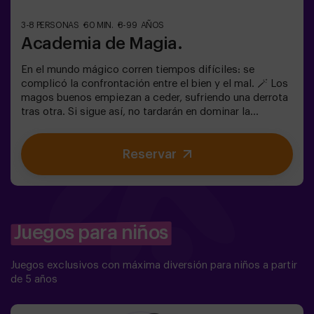
3-8 PERSONAS
60 MIN.
8-99 AÑOS
Academia de Magia.
En el mundo mágico corren tiempos difíciles: se
complicó la confrontación entre el bien y el mal. 🪄 Los
magos buenos empiezan a ceder, sufriendo una derrota
tras otra. Si sigue así, no tardarán en dominar la
oscuridad y el caos. La única posibilidad de restaurar el
equilibrio es utilizar el poder de la piedra filosofal.
Reservar
Primero hay que crearla pero... ¡nadie ha conseguido
hacerlo en toda la historia de la magia! Os espera la
misión complicada de salvar el mundo. ✅ Ideal para
familias | niños | cumpleaños infantiles❗ Los jugadores
menores de 14 años o igual deberán entrar
acompañados por al menos de un adulto. Existe la
Juegos para niños
opción de que un monitor les acompañe en la aventura,
consúltanos las condiciones.⚠️ Hay pasos estrechos en
Juegos exclusivos con máxima diversión para niños a partir
la sala ⚠️ 🧩 Nivel de dificultad: bajo.
de 5 años