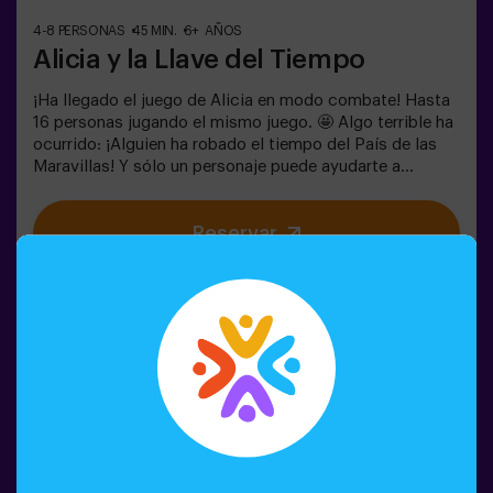
4-8 PERSONAS
45 MIN.
6+ AÑOS
Alicia y la Llave del Tiempo
¡Ha llegado el juego de Alicia en modo combate! Hasta
16 personas jugando el mismo juego. 🤩 Algo terrible ha
ocurrido: ¡Alguien ha robado el tiempo del País de las
Maravillas! Y sólo un personaje puede ayudarte a
devolverlo. ¿Quieres saber quién? 🐇 Para averiguarlo
tendrás que resolver los enigmas y sumergirte en el
Reservar
Jardín Secreto de la Reina. ¿Estás preparado para
emprender el viaje más emocionante de tu vida? ✨Juego
para niños a partir de 6 años. Ideal para cumpleaños.
Puedes acompañar el juego reservando nuestra sala de
meriendas. 🎂👩‍🏫 Monitor incluido únicamente con el
pack de cumpleaños.⚠️ Existen pasos estrechos ⚠️
🧩 Nivel de dificultad: bajo.