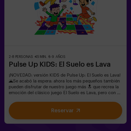
2-8 PERSONAS
45 MIN.
5-9 AÑOS
Pulse Up KIDS: El Suelo es Lava
¡NOVEDAD: versión KIDS de Pulse Up: El Suelo es Lava!
🌋Se acabó la espera: ahora los más pequeños también
pueden disfrutar de nuestro juego más 🔝 que recrea la
emoción del clásico juego El Suelo es Lava, pero con un
toque tecnológico y totalmente seguro.✨ Juegos
dinámicos y coloridos que estimulan el cuerpo y la
Reservar
mente🎉 Ideal para fiestas infantiles y
cumpleaños emocionantes🎁 Recuerdos inolvidables y
sorpresas para todos los participantes🕒 La partida se
divide en 2 bloques de 20 minutos, con una pausa de 5