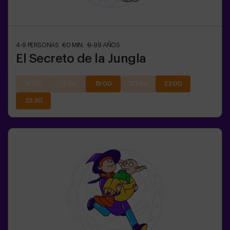
4-9
PERSONAS
60
MIN.
9-99
AÑOS
El Secreto de la Jungla
16:00
17:30
19:00
20:30
22:00
23:30