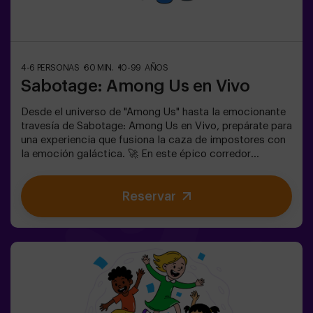
no cumplan con el calzado adecuado no podrán jugar.
4-6 PERSONAS
60 MIN.
10-99 AÑOS
Sabotage: Among Us en Vivo
Desde el universo de "Among Us" hasta la emocionante
travesía de Sabotage: Among Us en Vivo, prepárate para
una experiencia que fusiona la caza de impostores con
la emoción galáctica. 🚀 En este épico corredor
espacial, mientras completas tareas vitales, la intriga
aumenta, ya que impostores se ocultan entre tus
Reservar
compañeros. Usa tus habilidades estratégicas, afina tu
observación y mejora tu comunicación para
desenmascarar a los traidores y llevar a tu equipo a la
victoria. 🏆✅ Ideal para planes con amigos |
adolescentes | familias ¡Embárcate en esta aventura
única donde la realidad y el juego se encuentran en el
fascinante Sabotage: Among Us en Vivo!