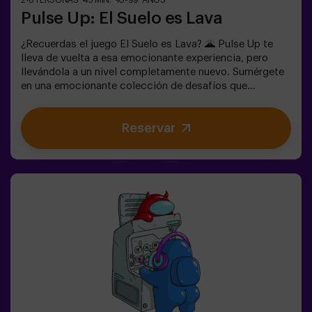
2-8 PERSONAS
45 MIN.
10-99 AÑOS
Pulse Up: El Suelo es Lava
¿Recuerdas el juego El Suelo es Lava? 🌋 Pulse Up te
lleva de vuelta a esa emocionante experiencia, pero
llevándola a un nivel completamente nuevo. Sumérgete
en una emocionante colección de desafíos que
estimulan tanto tu mente como tu cuerpo. 🧠 💪 💥 5
niveles de dificultad para ajustarse a todos los niveles
Reservar
de habilidad.💥 40 juegos únicos que mantienen la
emoción y la diversión.Trabaja en equipo para superar
los obstáculos y alcanzar tus objetivos, midiendo tu
éxito a través del tiempo y las vidas disponibles en
pantalla. Pulse Up te brinda una experiencia única de
actividad física y tecnológica, donde la colaboración
es fundamental. 🏆 ¡Y lo mejor de todo! Somos los
primeros en traer esta innovadora experiencia a España.
🙌 Siente la adrenalina y eleva tu diversión con Pulse Up
hoy mismo.✅ Ideal para planes con amigos | parejas |
adolescentesTodos los menores de 15 años deben ir
acompañados de un adulto que cuenta como jugador.Se
requiere calzado deportivo para jugar. Se prohibe jugar
con tacones, plataformas o descalzo. Las personas que