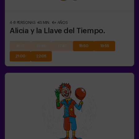
4-8
PERSONAS
45
MIN.
6+
AÑOS
Alicia y la Llave del Tiempo.
15:35
16:40
17:45
18:50
19:55
21:00
22:05