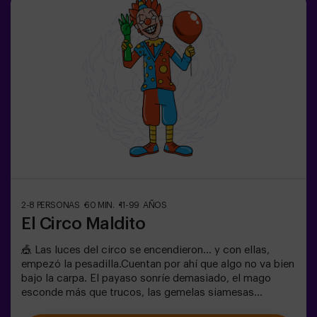
emocionante?✅ Ideal para niños | familias | cumpleaños
infantiles🎂 Además del juego, puedes reservar nuestra
sala de meriendas.👩‍🏫 Monitor incluido únicamente
con el pack de cumpleaños.👧 Edad: +6 años (dificultad
baja, perfecto para pequeños aventureros).⚠️ Aviso:
Pasos estrechos en algunas zonas.
2-8 PERSONAS
60 MIN.
11-99 AÑOS
El Circo Maldito
🎪 Las luces del circo se encendieron… y con ellas,
empezó la pesadilla.Cuentan por ahí que algo no va bien
bajo la carpa. El payaso sonríe demasiado, el mago
esconde más que trucos, las gemelas siamesas
susurran secretos y la mujer más bella del mundo actúa