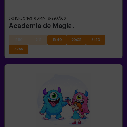
3-8
PERSONAS
60
MIN.
8-99
AÑOS
Academia de Magia.
15:50
17:15
18:40
20:05
21:30
22:55