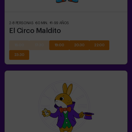
2-8
PERSONAS
60
MIN.
11-99
AÑOS
El Circo Maldito
16:00
17:30
19:00
20:30
22:00
23:30