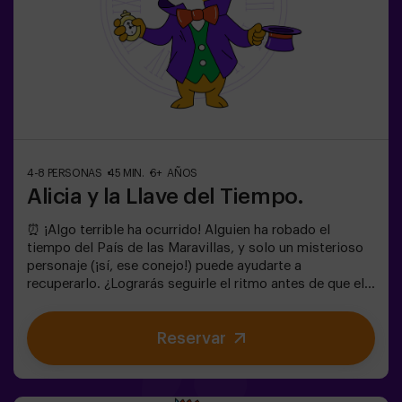
dificultad alta pero si incluyes las palabras MODO EASY
en tu reserva, podremos añadir pistas adicionales para
que bajar el nivel de dificultad.
4-8 PERSONAS
45 MIN.
6+ AÑOS
Alicia y la Llave del Tiempo.
⏰ ¡Algo terrible ha ocurrido! Alguien ha robado el
tiempo del País de las Maravillas, y solo un misterioso
personaje (¡sí, ese conejo!) puede ayudarte a
recuperarlo. ¿Lograrás seguirle el ritmo antes de que el
Caos lo cambie todo para siempre?🔑 En este escape
room mágico y familiar, vivirás una aventura donde:✔
Reservar
Resolverás enigmas divertidos (¡como los del
Sombrerero Loco!).✔ Explorarás el Jardín Secreto de la
Reina (¡cuidado con las rosas!).✔ Ayudarás a restaurar
el tiempo… ¡y la diversión!✨ ¿Listo para el viaje más