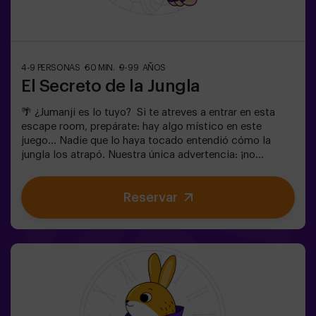
4-9 PERSONAS
60 MIN.
9-99 AÑOS
El Secreto de la Jungla
🌴 ¿Jumanji es lo tuyo? Si te atreves a entrar en esta
escape room, prepárate: hay algo místico en este
juego... Nadie que lo haya tocado entendió cómo la
jungla los atrapó. Nuestra única advertencia: ¡no
empieces si no estás dispuesto a terminarlo!
¿Realmente creíais que sería fácil escapar? 🐒
Reservar
Necesitamos un equipo con valor para encontrar la caja
del juego y volver a encerrar a este mundo mágico en su
interior, de lo contrario, quedaréis atrapados para
siempre. No tardes, ¡cada segundo cuenta!✅ Ideal para
planes con amigos | adolescentes | familias | fiestas
infantiles❗Si todos jugadores del equipo son menores o
igual de 14 años deberán entrar al menos con 1 adulto,
pero recomendamos entrar acompañados de un monitor
(consúltanos las condiciones).🧩 Es una sala de