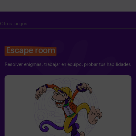
ambientac
muy emocio
de recove
buscando
Otros juegos
los fantas
encantado
Escape room
Resolver enigmas, trabajar en equipo, probar tus habilidades