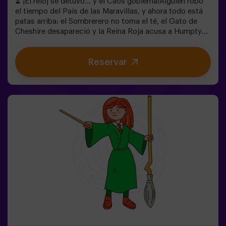
⏳ ¡El reloj se detuvo… y el Caos gobierna!Alguien robó
el tiempo del País de las Maravillas, y ahora todo está
patas arriba: el Sombrerero no toma el té, el Gato de
Cheshire desapareció y la Reina Roja acusa a Humpty
Dumpty. Pero… ¿realmente es culpable? ¡Necesitamos
tu ayuda para descubrirlo!En este escape room lleno de
Reservar
magia y locura, tendrás que:✔ Resolver enigmas
absurdos (como los que le gustan al Sombrerero).✔
Enfrentarte a personajes icónicos (¡cuidado con la
Reina de Corazones!).✔ Encontrar el tiempo perdido
antes de que el País de las Maravillas desaparezca para
siempre. ¿Te atreves a entrar en este mundo donde la
lógica no existe… pero el reloj sí corre en tu contra?✅
Ideal para grupos grandes | planes con amigos |
despedida de soltera | team building❗ Niños menores de
15 años, deberán ir acompañados de un adulto. Existe la
opción de contratar a un monitor para acompañarlos en
la aventura, consúltanos las condiciones.