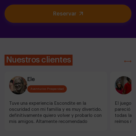
Reservar
Nuestros clientes
Ele
D
Aventurico Prosperidad
Tuve una experiencia Escondite en la
El juego "
oscuridad con mi familia y es muy divertido.
pareció mu
definitivamente quiero volver y probarlo con
todas las
mis amigos. Altamente recomendado
reímos mu
daban al i
(aunque a