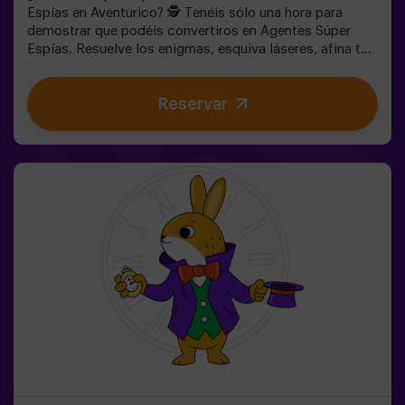
Espías en Aventurico? 🕵️ Tenéis sólo una hora para
demostrar que podéis convertiros en Agentes Súper
Espías. Resuelve los enigmas, esquiva láseres, afina tu
puntería y prepárate para escabullirte como un buen
espía. 🕶️ Una experiencia única e inigualable en una
Reservar
habitación llena de acción y acertijos de habilidad.✅
Ideal para niños | adolescentes | cumpleaños infantiles |
fiestas infantiles