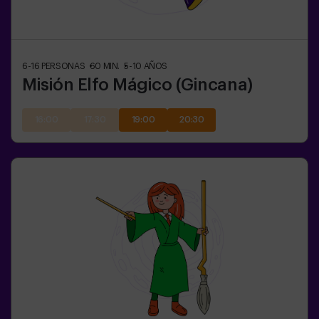
6-16
PERSONAS
60
MIN.
5-10
AÑOS
Misión Elfo Mágico (Gincana)
16:00
17:30
19:00
20:30