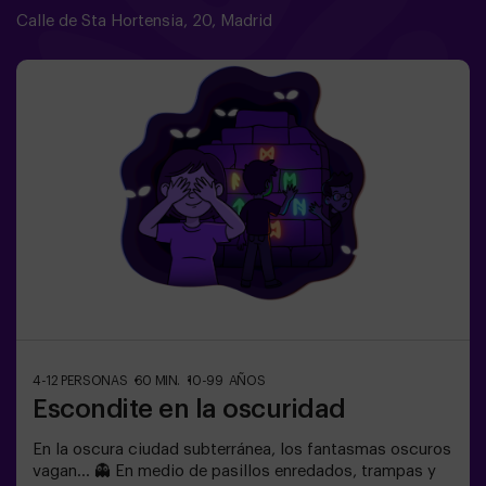
para niños de 6 a 10 años | cumpleaños | fiestas
Calle de Sta Hortensia, 20, Madrid
infantiles🎉 Actividad guiada por monitor🚫 No es un
Escape Room
4-12 PERSONAS
60 MIN.
10-99 AÑOS
Escondite en la oscuridad
En la oscura ciudad subterránea, los fantasmas oscuros
vagan... 👻 En medio de pasillos enredados, trampas y