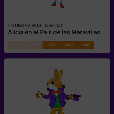
4-10
PERSONAS
60
MIN.
10-99
AÑOS
Alicia en el País de las Maravillas
16:20
17:55
19:20
20:50
22:15