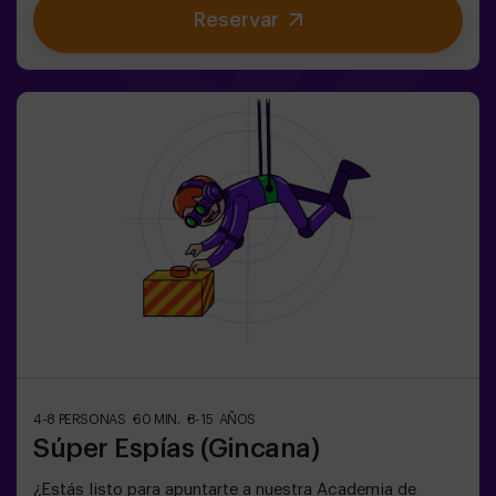
Reservar
dulce victoria. La imaginación es capaz de atravesar las
fronteras de la magia y esta gincana llevará a los
peques a experimentarlo. 🌟🎯 Juego para niños de 5 a
10 años.NO es un Escape Room.✅ Ideal para niños |
cumpleaños infantiles | fiestas infantilesPuedes
complementar tu hechizante experiencia con una
parada en la Sala de Meriendas, donde la magia también
está en cada bocado. 🎂 Consulta las condiciones.
4-8 PERSONAS
60 MIN.
8-15 AÑOS
Súper Espías (Gincana)
¿Estás listo para apuntarte a nuestra Academia de