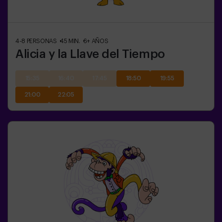
4-8
PERSONAS
45
MIN.
6+
AÑOS
Alicia y la Llave del Tiempo
15:35
16:40
17:45
18:50
19:55
21:00
22:05