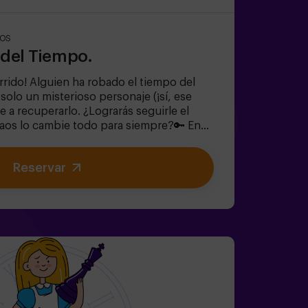
ÑOS
e del Tiempo.
rrido! Alguien ha robado el tiempo del
y solo un misterioso personaje (¡sí, ese
 a recuperarlo. ¿Lograrás seguirle el
Caos lo cambie todo para siempre?🔑 En
 y familiar, vivirás una aventura
gmas divertidos (¡como los del
Reservar
lorarás el Jardín Secreto de la Reina
).✔ Ayudarás a restaurar el tiempo… ¡y la
a el viaje más emocionante?✅ Ideal para
leaños infantiles🎂 Además del juego,
a sala de meriendas.👩‍🏫 Monitor incluido
k de cumpleaños.👧 Edad: +6 años
cto para pequeños aventureros).⚠️ Aviso:
unas zonas.