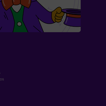
o
aos