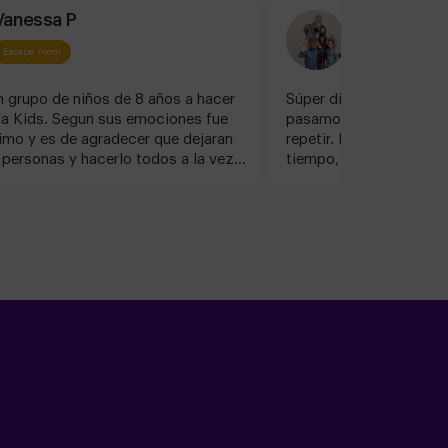
Vanessa P
Miguel
Escape room
Escape room
 grupo de niños de 8 años a hacer
Súper divertido. Fuimos
cia Kids. Segun sus emociones fue
pasamos genial. Era su 
simo y es de agradecer que dejaran
repetir. Hicimos el de Al
9 personas y hacerlo todos a la vez.
tiempo, y no es fácil p
preparado, el decorado es
pista, se llega a tiempo
o y las pruebas muy bien pensadas.
emoción. Recomendabl
iendo 100%