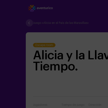
Juego «Alicia en el País de las Maravillas»
Escape room
Alicia y la Lla
Tiempo.
Jugadores
Tiempo de juego
Dirección