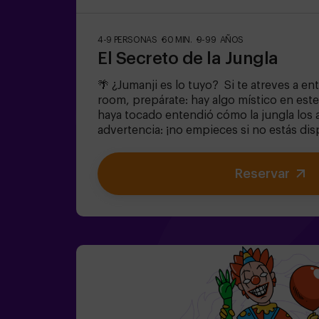
4-9 PERSONAS
60 MIN.
9-99 AÑOS
El Secreto de la Jungla
🌴 ¿Jumanji es lo tuyo? Si te atreves a en
room, prepárate: hay algo místico en este
haya tocado entendió cómo la jungla los 
advertencia: ¡no empieces si no estás dis
¿Realmente creíais que sería fácil escap
equipo con valor para encontrar la caja de
Reservar
encerrar a este mundo mágico en su interi
quedaréis atrapados para siempre. No ta
cuenta!✅ Ideal para planes con amigos | a
fiestas infantiles❗Si todos jugadores del
igual de 14 años deberán entrar al menos 
recomendamos entrar acompañados de u
(consúltanos las condiciones).🧩 Es una sa
pero si incluyes las palabras MODO EASY 
podremos añadir pistas adicionales para q
dificultad.