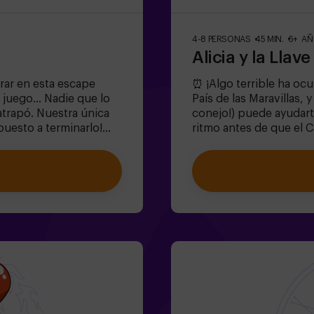
4-8 PERSONAS
45 MIN.
6+ A
Alicia y la Llav
trar en esta escape
⏰ ¡Algo terrible ha ocu
 juego... Nadie que lo
País de las Maravillas, 
atrapó. Nuestra única
conejo!) puede ayudarte
puesto a terminarlo!
ritmo antes de que el 
ar? 🐒Necesitamos un
este escape room mágico
l juego y volver a
donde:✔ Resolverás eni
or, de lo contrario,
Sombrerero Loco!).✔ Exp
rdes, ¡cada segundo
(¡cuidado con las rosas!
dolescentes | familias |
diversión!✨ ¿Listo par
 equipo son menores o
niños | familias | cump
con 1 adulto, pero
puedes reservar nuestr
n monitor
únicamente con el pac
la de dificultad alta
(dificultad baja, perfe
en tu reserva,
Pasos estrechos en alg
ue bajar el nivel de