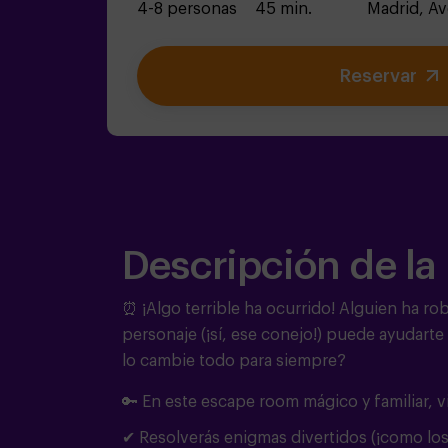
4-8 personas
45 min.
Madrid,
Av
Reservar
Descripción de la
⏰ ¡Algo terrible ha ocurrido!
Alguien ha rob
personaje (¡sí, ese conejo!) puede ayudarte 
lo cambie todo para siempre?
🔑 En este escape room mágico y familiar, v
✔ Resolverás enigmas divertidos (¡como los