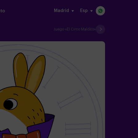
Madrid
Esp
to
Juego «El Circo Maldito»