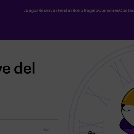
Juegos
Reservas
Fiestas
Bono Regalo
Opiniones
Contac
ve del
Edad