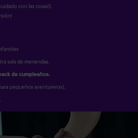
cuidado con las rosas!).
rsión!
nfantiles
ra sala de meriendas.
 pack de cumpleaños.
 para pequeños aventureros).
.