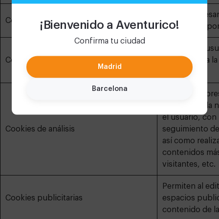
Son las necesar
Cookies técnicas
¡Bienvenido a Aventurico!
navegación por
Confirma tu ciudad
Permiten al usua
Cookies de personalización
(idioma) para l
Madrid
website
Barcelona
Permiten al pres
vinculado a la 
el usuario, con 
Cookies de análisis
seguimiento de
así como realiza
contenidos más
visitantes, etc.
Permiten al edit
Cookies publicitarias
espacios public
contenido de l