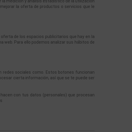
a medición y análisis estadístico de la utilización 
mejorar la oferta de productos o servicios que le 
ferta de los espacios publicitarios que hay en la 
ina web. Para ello podemos analizar sus hábitos de 
) en redes sociales como. Estos botones funcionan 
esar cierta información, así que se te puede ser 
e hacen con tus datos (personales) que procesan 
os