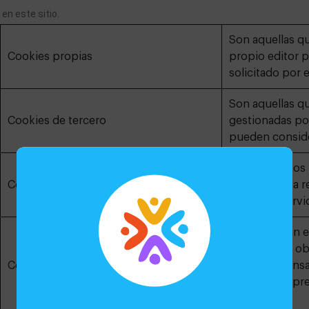
en este sitio. 
Son aquellas qu
Cookies propias
propio editor p
solicitado por e
Son aquellas q
Cookies de tercero
gestionadas por
pueden conside
Recaban datos 
Cookies de sesión
navega por la r
prestar el servi
Se almacenan en
información obt
Cookies persistentes
por el responsa
finalidad de pre
solicitado.