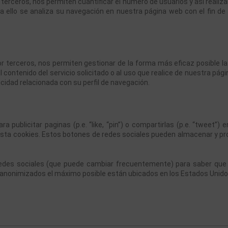
erceros, nos permiten cuantificar el número de usuarios y así realizar l
a ello se analiza su navegación en nuestra página web con el fin de 
r terceros, nos permiten gestionar de la forma más eficaz posible la o
contenido del servicio solicitado o al uso que realice de nuestra pág
idad relacionada con su perfil de navegación.
 publicitar paginas (p.e. “like, “pin”) o compartirlas (p.e. “tweet”
sta cookies. Estos botones de redes sociales pueden almacenar y proc
s redes sociales (que puede cambiar frecuentemente) para saber qu
 anonimizados el máximo posible están ubicados en los Estados Unid