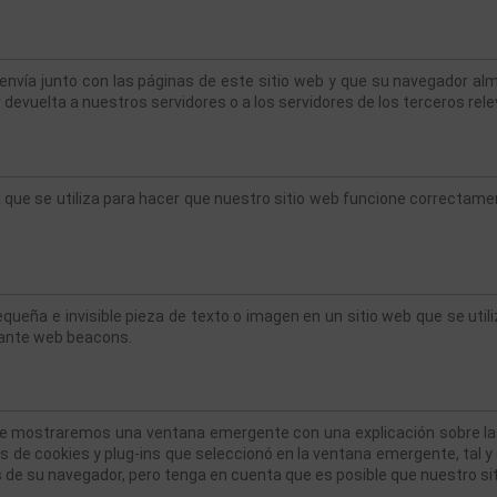
nvía junto con las páginas de este sitio web y que su navegador alm
evuelta a nuestros servidores o a los servidores de los terceros rele
que se utiliza para hacer que nuestro sitio web funcione correctament
queña e invisible pieza de texto o imagen en un sitio web que se utiliz
iante web beacons.
 le mostraremos una ventana emergente con una explicación sobre la
ías de cookies y plug-ins que seleccionó en la ventana emergente, tal 
s de su navegador, pero tenga en cuenta que es posible que nuestro s