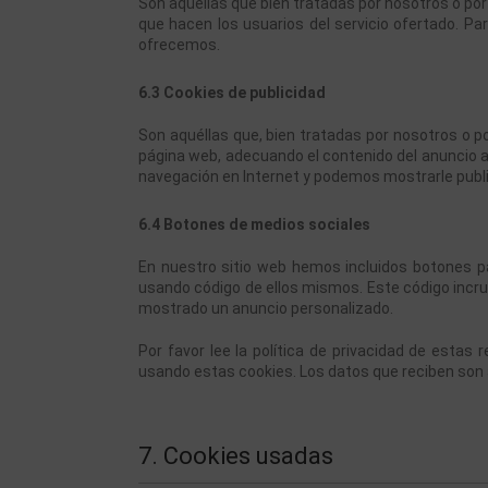
Son aquéllas que bien tratadas por nosotros o por t
que hacen los usuarios del servicio ofertado. Par
ofrecemos.
6.3 Cookies de publicidad
Son aquéllas que, bien tratadas por nosotros o po
página web, adecuando el contenido del anuncio al 
navegación en Internet y podemos mostrarle public
6.4 Botones de medios sociales
En nuestro sitio web hemos incluidos botones para
usando código de ellos mismos. Este código incru
mostrado un anuncio personalizado.
Por favor lee la política de privacidad de esta
usando estas cookies. Los datos que reciben son
7. Cookies usadas