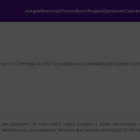
Juegos
Reservas
Fiestas
Bono Regalo
Opiniones
Contac
ma vez en 12 de mayo de 2021 y se aplica a los ciudadanos del Espacio Econ
 (en adelante: “el sitio web”) utiliza cookies y otras tecnología
s también son colocadas por terceros que hemos contratado. En el si