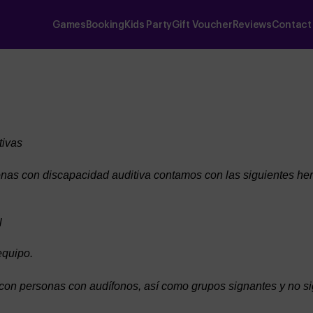
Games
Booking
Kids Party
Gift Voucher
Reviews
Contact
tivas
onas con discapacidad auditiva contamos con las siguientes he
l
equipo.
 con personas con audífonos, así como grupos signantes y no s