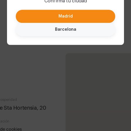
Confirma tu ciudad
Madrid
Barcelona
rosperidad
e Sta Hortensia, 20
ación
a de cookies