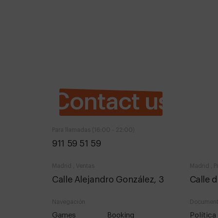
Contact us
Para llamadas (16:00 - 22:00)
911 59 51 59
Madrid , Ventas
Madrid , P
Calle Alejandro González, 3
Calle d
Navegación
Document
games
booking
polític