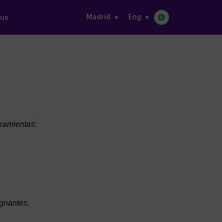
Madrid
eng
 us
rramientas:
ignantes.