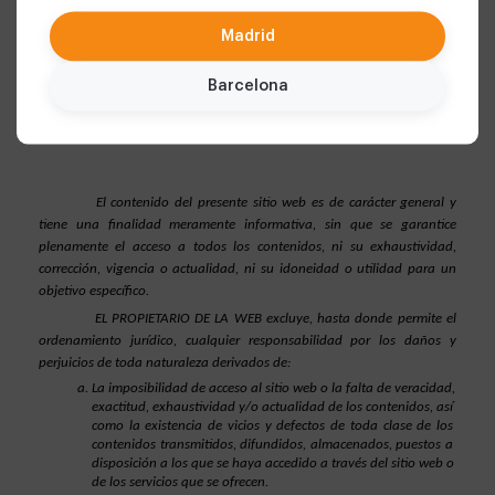
al orden público. EL PROPIETARIO DE LA WEB no se responsabiliza del 
uso que cada usuario le dé a los materiales puestos a disposición en 
Madrid
este sitio web ni de las actuaciones que realice en base a los mismos.
Barcelona
EXCLUSIÓN DE GARANTÍAS Y DE RESPONSABILIDAD
El contenido del presente sitio web es de carácter general y 
tiene una finalidad meramente informativa, sin que se garantice 
plenamente el acceso a todos los contenidos, ni su exhaustividad, 
corrección, vigencia o actualidad, ni su idoneidad o utilidad para un 
objetivo específico.
EL PROPIETARIO DE LA WEB excluye, hasta donde permite el 
ordenamiento jurídico, cualquier responsabilidad por los daños y 
perjuicios de toda naturaleza derivados de:
La imposibilidad de acceso al sitio web o la falta de veracidad, 
exactitud, exhaustividad y/o actualidad de los contenidos, así 
como la existencia de vicios y defectos de toda clase de los 
contenidos transmitidos, difundidos, almacenados, puestos a 
disposición a los que se haya accedido a través del sitio web o 
de los servicios que se ofrecen.