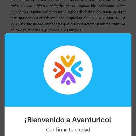
redes, ni sean objeto de ningún tipo de explotación. Asimismo, todas 
las marcas, nombres comerciales o signos distintivos de cualquier clase 
que aparecen en el sitio web son propiedad de EL PROPIETARIO DE LA 
WEB, sin que pueda entenderse que el uso o acceso al mismo atribuya 
al usuario derecho alguno sobre los mismos.
La distribución, modificación, cesión o comunicación pública 
de los contenidos y cualquier otro acto que no haya sido expresamente 
autorizado por el titular de los derechos de explotación quedan 
prohibidas.
El establecimiento de un hiperenlace no implica en ningún 
caso la existencia de relaciones entre EL PROPIETARIO DE LA WEB y el 
propietario del sitio web en la que se establezca, ni la aceptación y 
aprobación por parte de EL PROPIETARIO DE LA WEB de sus contenidos 
o servicios. Aquellas personas que se propongan establecer un 
hiperenlace previamente deberán solicitar autorización por escrito a EL 
PROPIETARIO DE LA WEB. En todo caso, el hiperenlace únicamente 
permitirá el acceso a la home-page o página de inicio de nuestro sitio 
web, asimismo deberá abstenerse de realizar manifestaciones o 
¡Bienvenido a Aventurico!
indicaciones falsas, inexactas o incorrectas sobre EL PROPIETARIO DE LA 
Confirma tu ciudad
WEB, o incluir contenidos ilícitos, contrarios a las buenas costumbres y 