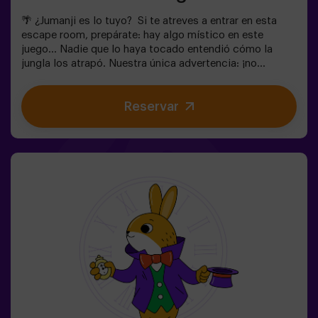
🌴 ¿Jumanji es lo tuyo? Si te atreves a entrar en esta
escape room, prepárate: hay algo místico en este
juego... Nadie que lo haya tocado entendió cómo la
jungla los atrapó. Nuestra única advertencia: ¡no
empieces si no estás dispuesto a terminarlo!
¿Realmente creíais que sería fácil escapar? 🐒
Reservar
Necesitamos un equipo con valor para encontrar la caja
del juego y volver a encerrar a este mundo mágico en su
interior, de lo contrario, quedaréis atrapados para
siempre. No tardes, ¡cada segundo cuenta!✅ Ideal para
planes con amigos | adolescentes | familias | fiestas
infantiles❗Si todos jugadores del equipo son menores o
igual de 14 años deberán entrar al menos con 1 adulto,
pero recomendamos entrar acompañados de un monitor
(consúltanos las condiciones).🧩 Es una sala de
dificultad alta pero si incluyes las palabras MODO EASY
en tu reserva, podremos añadir pistas adicionales para
que bajar el nivel de dificultad.