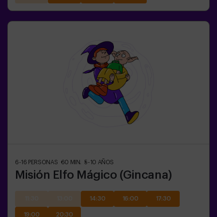
6-16
PERSONAS
60
MIN.
5-10
AÑOS
Misión Elfo Mágico (Gincana)
11:30
13:00
14:30
16:00
17:30
19:00
20:30