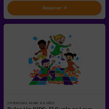
aumenta, ya que impostores se ocultan entre tus
Reservar
compañeros. Usa tus habilidades estratégicas, afina tu
observación y mejora tu comunicación para
desenmascarar a los traidores y llevar a tu equipo a la
victoria. 🏆✅ Ideal para planes con amigos |
adolescentes | familias ¡Embárcate en esta aventura
única donde la realidad y el juego se encuentran en el
fascinante Sabotage: Among Us en Vivo!
2-8 PERSONAS
45 MIN.
5-9 AÑOS