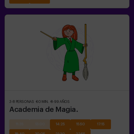
3-8
PERSONAS
60
MIN.
8-99
AÑOS
Academia de Magia.
11:35
13:00
14:25
15:50
17:15