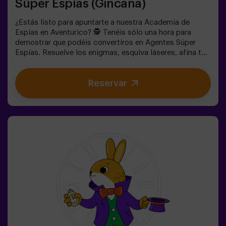
Súper Espías (Gincana)
¿Estás listo para apuntarte a nuestra Academia de
Espías en Aventurico? 🕵️ Tenéis sólo una hora para
demostrar que podéis convertiros en Agentes Súper
Espías. Resuelve los enigmas, esquiva láseres, afina tu
puntería y prepárate para escabullirte como un buen
espía. 🕶️ Una experiencia única e inigualable en una
Reservar
habitación llena de acción y acertijos de habilidad.✅
Ideal para niños | adolescentes | cumpleaños infantiles |
fiestas infantiles