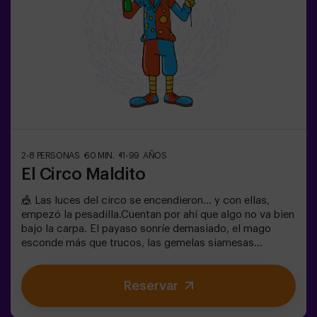
Pasos estrechos en algunas zonas.
2-8 PERSONAS
60 MIN.
11-99 AÑOS
El Circo Maldito
🎪 Las luces del circo se encendieron… y con ellas,
empezó la pesadilla.Cuentan por ahí que algo no va bien
bajo la carpa. El payaso sonríe demasiado, el mago
esconde más que trucos, las gemelas siamesas
susurran secretos y la mujer más bella del mundo actúa
muy raro. ¿Qué se esconde bajo la carpa de este circo y
Reservar
qué es lo que quiere su cruel director?No todos los
circos hacen reír. En este, los aplausos pueden ser lo
último que escuches. 😱Solo tendréis 60 minutos para