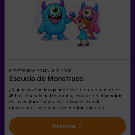
6-12 PERSONAS
60 MIN.
6-10 AÑOS
Escuela de Monstruos
¿Alguna vez has imaginado tener tu propio monstruo?
👾 En la Escuela de Monstruos, eso es solo el principio
de la aventura.Durante esta gincana llena de
movimiento, los peques descubrirán criaturas
sorprendentes, superarán pruebas divertidas y
aprenderán a identificarlas como auténticos
Reservar
exploradores.Cada reto les llevará a moverse, pensar y
colaborar en equipo… mientras se sumergen en un