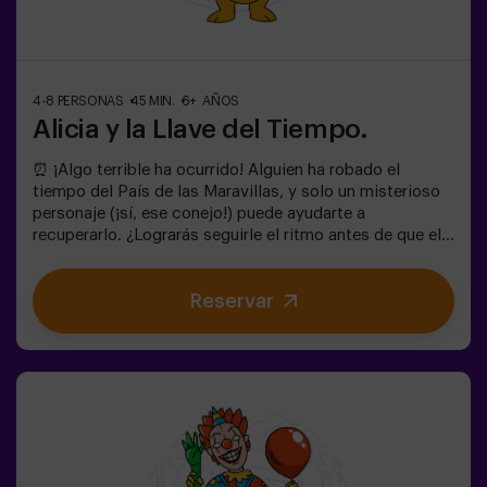
4-8 PERSONAS
45 MIN.
6+ AÑOS
Alicia y la Llave del Tiempo.
⏰ ¡Algo terrible ha ocurrido! Alguien ha robado el
tiempo del País de las Maravillas, y solo un misterioso
personaje (¡sí, ese conejo!) puede ayudarte a
recuperarlo. ¿Lograrás seguirle el ritmo antes de que el
Caos lo cambie todo para siempre?🔑 En este escape
room mágico y familiar, vivirás una aventura donde:✔
Reservar
Resolverás enigmas divertidos (¡como los del
Sombrerero Loco!).✔ Explorarás el Jardín Secreto de la
Reina (¡cuidado con las rosas!).✔ Ayudarás a restaurar
el tiempo… ¡y la diversión!✨ ¿Listo para el viaje más
emocionante?✅ Ideal para niños | familias | cumpleaños
infantiles🎂 Además del juego, puedes reservar nuestra
sala de meriendas.👩‍🏫 Monitor incluido únicamente
con el pack de cumpleaños.👧 Edad: +6 años (dificultad
baja, perfecto para pequeños aventureros).⚠️ Aviso: