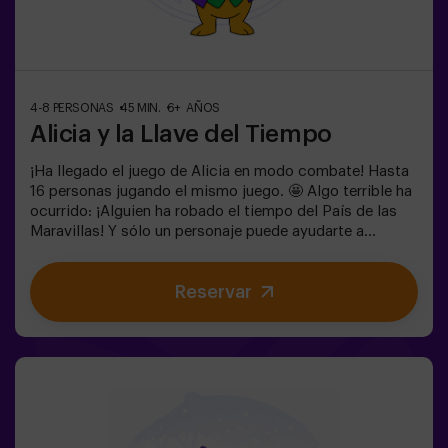
4-8 PERSONAS
45 MIN.
6+ AÑOS
Alicia y la Llave del Tiempo
¡Ha llegado el juego de Alicia en modo combate! Hasta
16 personas jugando el mismo juego. 🤩 Algo terrible ha
ocurrido: ¡Alguien ha robado el tiempo del País de las
Maravillas! Y sólo un personaje puede ayudarte a
devolverlo. ¿Quieres saber quién? 🐇 Para averiguarlo
tendrás que resolver los enigmas y sumergirte en el
Reservar
Jardín Secreto de la Reina. ¿Estás preparado para
emprender el viaje más emocionante de tu vida? ✨Juego
para niños a partir de 6 años. Ideal para cumpleaños.
Puedes acompañar el juego reservando nuestra sala de
meriendas. 🎂👩‍🏫 Monitor incluido únicamente con el
pack de cumpleaños.⚠️ Existen pasos estrechos ⚠️
🧩 Nivel de dificultad: bajo.