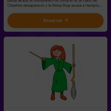
patas arriba: el Sombrerero no toma el té, el Gato de
Cheshire desapareció y la Reina Roja acusa a Humpty
Dumpty. Pero… ¿realmente es culpable? ¡Necesitamos
tu ayuda para descubrirlo!En este escape room lleno de
Reservar
magia y locura, tendrás que:✔ Resolver enigmas
absurdos (como los que le gustan al Sombrerero).✔
Enfrentarte a personajes icónicos (¡cuidado con la
Reina de Corazones!).✔ Encontrar el tiempo perdido
antes de que el País de las Maravillas desaparezca para
siempre. ¿Te atreves a entrar en este mundo donde la
lógica no existe… pero el reloj sí corre en tu contra?✅
Ideal para grupos grandes | planes con amigos |
despedida de soltera | team building❗ Niños menores de
15 años, deberán ir acompañados de un adulto. Existe la
opción de contratar a un monitor para acompañarlos en
la aventura, consúltanos las condiciones.