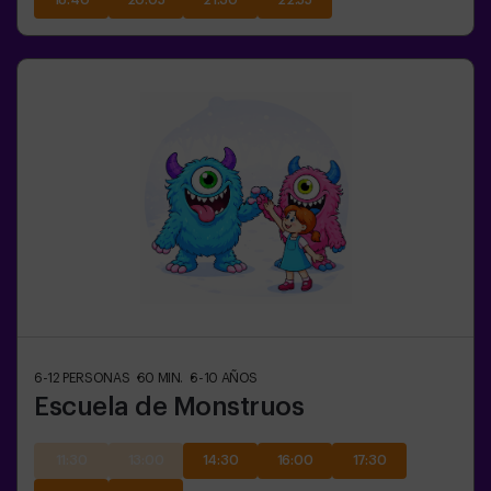
18:40
20:05
21:30
22:55
6-12
PERSONAS
60
MIN.
6-10
AÑOS
Escuela de Monstruos
11:30
13:00
14:30
16:00
17:30