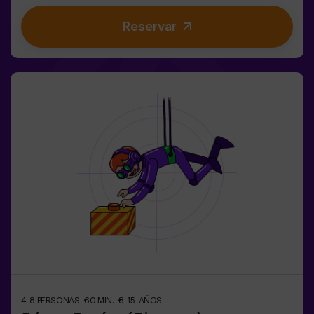
poder alcanzar una misión y saborear una dulce... muy
Reservar
dulce victoria. La imaginación es capaz de atravesar las
fronteras de la magia y esta gincana llevará a los
peques a experimentarlo. 🌟🎯 Juego para niños de 5 a
10 años.NO es un Escape Room.✅ Ideal para niños |
cumpleaños infantiles | fiestas infantilesPuedes
complementar tu hechizante experiencia con una
parada en la Sala de Meriendas, donde la magia también
está en cada bocado. 🎂 Consulta las condiciones.
4-8 PERSONAS
60 MIN.
8-15 AÑOS