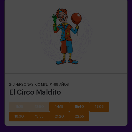
2-8
PERSONAS
60
MIN.
11-99
AÑOS
El Circo Maldito
11:25
12:50
14:15
15:40
17:05
18:30
19:55
21:20
22:55