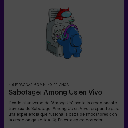
actividad física y tecnológica, donde la colaboración
es fundamental. 🏆 ¡Y lo mejor de todo! Somos los
primeros en traer esta innovadora experiencia a España.
🙌 Siente la adrenalina y eleva tu diversión con Pulse Up
hoy mismo.✅ Ideal para planes con amigos | parejas |
adolescentesTodos los menores de 15 años deben ir
acompañados de un adulto que cuenta como jugador.Se
requiere calzado deportivo para jugar. Se prohibe jugar
con tacones, plataformas o descalzo. Las personas que
no cumplan con el calzado adecuado no podrán jugar.
4-6 PERSONAS
60 MIN.
10-99 AÑOS
Sabotage: Among Us en Vivo
Desde el universo de "Among Us" hasta la emocionante
travesía de Sabotage: Among Us en Vivo, prepárate para
una experiencia que fusiona la caza de impostores con
la emoción galáctica. 🚀 En este épico corredor
espacial, mientras completas tareas vitales, la intriga