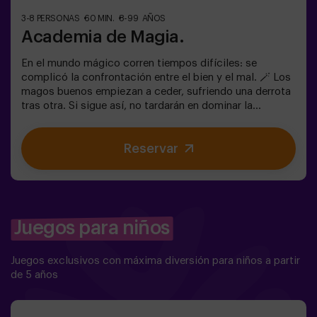
3-8 PERSONAS
60 MIN.
8-99 AÑOS
Academia de Magia.
En el mundo mágico corren tiempos difíciles: se
complicó la confrontación entre el bien y el mal. 🪄 Los
magos buenos empiezan a ceder, sufriendo una derrota
tras otra. Si sigue así, no tardarán en dominar la
oscuridad y el caos. La única posibilidad de restaurar el
equilibrio es utilizar el poder de la piedra filosofal.
Reservar
Primero hay que crearla pero... ¡nadie ha conseguido
hacerlo en toda la historia de la magia! Os espera la
misión complicada de salvar el mundo. ✅ Ideal para
familias | niños | cumpleaños infantiles❗ Los jugadores
menores de 14 años o igual deberán entrar
acompañados por al menos de un adulto. Existe la
Juegos para niños
opción de que un monitor les acompañe en la aventura,
consúltanos las condiciones.⚠️ Hay pasos estrechos en
Juegos exclusivos con máxima diversión para niños a partir
la sala ⚠️ 🧩 Nivel de dificultad: bajo.
de 5 años