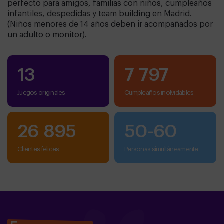
perfecto para amigos, familias con niños, cumpleaños
infantiles, despedidas y team building en Madrid.
(Niños menores de 14 años deben ir acompañados por
un adulto o monitor).
13
7 797
Juegos originales
cumpleaños inolvidables
26 895
50
-
60
clientes felices
personas simultáneamente