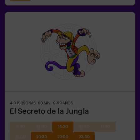
4-9
PERSONAS
60
MIN.
9-99
AÑOS
El Secreto de la Jungla
11:30
13:00
14:30
16:00
17:30
19:00
20:30
22:00
23:30