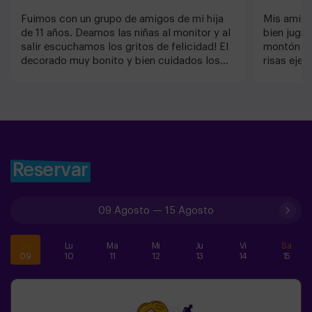
forma más divertida.✅ Ideal para niños | familias |
Fuimos con un grupo de amigos de mi hija
Mis amiga
fiestas infantilesImportante: los niños deben ir
de 11 años. Deamos las niñas al monitor y al
bien juga
acompañados de un adulto, que cuenta como jugador.
salir escuchamos los gritos de felicidad! El
montón d
decorado muy bonito y bien cuidados los
risas ejej No ha sido fácil pero hemos
detalles. Las pruebas y lo que va sucediendo
logrado e
sorprende. El personal es muy amable y
equipo
atentos. Sin duda muy recomendable.
Nosotros repetirem
Reservar
09 Agosto
—
15 Agosto
Do
Lu
Ma
Mi
Ju
Vi
Sa
09
10
11
12
13
14
15