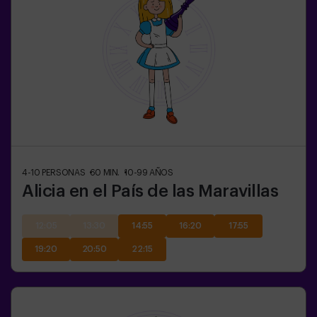
4-10
PERSONAS
60
MIN.
10-99
AÑOS
Alicia en el País de las Maravillas
12:05
13:30
14:55
16:20
17:55
19:20
20:50
22:15