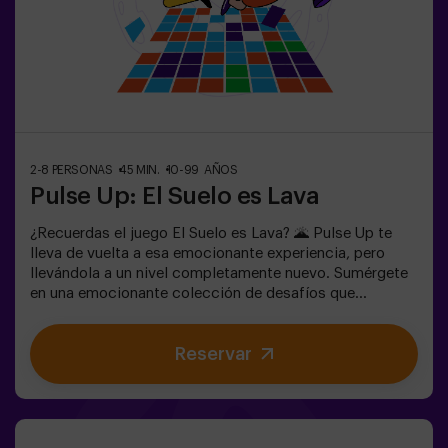
adulto. Existe la opción de que un monitor les
acompañe en la aventura, consúltanos las
condiciones.Este juego no es un Escape Room y no es
recomendable para personas con miedo a la oscuridad.
2-8 PERSONAS
45 MIN.
10-99 AÑOS
Pulse Up: El Suelo es Lava
¿Recuerdas el juego El Suelo es Lava? 🌋 Pulse Up te
lleva de vuelta a esa emocionante experiencia, pero
llevándola a un nivel completamente nuevo. Sumérgete
en una emocionante colección de desafíos que
estimulan tanto tu mente como tu cuerpo. 🧠 💪 💥 5
niveles de dificultad para ajustarse a todos los niveles
Reservar
de habilidad.💥 40 juegos únicos que mantienen la
emoción y la diversión.Trabaja en equipo para superar
los obstáculos y alcanzar tus objetivos, midiendo tu
éxito a través del tiempo y las vidas disponibles en
pantalla. Pulse Up te brinda una experiencia única de