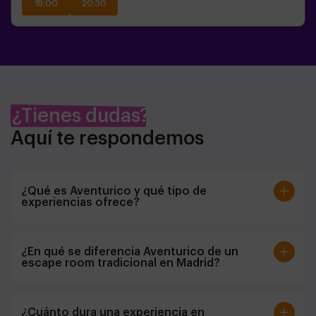
19:00
20:30
¿Tienes dudas?
Aquí te respondemos
¿Qué es Aventurico y qué tipo de
experiencias ofrece?
Aventurico es un centro de ocio en Madrid con más
de 10 años de experiencia y dos ubicaciones en la
¿En qué se diferencia Aventurico de un
escape room tradicional en Madrid?
ciudad, donde vivirás experiencias inmersivas con
escape rooms temáticos inspirados en tus
A diferencia de un escape room tradicional en
películas favoritas y juegos interactivos en grupo.
Madrid, Aventurico ofrece experiencias más
¿Cuánto dura una experiencia en