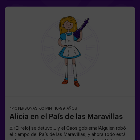
escapar antes de convertiros en parte del espectáculo.
Ingenio, reflejos y nervios de acero serán vuestra única
salida. Un escape room tan divertido como
escalofriante...¿Eres lo suficientemente valiente para
entrar? 🎟️✅ Ideal para planes con amigos | parejas |
adolescentes❗Los jugadores menores de 15 años
deberán entrar acompañados de al menos un adulto.
🧑‍🚀 Existe la opción de que les acompañe uno de
nuestros monitores en la aventura, consúltanos las
condiciones.
4-10 PERSONAS
60 MIN.
10-99 AÑOS
Alicia en el País de las Maravillas
⏳ ¡El reloj se detuvo… y el Caos gobierna!Alguien robó
el tiempo del País de las Maravillas, y ahora todo está